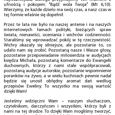
ufnością i pokojem: "Bądź wola Twoja" (Mt 6,10).
Wierzymy, że każde dzieło ma swój czas, a nasz czas w
tej formie właśnie się dopełnił.
Przez te lata nie było na naszej antenie i na naszych
internetowych łamach polityki, bieżących spraw
świata, nienawiści, oceniania i wichrów codzienności.
Staraliśmy się wprowadzać pokój w tę rzeczywistość.
Wichry okazały się silniejsze, ale pozostanie to, co
udało nam się zrobić. Pozostaną nasze i Wasze głosy,
pozostanie przepowiadanie miłosierdzia w audycjach
księdza Michała, pozostaną komentarze do Ewangelii
duchownych, którzy z nami stale współpracowali,
pozostaną audycje autorskie, pozostanie wspomnienie
poranków na żywo, a w wielu kuchniach pewnie nadal
będzie się unosił obłędny aromat dań według
przepisów Eweliny. To wszystko ma swoją wartość
dzięki Wam!
Jesteśmy wdzięczni Wam – naszym słuchaczom,
czytelnikom, darczyńcom i wszystkim, którzy byli z
nami na tej drodze. To dzięki Wam mogliśmy tworzyć,