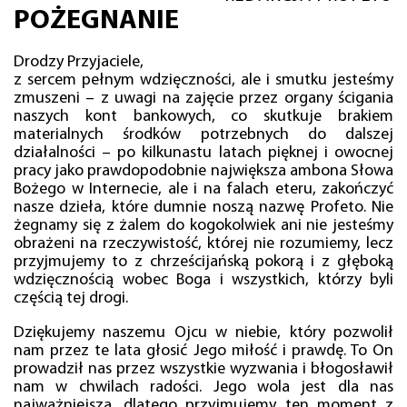
POŻEGNANIE
Drodzy Przyjaciele,
z sercem pełnym wdzięczności, ale i smutku jesteśmy
zmuszeni – z uwagi na zajęcie przez organy ścigania
naszych kont bankowych, co skutkuje brakiem
materialnych środków potrzebnych do dalszej
działalności – po kilkunastu latach pięknej i owocnej
pracy jako prawdopodobnie największa ambona Słowa
Bożego w Internecie, ale i na falach eteru, zakończyć
nasze dzieła, które dumnie noszą nazwę Profeto. Nie
żegnamy się z żalem do kogokolwiek ani nie jesteśmy
obrażeni na rzeczywistość, której nie rozumiemy, lecz
przyjmujemy to z chrześcijańską pokorą i z głęboką
wdzięcznością wobec Boga i wszystkich, którzy byli
częścią tej drogi.
Dziękujemy naszemu Ojcu w niebie, który pozwolił
nam przez te lata głosić Jego miłość i prawdę. To On
prowadził nas przez wszystkie wyzwania i błogosławił
nam w chwilach radości. Jego wola jest dla nas
najważniejsza, dlatego przyjmujemy ten moment z