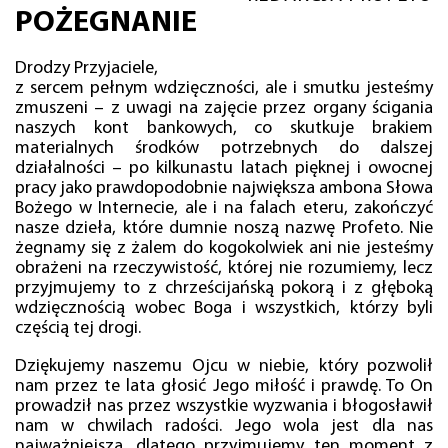
POŻEGNANIE
Drodzy Przyjaciele,
z sercem pełnym wdzięczności, ale i smutku jesteśmy
zmuszeni – z uwagi na zajęcie przez organy ścigania
naszych kont bankowych, co skutkuje brakiem
materialnych środków potrzebnych do dalszej
działalności – po kilkunastu latach pięknej i owocnej
pracy jako prawdopodobnie największa ambona Słowa
Bożego w Internecie, ale i na falach eteru, zakończyć
nasze dzieła, które dumnie noszą nazwę Profeto. Nie
żegnamy się z żalem do kogokolwiek ani nie jesteśmy
obrażeni na rzeczywistość, której nie rozumiemy, lecz
przyjmujemy to z chrześcijańską pokorą i z głęboką
wdzięcznością wobec Boga i wszystkich, którzy byli
częścią tej drogi.
Dziękujemy naszemu Ojcu w niebie, który pozwolił
nam przez te lata głosić Jego miłość i prawdę. To On
prowadził nas przez wszystkie wyzwania i błogosławił
nam w chwilach radości. Jego wola jest dla nas
najważniejsza, dlatego przyjmujemy ten moment z