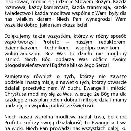
inspirować, modlić się i dzielić Słowem Bożym. Każda
rozmowa, każdy komentarz, każda transmisja, każde
świadectwo i każda modlitwa wspólna z Wami były dla
nas wielkim darem. Niech Pan wynagrodzi Wam
wszelkie dobro, jakie nam okazaliście!
Dziękujemy także wszystkim, którzy w różny sposób
współtworzyli Profeto – naszym redaktorom,
dziennikarzom, technikom, współpracownikom i
wolontariuszom. Bez Was to dzieło nie mogłoby
istnieć. Niech Bóg obdarza Was obficie swoim
błogosławieństwem! Bądźcie blisko Jego Serca!
Pamiętamy również o tych, którzy nie zawsze
podzielali naszą misję, a nawet o tych, którzy otwarcie
działali przeciwko nam. W duchu Ewangelii i miłości
Chrystusa modlimy się za Was, wierząc, że Bóg ma dla
każdego z nas plan pełen dobra i miłosierdzia i mamy
nadzieję na wspólną radość ze świętości.
Niech nasza wspólna modlitwa nadal trwa, bo choć
Profeto kończy swoją działalność, to Ewangelia trwa
na wieki. Niech Pan prowadzi nas wszystkich dalej, ku