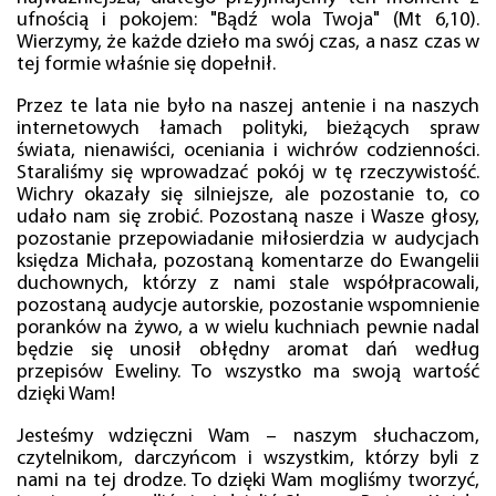
ufnością i pokojem: "Bądź wola Twoja" (Mt 6,10).
Wierzymy, że każde dzieło ma swój czas, a nasz czas w
tej formie właśnie się dopełnił.
Przez te lata nie było na naszej antenie i na naszych
internetowych łamach polityki, bieżących spraw
świata, nienawiści, oceniania i wichrów codzienności.
Staraliśmy się wprowadzać pokój w tę rzeczywistość.
Wichry okazały się silniejsze, ale pozostanie to, co
udało nam się zrobić. Pozostaną nasze i Wasze głosy,
pozostanie przepowiadanie miłosierdzia w audycjach
księdza Michała, pozostaną komentarze do Ewangelii
duchownych, którzy z nami stale współpracowali,
pozostaną audycje autorskie, pozostanie wspomnienie
poranków na żywo, a w wielu kuchniach pewnie nadal
będzie się unosił obłędny aromat dań według
przepisów Eweliny. To wszystko ma swoją wartość
dzięki Wam!
Jesteśmy wdzięczni Wam – naszym słuchaczom,
czytelnikom, darczyńcom i wszystkim, którzy byli z
nami na tej drodze. To dzięki Wam mogliśmy tworzyć,