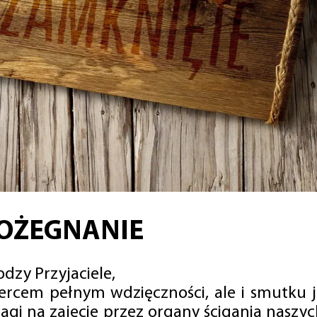
OŻEGNANIE
dzy Przyjaciele,
sercem pełnym wdzięczności, ale i smutku 
agi na zajęcie przez organy ścigania naszy