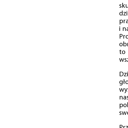
sk
dz
pr
i 
Pr
ob
to
wsz
Dz
gł
wy
na
po
swó
Pr