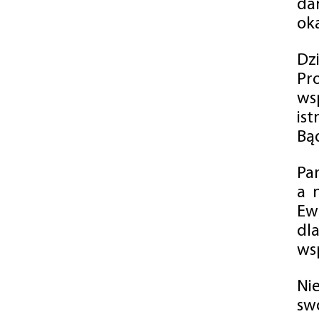
da
oka
Dz
Pr
ws
is
Bąd
Pa
a 
Ew
dl
wsp
Ni
sw