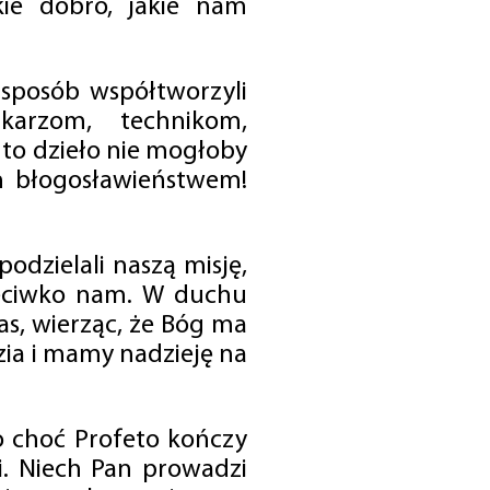
ie dobro, jakie nam
 sposób współtworzyli
karzom, technikom,
to dzieło nie mogłoby
im błogosławieństwem!
odzielali naszą misję,
rzeciwko nam. W duchu
as, wierząc, że Bóg ma
zia i mamy nadzieję na
o choć Profeto kończy
i. Niech Pan prowadzi