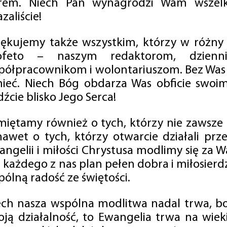
rem. Niech Pan wynagrodzi Wam wszelk
zaliście!
iękujemy także wszystkim, którzy w różny
ofeto – naszym redaktorom, dzienni
półpracownikom i wolontariuszom. Bez Was 
tnieć. Niech Bóg obdarza Was obficie swo
źcie blisko Jego Serca!
miętamy również o tych, którzy nie zawsze p
nawet o tych, którzy otwarcie działali p
angelii i miłości Chrystusa modlimy się za W
a każdego z nas plan pełen dobra i miłosierd
ólną radość ze świętości.
ech nasza wspólna modlitwa nadal trwa, b
oją działalność, to Ewangelia trwa na wiek