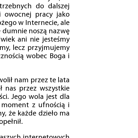
trzebnych do dalszej
 i owocnej pracy jako
ego w Internecie, ale
óre dumnie noszą nazwę
wiek ani nie jesteśmy
emy, lecz przyjmujemy
cznością wobec Boga i
olił nam przez te lata
ł nas przez wszystkie
i. Jego wola jest dla
 moment z ufnością i
my, że każde dzieło ma
opełnił.
 naszych internetowych