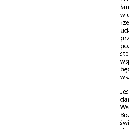
ła
wi
rz
ud
pr
po
st
ws
bę
ws
Je
da
Wa
Bo
św