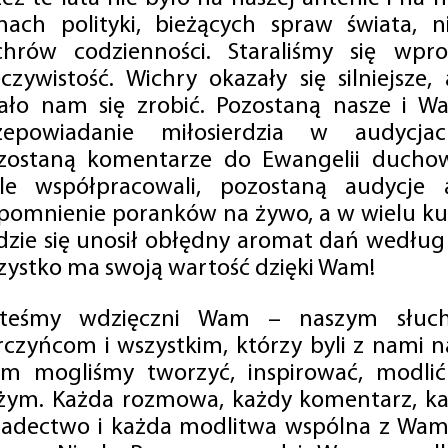
mach polityki, bieżących spraw świata, ni
chrów codzienności. Staraliśmy się wp
eczywistość. Wichry okazały się silniejsze,
ało nam się zrobić. Pozostaną nasze i Wa
zepowiadanie miłosierdzia w audycjac
zostaną komentarze do Ewangelii duchow
ale współpracowali, pozostaną audycje a
pomnienie poranków na żywo, a w wielu ku
dzie się unosił obłędny aromat dań według 
zystko ma swoją wartość dzięki Wam!
steśmy wdzięczni Wam – naszym słucha
rczyńcom i wszystkim, którzy byli z nami na
m mogliśmy tworzyć, inspirować, modlić 
żym. Każda rozmowa, każdy komentarz, każ
iadectwo i każda modlitwa wspólna z Wami