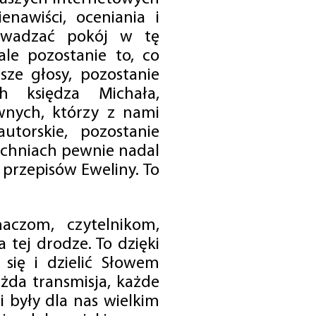
enawiści, oceniania i
rowadzać pokój w tę
 ale pozostanie to, co
sze głosy, pozostanie
h księdza Michała,
nych, którzy z nami
utorskie, pozostanie
chniach pewnie nadal
przepisów Eweliny. To
czom, czytelnikom,
 tej drodze. To dzięki
się i dzielić Słowem
da transmisja, każde
 były dla nas wielkim