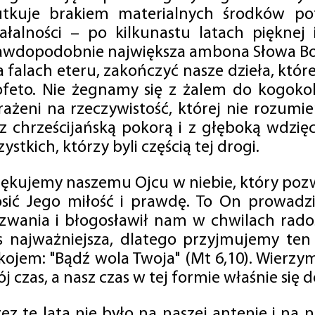
utkuje brakiem materialnych środków po
iałalności – po kilkunastu latach pięknej
awdopodobnie największa ambona Słowa Boż
na falach eteru, zakończyć nasze dzieła, kt
ofeto. Nie żegnamy się z żalem do kogokol
rażeni na rzeczywistość, której nie rozumi
 z chrześcijańską pokorą i z głęboką wdzię
ystkich, którzy byli częścią tej drogi.
iękujemy naszemu Ojcu w niebie, który pozw
osić Jego miłość i prawdę. To On prowadzi
zwania i błogosławił nam w chwilach radośc
s najważniejsza, dlatego przyjmujemy ten
kojem: "Bądź wola Twoja" (Mt 6,10). Wierzy
j czas, a nasz czas w tej formie właśnie się d
zez te lata nie było na naszej antenie i na