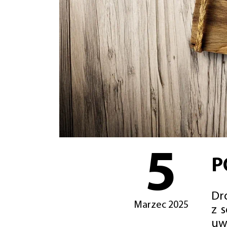
5
P
Dro
Marzec 2025
z 
uw