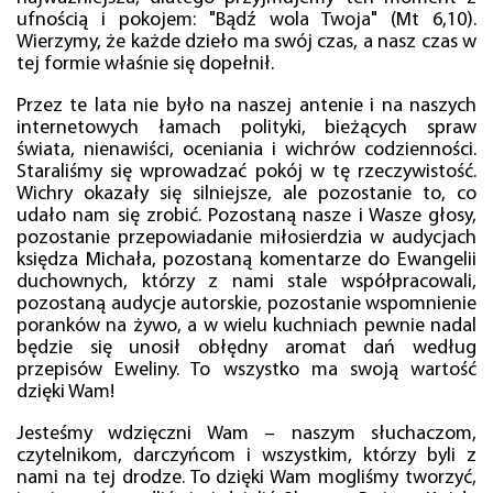
ufnością i pokojem: "Bądź wola Twoja" (Mt 6,10).
Wierzymy, że każde dzieło ma swój czas, a nasz czas w
tej formie właśnie się dopełnił.
Przez te lata nie było na naszej antenie i na naszych
internetowych łamach polityki, bieżących spraw
świata, nienawiści, oceniania i wichrów codzienności.
Staraliśmy się wprowadzać pokój w tę rzeczywistość.
Wichry okazały się silniejsze, ale pozostanie to, co
udało nam się zrobić. Pozostaną nasze i Wasze głosy,
pozostanie przepowiadanie miłosierdzia w audycjach
księdza Michała, pozostaną komentarze do Ewangelii
duchownych, którzy z nami stale współpracowali,
pozostaną audycje autorskie, pozostanie wspomnienie
poranków na żywo, a w wielu kuchniach pewnie nadal
będzie się unosił obłędny aromat dań według
przepisów Eweliny. To wszystko ma swoją wartość
dzięki Wam!
Jesteśmy wdzięczni Wam – naszym słuchaczom,
czytelnikom, darczyńcom i wszystkim, którzy byli z
nami na tej drodze. To dzięki Wam mogliśmy tworzyć,