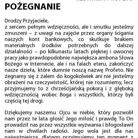
POŻEGNANIE
Drodzy Przyjaciele,
z sercem pełnym wdzięczności, ale i smutku jesteśmy
zmuszeni – z uwagi na zajęcie przez organy ścigania
naszych kont bankowych, co skutkuje brakiem
materialnych środków potrzebnych do dalszej
działalności – po kilkunastu latach pięknej i owocnej
pracy jako prawdopodobnie największa ambona Słowa
Bożego w Internecie, ale i na falach eteru, zakończyć
nasze dzieła, które dumnie noszą nazwę Profeto. Nie
żegnamy się z żalem do kogokolwiek ani nie jesteśmy
obrażeni na rzeczywistość, której nie rozumiemy, lecz
przyjmujemy to z chrześcijańską pokorą i z głęboką
wdzięcznością wobec Boga i wszystkich, którzy byli
częścią tej drogi.
Dziękujemy naszemu Ojcu w niebie, który pozwolił
nam przez te lata głosić Jego miłość i prawdę. To On
prowadził nas przez wszystkie wyzwania i błogosławił
nam w chwilach radości. Jego wola jest dla nas
najważniejsza, dlatego przyjmujemy ten moment z