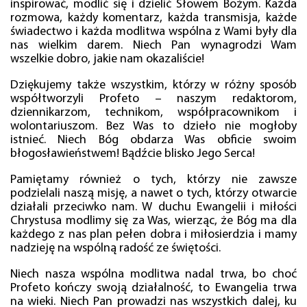
inspirować, modlić się i dzielić Słowem Bożym. Każda
rozmowa, każdy komentarz, każda transmisja, każde
świadectwo i każda modlitwa wspólna z Wami były dla
nas wielkim darem. Niech Pan wynagrodzi Wam
wszelkie dobro, jakie nam okazaliście!
Dziękujemy także wszystkim, którzy w różny sposób
współtworzyli Profeto – naszym redaktorom,
dziennikarzom, technikom, współpracownikom i
wolontariuszom. Bez Was to dzieło nie mogłoby
istnieć. Niech Bóg obdarza Was obficie swoim
błogosławieństwem! Bądźcie blisko Jego Serca!
Pamiętamy również o tych, którzy nie zawsze
podzielali naszą misję, a nawet o tych, którzy otwarcie
działali przeciwko nam. W duchu Ewangelii i miłości
Chrystusa modlimy się za Was, wierząc, że Bóg ma dla
każdego z nas plan pełen dobra i miłosierdzia i mamy
nadzieję na wspólną radość ze świętości.
Niech nasza wspólna modlitwa nadal trwa, bo choć
Profeto kończy swoją działalność, to Ewangelia trwa
na wieki. Niech Pan prowadzi nas wszystkich dalej, ku