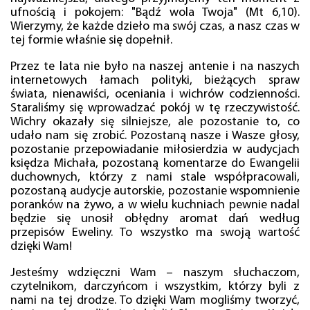
ufnością i pokojem: "Bądź wola Twoja" (Mt 6,10).
Wierzymy, że każde dzieło ma swój czas, a nasz czas w
tej formie właśnie się dopełnił.
Przez te lata nie było na naszej antenie i na naszych
internetowych łamach polityki, bieżących spraw
świata, nienawiści, oceniania i wichrów codzienności.
Staraliśmy się wprowadzać pokój w tę rzeczywistość.
Wichry okazały się silniejsze, ale pozostanie to, co
udało nam się zrobić. Pozostaną nasze i Wasze głosy,
pozostanie przepowiadanie miłosierdzia w audycjach
księdza Michała, pozostaną komentarze do Ewangelii
duchownych, którzy z nami stale współpracowali,
pozostaną audycje autorskie, pozostanie wspomnienie
poranków na żywo, a w wielu kuchniach pewnie nadal
będzie się unosił obłędny aromat dań według
przepisów Eweliny. To wszystko ma swoją wartość
dzięki Wam!
Jesteśmy wdzięczni Wam – naszym słuchaczom,
czytelnikom, darczyńcom i wszystkim, którzy byli z
nami na tej drodze. To dzięki Wam mogliśmy tworzyć,