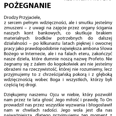
POŻEGNANIE
Drodzy Przyjaciele,
z sercem pełnym wdzięczności, ale i smutku jesteśmy
zmuszeni – z uwagi na zajęcie przez organy ścigania
naszych kont bankowych, co skutkuje brakiem
materialnych środków potrzebnych do dalszej
działalności – po kilkunastu latach pięknej i owocnej
pracy jako prawdopodobnie największa ambona Słowa
Bożego w Internecie, ale i na falach eteru, zakończyć
nasze dzieła, które dumnie noszą nazwę Profeto. Nie
żegnamy się z żalem do kogokolwiek ani nie jesteśmy
obrażeni na rzeczywistość, której nie rozumiemy, lecz
przyjmujemy to z chrześcijańską pokorą i z głęboką
wdzięcznością wobec Boga i wszystkich, którzy byli
częścią tej drogi.
Dziękujemy naszemu Ojcu w niebie, który pozwolił
nam przez te lata głosić Jego miłość i prawdę. To On
prowadził nas przez wszystkie wyzwania i błogosławił
nam w chwilach radości. Jego wola jest dla nas
najważniejsza, dlatego przyjmujemy ten moment z