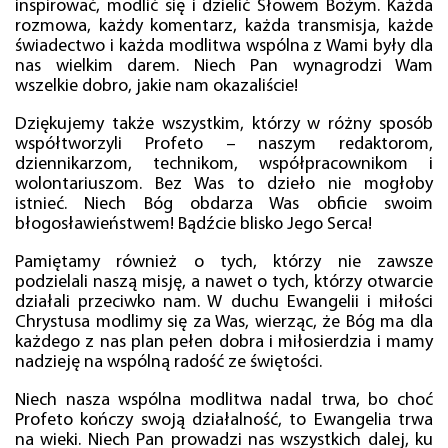
inspirować, modlić się i dzielić Słowem Bożym. Każda
rozmowa, każdy komentarz, każda transmisja, każde
świadectwo i każda modlitwa wspólna z Wami były dla
nas wielkim darem. Niech Pan wynagrodzi Wam
wszelkie dobro, jakie nam okazaliście!
Dziękujemy także wszystkim, którzy w różny sposób
współtworzyli Profeto – naszym redaktorom,
dziennikarzom, technikom, współpracownikom i
wolontariuszom. Bez Was to dzieło nie mogłoby
istnieć. Niech Bóg obdarza Was obficie swoim
błogosławieństwem! Bądźcie blisko Jego Serca!
Pamiętamy również o tych, którzy nie zawsze
podzielali naszą misję, a nawet o tych, którzy otwarcie
działali przeciwko nam. W duchu Ewangelii i miłości
Chrystusa modlimy się za Was, wierząc, że Bóg ma dla
każdego z nas plan pełen dobra i miłosierdzia i mamy
nadzieję na wspólną radość ze świętości.
Niech nasza wspólna modlitwa nadal trwa, bo choć
Profeto kończy swoją działalność, to Ewangelia trwa
na wieki. Niech Pan prowadzi nas wszystkich dalej, ku