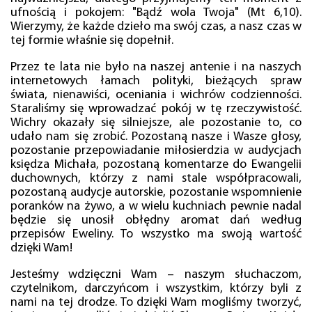
ufnością i pokojem: "Bądź wola Twoja" (Mt 6,10).
Wierzymy, że każde dzieło ma swój czas, a nasz czas w
tej formie właśnie się dopełnił.
Przez te lata nie było na naszej antenie i na naszych
internetowych łamach polityki, bieżących spraw
świata, nienawiści, oceniania i wichrów codzienności.
Staraliśmy się wprowadzać pokój w tę rzeczywistość.
Wichry okazały się silniejsze, ale pozostanie to, co
udało nam się zrobić. Pozostaną nasze i Wasze głosy,
pozostanie przepowiadanie miłosierdzia w audycjach
księdza Michała, pozostaną komentarze do Ewangelii
duchownych, którzy z nami stale współpracowali,
pozostaną audycje autorskie, pozostanie wspomnienie
poranków na żywo, a w wielu kuchniach pewnie nadal
będzie się unosił obłędny aromat dań według
przepisów Eweliny. To wszystko ma swoją wartość
dzięki Wam!
Jesteśmy wdzięczni Wam – naszym słuchaczom,
czytelnikom, darczyńcom i wszystkim, którzy byli z
nami na tej drodze. To dzięki Wam mogliśmy tworzyć,