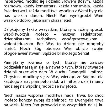
inspirować, modlić się i dzielić Słowem Bożym. Każda
rozmowa, każdy komentarz, każda transmisja, każde
świadectwo i każda modlitwa wspólna z Wami były dla
nas wielkim darem. Niech Pan wynagrodzi Wam
wszelkie dobro, jakie nam okazaliście!
Dziękujemy także wszystkim, którzy w różny sposób
współtworzyli Profeto – naszym redaktorom,
dziennikarzom, technikom, współpracownikom i
wolontariuszom. Bez Was to dzieło nie mogłoby
istnieć. Niech Bóg obdarza Was obficie swoim
błogosławieństwem! Bądźcie blisko Jego Serca!
Pamiętamy również o tych, którzy nie zawsze
podzielali naszą misję, a nawet o tych, którzy otwarcie
działali przeciwko nam. W duchu Ewangelii i miłości
Chrystusa modlimy się za Was, wierząc, że Bóg ma dla
każdego z nas plan pełen dobra i miłosierdzia i mamy
nadzieję na wspólną radość ze świętości.
Niech nasza wspólna modlitwa nadal trwa, bo choć
Profeto kończy swoją działalność, to Ewangelia trwa
na wieki. Niech Pan prowadzi nas wszystkich dalej, ku