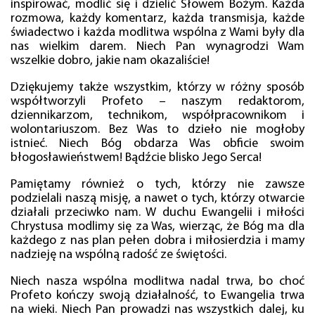
inspirować, modlić się i dzielić Słowem Bożym. Każda
rozmowa, każdy komentarz, każda transmisja, każde
świadectwo i każda modlitwa wspólna z Wami były dla
nas wielkim darem. Niech Pan wynagrodzi Wam
wszelkie dobro, jakie nam okazaliście!
Dziękujemy także wszystkim, którzy w różny sposób
współtworzyli Profeto – naszym redaktorom,
dziennikarzom, technikom, współpracownikom i
wolontariuszom. Bez Was to dzieło nie mogłoby
istnieć. Niech Bóg obdarza Was obficie swoim
błogosławieństwem! Bądźcie blisko Jego Serca!
Pamiętamy również o tych, którzy nie zawsze
podzielali naszą misję, a nawet o tych, którzy otwarcie
działali przeciwko nam. W duchu Ewangelii i miłości
Chrystusa modlimy się za Was, wierząc, że Bóg ma dla
każdego z nas plan pełen dobra i miłosierdzia i mamy
nadzieję na wspólną radość ze świętości.
Niech nasza wspólna modlitwa nadal trwa, bo choć
Profeto kończy swoją działalność, to Ewangelia trwa
na wieki. Niech Pan prowadzi nas wszystkich dalej, ku