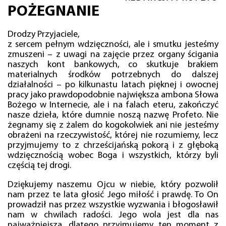
POŻEGNANIE
Drodzy Przyjaciele,
z sercem pełnym wdzięczności, ale i smutku jesteśmy
zmuszeni – z uwagi na zajęcie przez organy ścigania
naszych kont bankowych, co skutkuje brakiem
materialnych środków potrzebnych do dalszej
działalności – po kilkunastu latach pięknej i owocnej
pracy jako prawdopodobnie największa ambona Słowa
Bożego w Internecie, ale i na falach eteru, zakończyć
nasze dzieła, które dumnie noszą nazwę Profeto. Nie
żegnamy się z żalem do kogokolwiek ani nie jesteśmy
obrażeni na rzeczywistość, której nie rozumiemy, lecz
przyjmujemy to z chrześcijańską pokorą i z głęboką
wdzięcznością wobec Boga i wszystkich, którzy byli
częścią tej drogi.
Dziękujemy naszemu Ojcu w niebie, który pozwolił
nam przez te lata głosić Jego miłość i prawdę. To On
prowadził nas przez wszystkie wyzwania i błogosławił
nam w chwilach radości. Jego wola jest dla nas
najważniejsza, dlatego przyjmujemy ten moment z