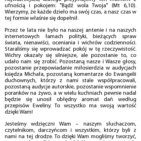
ufnością i pokojem: "Bądź wola Twoja" (Mt 6,10).
Wierzymy, że każde dzieło ma swój czas, a nasz czas w
tej formie właśnie się dopełnił.
Przez te lata nie było na naszej antenie i na naszych
internetowych łamach polityki, bieżących spraw
świata, nienawiści, oceniania i wichrów codzienności.
Staraliśmy się wprowadzać pokój w tę rzeczywistość.
Wichry okazały się silniejsze, ale pozostanie to, co
udało nam się zrobić. Pozostaną nasze i Wasze głosy,
pozostanie przepowiadanie miłosierdzia w audycjach
księdza Michała, pozostaną komentarze do Ewangelii
duchownych, którzy z nami stale współpracowali,
pozostaną audycje autorskie, pozostanie wspomnienie
poranków na żywo, a w wielu kuchniach pewnie nadal
będzie się unosił obłędny aromat dań według
przepisów Eweliny. To wszystko ma swoją wartość
dzięki Wam!
Jesteśmy wdzięczni Wam – naszym słuchaczom,
czytelnikom, darczyńcom i wszystkim, którzy byli z
nami na tej drodze. To dzięki Wam mogliśmy tworzyć,