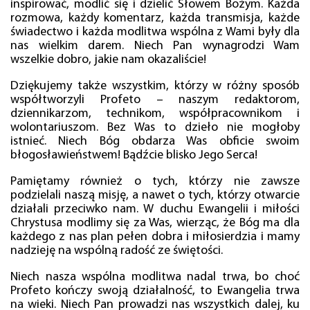
inspirować, modlić się i dzielić Słowem Bożym. Każda
rozmowa, każdy komentarz, każda transmisja, każde
świadectwo i każda modlitwa wspólna z Wami były dla
nas wielkim darem. Niech Pan wynagrodzi Wam
wszelkie dobro, jakie nam okazaliście!
Dziękujemy także wszystkim, którzy w różny sposób
współtworzyli Profeto – naszym redaktorom,
dziennikarzom, technikom, współpracownikom i
wolontariuszom. Bez Was to dzieło nie mogłoby
istnieć. Niech Bóg obdarza Was obficie swoim
błogosławieństwem! Bądźcie blisko Jego Serca!
Pamiętamy również o tych, którzy nie zawsze
podzielali naszą misję, a nawet o tych, którzy otwarcie
działali przeciwko nam. W duchu Ewangelii i miłości
Chrystusa modlimy się za Was, wierząc, że Bóg ma dla
każdego z nas plan pełen dobra i miłosierdzia i mamy
nadzieję na wspólną radość ze świętości.
Niech nasza wspólna modlitwa nadal trwa, bo choć
Profeto kończy swoją działalność, to Ewangelia trwa
na wieki. Niech Pan prowadzi nas wszystkich dalej, ku