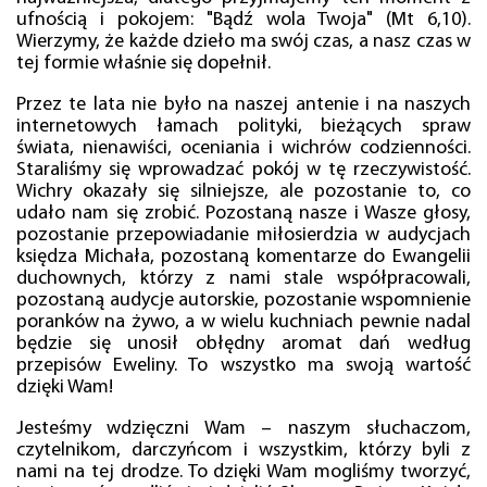
ufnością i pokojem: "Bądź wola Twoja" (Mt 6,10).
Wierzymy, że każde dzieło ma swój czas, a nasz czas w
tej formie właśnie się dopełnił.
Przez te lata nie było na naszej antenie i na naszych
internetowych łamach polityki, bieżących spraw
świata, nienawiści, oceniania i wichrów codzienności.
Staraliśmy się wprowadzać pokój w tę rzeczywistość.
Wichry okazały się silniejsze, ale pozostanie to, co
udało nam się zrobić. Pozostaną nasze i Wasze głosy,
pozostanie przepowiadanie miłosierdzia w audycjach
księdza Michała, pozostaną komentarze do Ewangelii
duchownych, którzy z nami stale współpracowali,
pozostaną audycje autorskie, pozostanie wspomnienie
poranków na żywo, a w wielu kuchniach pewnie nadal
będzie się unosił obłędny aromat dań według
przepisów Eweliny. To wszystko ma swoją wartość
dzięki Wam!
Jesteśmy wdzięczni Wam – naszym słuchaczom,
czytelnikom, darczyńcom i wszystkim, którzy byli z
nami na tej drodze. To dzięki Wam mogliśmy tworzyć,