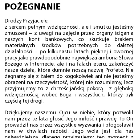
POŻEGNANIE
Drodzy Przyjaciele,
z sercem pełnym wdzięczności, ale i smutku jesteśmy
zmuszeni – z uwagi na zajęcie przez organy ścigania
naszych kont bankowych, co skutkuje brakiem
materialnych środków potrzebnych do dalszej
działalności – po kilkunastu latach pięknej i owocnej
pracy jako prawdopodobnie największa ambona Słowa
Bożego w Internecie, ale i na falach eteru, zakończyć
nasze dzieła, które dumnie noszą nazwę Profeto. Nie
żegnamy się z żalem do kogokolwiek ani nie jesteśmy
obrażeni na rzeczywistość, której nie rozumiemy, lecz
przyjmujemy to z chrześcijańską pokorą i z głęboką
wdzięcznością wobec Boga i wszystkich, którzy byli
częścią tej drogi.
Dziękujemy naszemu Ojcu w niebie, który pozwolił
nam przez te lata głosić Jego miłość i prawdę. To On
prowadził nas przez wszystkie wyzwania i błogosławił
nam w chwilach radości. Jego wola jest dla nas
najważniejsza, dlatego przyjmujemy ten moment z