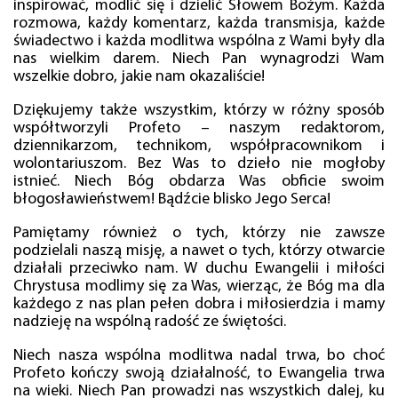
inspirować, modlić się i dzielić Słowem Bożym. Każda
rozmowa, każdy komentarz, każda transmisja, każde
świadectwo i każda modlitwa wspólna z Wami były dla
nas wielkim darem. Niech Pan wynagrodzi Wam
wszelkie dobro, jakie nam okazaliście!
Dziękujemy także wszystkim, którzy w różny sposób
współtworzyli Profeto – naszym redaktorom,
dziennikarzom, technikom, współpracownikom i
wolontariuszom. Bez Was to dzieło nie mogłoby
istnieć. Niech Bóg obdarza Was obficie swoim
błogosławieństwem! Bądźcie blisko Jego Serca!
Pamiętamy również o tych, którzy nie zawsze
podzielali naszą misję, a nawet o tych, którzy otwarcie
działali przeciwko nam. W duchu Ewangelii i miłości
Chrystusa modlimy się za Was, wierząc, że Bóg ma dla
każdego z nas plan pełen dobra i miłosierdzia i mamy
nadzieję na wspólną radość ze świętości.
Niech nasza wspólna modlitwa nadal trwa, bo choć
Profeto kończy swoją działalność, to Ewangelia trwa
na wieki. Niech Pan prowadzi nas wszystkich dalej, ku