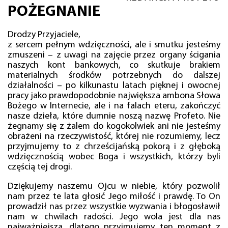
POŻEGNANIE
Drodzy Przyjaciele,
z sercem pełnym wdzięczności, ale i smutku jesteśmy
zmuszeni – z uwagi na zajęcie przez organy ścigania
naszych kont bankowych, co skutkuje brakiem
materialnych środków potrzebnych do dalszej
działalności – po kilkunastu latach pięknej i owocnej
pracy jako prawdopodobnie największa ambona Słowa
Bożego w Internecie, ale i na falach eteru, zakończyć
nasze dzieła, które dumnie noszą nazwę Profeto. Nie
żegnamy się z żalem do kogokolwiek ani nie jesteśmy
obrażeni na rzeczywistość, której nie rozumiemy, lecz
przyjmujemy to z chrześcijańską pokorą i z głęboką
wdzięcznością wobec Boga i wszystkich, którzy byli
częścią tej drogi.
Dziękujemy naszemu Ojcu w niebie, który pozwolił
nam przez te lata głosić Jego miłość i prawdę. To On
prowadził nas przez wszystkie wyzwania i błogosławił
nam w chwilach radości. Jego wola jest dla nas
najważniejsza, dlatego przyjmujemy ten moment z