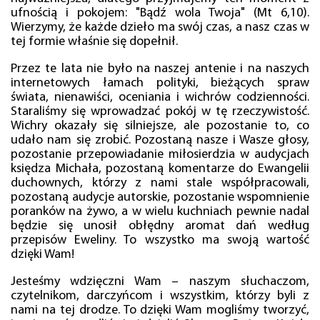
ufnością i pokojem: "Bądź wola Twoja" (Mt 6,10).
Wierzymy, że każde dzieło ma swój czas, a nasz czas w
tej formie właśnie się dopełnił.
Przez te lata nie było na naszej antenie i na naszych
internetowych łamach polityki, bieżących spraw
świata, nienawiści, oceniania i wichrów codzienności.
Staraliśmy się wprowadzać pokój w tę rzeczywistość.
Wichry okazały się silniejsze, ale pozostanie to, co
udało nam się zrobić. Pozostaną nasze i Wasze głosy,
pozostanie przepowiadanie miłosierdzia w audycjach
księdza Michała, pozostaną komentarze do Ewangelii
duchownych, którzy z nami stale współpracowali,
pozostaną audycje autorskie, pozostanie wspomnienie
poranków na żywo, a w wielu kuchniach pewnie nadal
będzie się unosił obłędny aromat dań według
przepisów Eweliny. To wszystko ma swoją wartość
dzięki Wam!
Jesteśmy wdzięczni Wam – naszym słuchaczom,
czytelnikom, darczyńcom i wszystkim, którzy byli z
nami na tej drodze. To dzięki Wam mogliśmy tworzyć,