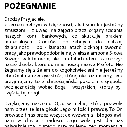
POŻEGNANIE
Drodzy Przyjaciele,
z sercem pełnym wdzięczności, ale i smutku jesteśmy
zmuszeni – z uwagi na zajęcie przez organy ścigania
naszych kont bankowych, co skutkuje brakiem
materialnych środków potrzebnych do dalszej
działalności – po kilkunastu latach pięknej i owocnej
pracy jako prawdopodobnie największa ambona Słowa
Bożego w Internecie, ale i na falach eteru, zakończyć
nasze dzieła, które dumnie noszą nazwę Profeto. Nie
żegnamy się z żalem do kogokolwiek ani nie jesteśmy
obrażeni na rzeczywistość, której nie rozumiemy, lecz
przyjmujemy to z chrześcijańską pokorą i z głęboką
wdzięcznością wobec Boga i wszystkich, którzy byli
częścią tej drogi.
Dziękujemy naszemu Ojcu w niebie, który pozwolił
nam przez te lata głosić Jego miłość i prawdę. To On
prowadził nas przez wszystkie wyzwania i błogosławił
nam w chwilach radości. Jego wola jest dla nas
najważniejsza, dlatego przyjmujemy ten moment z