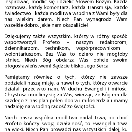
inspirować, modlić się i dzielić Słowem Bożym. Każda
rozmowa, każdy komentarz, każda transmisja, każde
świadectwo i każda modlitwa wspólna z Wami były dla
nas wielkim darem. Niech Pan wynagrodzi Wam
wszelkie dobro, jakie nam okazaliście!
Dziękujemy także wszystkim, którzy w różny sposób
współtworzyli Profeto – naszym redaktorom,
dziennikarzom, technikom, współpracownikom i
wolontariuszom. Bez Was to dzieło nie mogłoby
istnieć. Niech Bóg obdarza Was obficie swoim
błogosławieństwem! Bądźcie blisko Jego Serca!
Pamiętamy również o tych, którzy nie zawsze
podzielali naszą misję, a nawet o tych, którzy otwarcie
działali przeciwko nam. W duchu Ewangelii i miłości
Chrystusa modlimy się za Was, wierząc, że Bóg ma dla
każdego z nas plan pełen dobra i miłosierdzia i mamy
nadzieję na wspólną radość ze świętości.
Niech nasza wspólna modlitwa nadal trwa, bo choć
Profeto kończy swoją działalność, to Ewangelia trwa
na wieki. Niech Pan prowadzi nas wszystkich dalej, ku