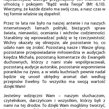
ufnością i pokojem: "Bądź wola Twoja" (Mt 6,10).
Wierzymy, że każde dzieło ma swój czas, a nasz czas w
tej formie właśnie się dopełnił.
Przez te lata nie było na naszej antenie i na naszych
internetowych łamach polityki, bieżących spraw
świata, nienawiści, oceniania i wichrów codzienności.
Staraliśmy się wprowadzać pokój w tę rzeczywistość.
Wichry okazały się silniejsze, ale pozostanie to, co
udało nam się zrobić. Pozostaną nasze i Wasze głosy,
pozostanie przepowiadanie miłosierdzia w audycjach
księdza Michała, pozostaną komentarze do Ewangelii
duchownych, którzy z nami stale współpracowali,
pozostaną audycje autorskie, pozostanie wspomnienie
poranków na żywo, a w wielu kuchniach pewnie nadal
będzie się unosił obłędny aromat dań według
przepisów Eweliny. To wszystko ma swoją wartość
dzięki Wam!
Jesteśmy wdzięczni Wam – naszym słuchaczom,
czytelnikom, darczyńcom i wszystkim, którzy byli z
nami na tej drodze. To dzięki Wam mogliśmy tworzyć,