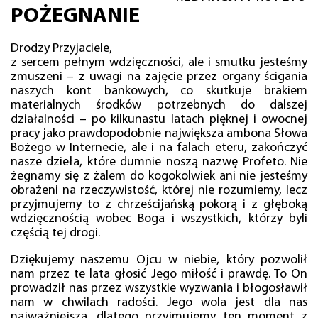
POŻEGNANIE
Drodzy Przyjaciele,
z sercem pełnym wdzięczności, ale i smutku jesteśmy
zmuszeni – z uwagi na zajęcie przez organy ścigania
naszych kont bankowych, co skutkuje brakiem
materialnych środków potrzebnych do dalszej
działalności – po kilkunastu latach pięknej i owocnej
pracy jako prawdopodobnie największa ambona Słowa
Bożego w Internecie, ale i na falach eteru, zakończyć
nasze dzieła, które dumnie noszą nazwę Profeto. Nie
żegnamy się z żalem do kogokolwiek ani nie jesteśmy
obrażeni na rzeczywistość, której nie rozumiemy, lecz
przyjmujemy to z chrześcijańską pokorą i z głęboką
wdzięcznością wobec Boga i wszystkich, którzy byli
częścią tej drogi.
Dziękujemy naszemu Ojcu w niebie, który pozwolił
nam przez te lata głosić Jego miłość i prawdę. To On
prowadził nas przez wszystkie wyzwania i błogosławił
nam w chwilach radości. Jego wola jest dla nas
najważniejsza, dlatego przyjmujemy ten moment z