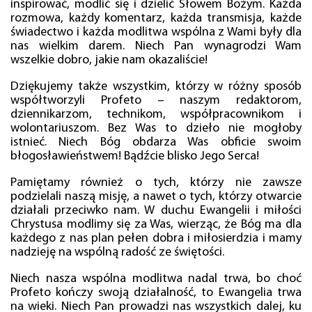
inspirować, modlić się i dzielić Słowem Bożym. Każda
rozmowa, każdy komentarz, każda transmisja, każde
świadectwo i każda modlitwa wspólna z Wami były dla
nas wielkim darem. Niech Pan wynagrodzi Wam
wszelkie dobro, jakie nam okazaliście!
Dziękujemy także wszystkim, którzy w różny sposób
współtworzyli Profeto – naszym redaktorom,
dziennikarzom, technikom, współpracownikom i
wolontariuszom. Bez Was to dzieło nie mogłoby
istnieć. Niech Bóg obdarza Was obficie swoim
błogosławieństwem! Bądźcie blisko Jego Serca!
Pamiętamy również o tych, którzy nie zawsze
podzielali naszą misję, a nawet o tych, którzy otwarcie
działali przeciwko nam. W duchu Ewangelii i miłości
Chrystusa modlimy się za Was, wierząc, że Bóg ma dla
każdego z nas plan pełen dobra i miłosierdzia i mamy
nadzieję na wspólną radość ze świętości.
Niech nasza wspólna modlitwa nadal trwa, bo choć
Profeto kończy swoją działalność, to Ewangelia trwa
na wieki. Niech Pan prowadzi nas wszystkich dalej, ku