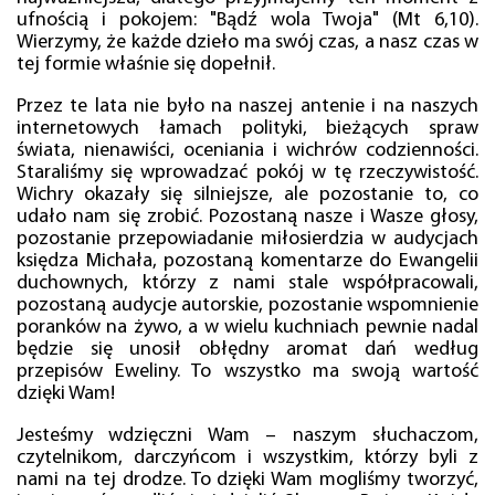
ufnością i pokojem: "Bądź wola Twoja" (Mt 6,10).
Wierzymy, że każde dzieło ma swój czas, a nasz czas w
tej formie właśnie się dopełnił.
Przez te lata nie było na naszej antenie i na naszych
internetowych łamach polityki, bieżących spraw
świata, nienawiści, oceniania i wichrów codzienności.
Staraliśmy się wprowadzać pokój w tę rzeczywistość.
Wichry okazały się silniejsze, ale pozostanie to, co
udało nam się zrobić. Pozostaną nasze i Wasze głosy,
pozostanie przepowiadanie miłosierdzia w audycjach
księdza Michała, pozostaną komentarze do Ewangelii
duchownych, którzy z nami stale współpracowali,
pozostaną audycje autorskie, pozostanie wspomnienie
poranków na żywo, a w wielu kuchniach pewnie nadal
będzie się unosił obłędny aromat dań według
przepisów Eweliny. To wszystko ma swoją wartość
dzięki Wam!
Jesteśmy wdzięczni Wam – naszym słuchaczom,
czytelnikom, darczyńcom i wszystkim, którzy byli z
nami na tej drodze. To dzięki Wam mogliśmy tworzyć,