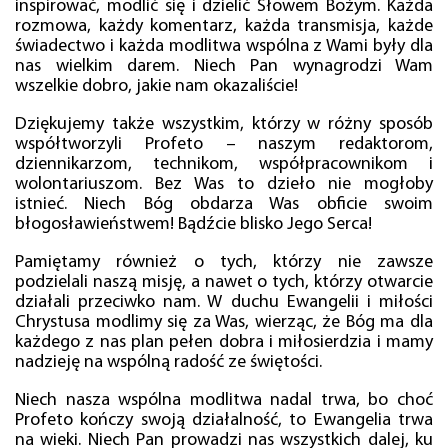
inspirować, modlić się i dzielić Słowem Bożym. Każda
rozmowa, każdy komentarz, każda transmisja, każde
świadectwo i każda modlitwa wspólna z Wami były dla
nas wielkim darem. Niech Pan wynagrodzi Wam
wszelkie dobro, jakie nam okazaliście!
Dziękujemy także wszystkim, którzy w różny sposób
współtworzyli Profeto – naszym redaktorom,
dziennikarzom, technikom, współpracownikom i
wolontariuszom. Bez Was to dzieło nie mogłoby
istnieć. Niech Bóg obdarza Was obficie swoim
błogosławieństwem! Bądźcie blisko Jego Serca!
Pamiętamy również o tych, którzy nie zawsze
podzielali naszą misję, a nawet o tych, którzy otwarcie
działali przeciwko nam. W duchu Ewangelii i miłości
Chrystusa modlimy się za Was, wierząc, że Bóg ma dla
każdego z nas plan pełen dobra i miłosierdzia i mamy
nadzieję na wspólną radość ze świętości.
Niech nasza wspólna modlitwa nadal trwa, bo choć
Profeto kończy swoją działalność, to Ewangelia trwa
na wieki. Niech Pan prowadzi nas wszystkich dalej, ku