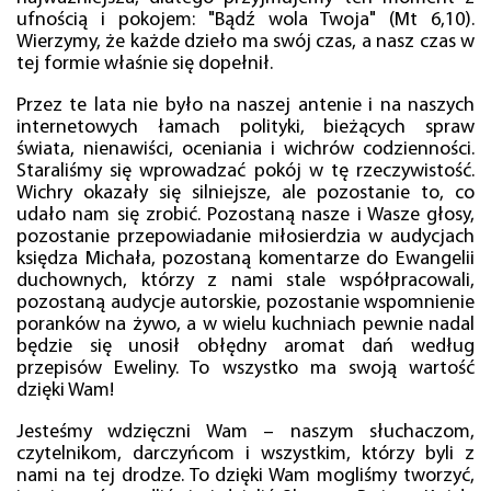
ufnością i pokojem: "Bądź wola Twoja" (Mt 6,10).
Wierzymy, że każde dzieło ma swój czas, a nasz czas w
tej formie właśnie się dopełnił.
Przez te lata nie było na naszej antenie i na naszych
internetowych łamach polityki, bieżących spraw
świata, nienawiści, oceniania i wichrów codzienności.
Staraliśmy się wprowadzać pokój w tę rzeczywistość.
Wichry okazały się silniejsze, ale pozostanie to, co
udało nam się zrobić. Pozostaną nasze i Wasze głosy,
pozostanie przepowiadanie miłosierdzia w audycjach
księdza Michała, pozostaną komentarze do Ewangelii
duchownych, którzy z nami stale współpracowali,
pozostaną audycje autorskie, pozostanie wspomnienie
poranków na żywo, a w wielu kuchniach pewnie nadal
będzie się unosił obłędny aromat dań według
przepisów Eweliny. To wszystko ma swoją wartość
dzięki Wam!
Jesteśmy wdzięczni Wam – naszym słuchaczom,
czytelnikom, darczyńcom i wszystkim, którzy byli z
nami na tej drodze. To dzięki Wam mogliśmy tworzyć,