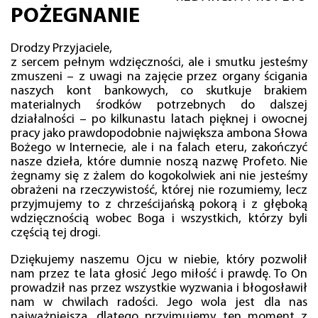
POŻEGNANIE
Drodzy Przyjaciele,
z sercem pełnym wdzięczności, ale i smutku jesteśmy
zmuszeni – z uwagi na zajęcie przez organy ścigania
naszych kont bankowych, co skutkuje brakiem
materialnych środków potrzebnych do dalszej
działalności – po kilkunastu latach pięknej i owocnej
pracy jako prawdopodobnie największa ambona Słowa
Bożego w Internecie, ale i na falach eteru, zakończyć
nasze dzieła, które dumnie noszą nazwę Profeto. Nie
żegnamy się z żalem do kogokolwiek ani nie jesteśmy
obrażeni na rzeczywistość, której nie rozumiemy, lecz
przyjmujemy to z chrześcijańską pokorą i z głęboką
wdzięcznością wobec Boga i wszystkich, którzy byli
częścią tej drogi.
Dziękujemy naszemu Ojcu w niebie, który pozwolił
nam przez te lata głosić Jego miłość i prawdę. To On
prowadził nas przez wszystkie wyzwania i błogosławił
nam w chwilach radości. Jego wola jest dla nas
najważniejsza, dlatego przyjmujemy ten moment z