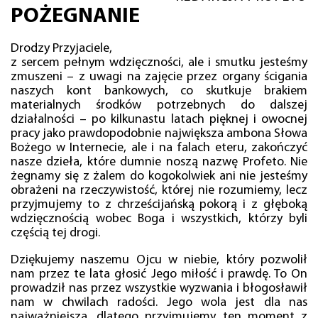
POŻEGNANIE
Drodzy Przyjaciele,
z sercem pełnym wdzięczności, ale i smutku jesteśmy
zmuszeni – z uwagi na zajęcie przez organy ścigania
naszych kont bankowych, co skutkuje brakiem
materialnych środków potrzebnych do dalszej
działalności – po kilkunastu latach pięknej i owocnej
pracy jako prawdopodobnie największa ambona Słowa
Bożego w Internecie, ale i na falach eteru, zakończyć
nasze dzieła, które dumnie noszą nazwę Profeto. Nie
żegnamy się z żalem do kogokolwiek ani nie jesteśmy
obrażeni na rzeczywistość, której nie rozumiemy, lecz
przyjmujemy to z chrześcijańską pokorą i z głęboką
wdzięcznością wobec Boga i wszystkich, którzy byli
częścią tej drogi.
Dziękujemy naszemu Ojcu w niebie, który pozwolił
nam przez te lata głosić Jego miłość i prawdę. To On
prowadził nas przez wszystkie wyzwania i błogosławił
nam w chwilach radości. Jego wola jest dla nas
najważniejsza, dlatego przyjmujemy ten moment z