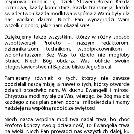
inspirować, modlić się i dzielić Słowem Bożym. Każda
rozmowa, każdy komentarz, każda transmisja, każde
świadectwo i każda modlitwa wspólna z Wami były dla
nas wielkim darem. Niech Pan wynagrodzi Wam
wszelkie dobro, jakie nam okazaliście!
Dziękujemy także wszystkim, którzy w różny sposób
współtworzyli Profeto – naszym redaktorom,
dziennikarzom, technikom, współpracownikom i
wolontariuszom. Bez Was to dzieło nie mogłoby
istnieć. Niech Bóg obdarza Was obficie swoim
błogosławieństwem! Bądźcie blisko Jego Serca!
Pamiętamy również o tych, którzy nie zawsze
podzielali naszą misję, a nawet o tych, którzy otwarcie
działali przeciwko nam. W duchu Ewangelii i miłości
Chrystusa modlimy się za Was, wierząc, że Bóg ma dla
każdego z nas plan pełen dobra i miłosierdzia i mamy
nadzieję na wspólną radość ze świętości.
Niech nasza wspólna modlitwa nadal trwa, bo choć
Profeto kończy swoją działalność, to Ewangelia trwa
na wieki. Niech Pan prowadzi nas wszystkich dalej, ku