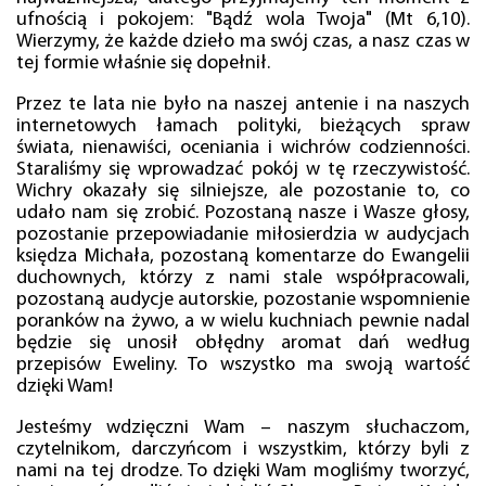
ufnością i pokojem: "Bądź wola Twoja" (Mt 6,10).
Wierzymy, że każde dzieło ma swój czas, a nasz czas w
tej formie właśnie się dopełnił.
Przez te lata nie było na naszej antenie i na naszych
internetowych łamach polityki, bieżących spraw
świata, nienawiści, oceniania i wichrów codzienności.
Staraliśmy się wprowadzać pokój w tę rzeczywistość.
Wichry okazały się silniejsze, ale pozostanie to, co
udało nam się zrobić. Pozostaną nasze i Wasze głosy,
pozostanie przepowiadanie miłosierdzia w audycjach
księdza Michała, pozostaną komentarze do Ewangelii
duchownych, którzy z nami stale współpracowali,
pozostaną audycje autorskie, pozostanie wspomnienie
poranków na żywo, a w wielu kuchniach pewnie nadal
będzie się unosił obłędny aromat dań według
przepisów Eweliny. To wszystko ma swoją wartość
dzięki Wam!
Jesteśmy wdzięczni Wam – naszym słuchaczom,
czytelnikom, darczyńcom i wszystkim, którzy byli z
nami na tej drodze. To dzięki Wam mogliśmy tworzyć,