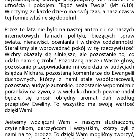
ufnością i pokojem: "Bądź wola Twoja" (Mt 6,10).
Wierzymy, że każde dzieło ma swój czas, a nasz czas w
tej formie właśnie się dopełnił.
Przez te lata nie było na naszej antenie i na naszych
internetowych łamach polityki, bieżących spraw
świata, nienawiści, oceniania i wichrów codzienności.
Staraliśmy się wprowadzać pokój w tę rzeczywistość.
Wichry okazały się silniejsze, ale pozostanie to, co
udało nam się zrobić. Pozostaną nasze i Wasze głosy,
pozostanie przepowiadanie miłosierdzia w audycjach
księdza Michała, pozostaną komentarze do Ewangelii
duchownych, którzy z nami stale współpracowali,
pozostaną audycje autorskie, pozostanie wspomnienie
poranków na żywo, a w wielu kuchniach pewnie nadal
będzie się unosił obłędny aromat dań według
przepisów Eweliny. To wszystko ma swoją wartość
dzięki Wam!
Jesteśmy wdzięczni Wam – naszym słuchaczom,
czytelnikom, darczyńcom i wszystkim, którzy byli z
nami na tej drodze. To dzięki Wam mogliśmy tworzyć,