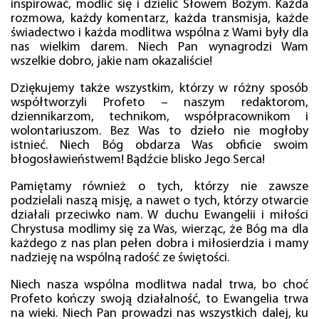
inspirować, modlić się i dzielić Słowem Bożym. Każda
rozmowa, każdy komentarz, każda transmisja, każde
świadectwo i każda modlitwa wspólna z Wami były dla
nas wielkim darem. Niech Pan wynagrodzi Wam
wszelkie dobro, jakie nam okazaliście!
Dziękujemy także wszystkim, którzy w różny sposób
współtworzyli Profeto – naszym redaktorom,
dziennikarzom, technikom, współpracownikom i
wolontariuszom. Bez Was to dzieło nie mogłoby
istnieć. Niech Bóg obdarza Was obficie swoim
błogosławieństwem! Bądźcie blisko Jego Serca!
Pamiętamy również o tych, którzy nie zawsze
podzielali naszą misję, a nawet o tych, którzy otwarcie
działali przeciwko nam. W duchu Ewangelii i miłości
Chrystusa modlimy się za Was, wierząc, że Bóg ma dla
każdego z nas plan pełen dobra i miłosierdzia i mamy
nadzieję na wspólną radość ze świętości.
Niech nasza wspólna modlitwa nadal trwa, bo choć
Profeto kończy swoją działalność, to Ewangelia trwa
na wieki. Niech Pan prowadzi nas wszystkich dalej, ku