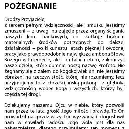
POŻEGNANIE
Drodzy Przyjaciele,
z sercem pełnym wdzięczności, ale i smutku jesteśmy
zmuszeni – z uwagi na zajęcie przez organy ścigania
naszych kont bankowych, co skutkuje brakiem
materialnych środków potrzebnych do dalszej
działalności – po kilkunastu latach pięknej i owocnej
pracy jako prawdopodobnie największa ambona Słowa
Bożego w Internecie, ale i na falach eteru, zakończyć
nasze dzieła, które dumnie noszą nazwę Profeto. Nie
żegnamy się z żalem do kogokolwiek ani nie jesteśmy
obrażeni na rzeczywistość, której nie rozumiemy, lecz
przyjmujemy to z chrześcijańską pokorą i z głęboką
wdzięcznością wobec Boga i wszystkich, którzy byli
częścią tej drogi.
Dziękujemy naszemu Ojcu w niebie, który pozwolił
nam przez te lata głosić Jego miłość i prawdę. To On
prowadził nas przez wszystkie wyzwania i błogosławił
nam w chwilach radości. Jego wola jest dla nas
najważniejsza, dlatego przyjmujemy ten moment z