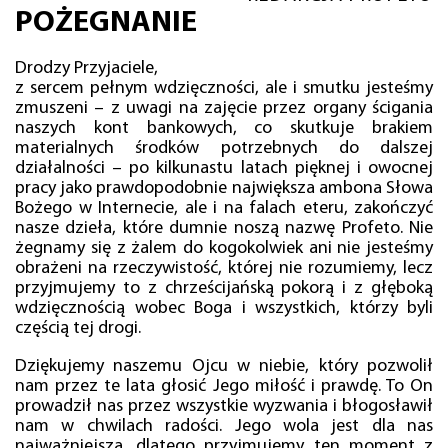
POŻEGNANIE
Drodzy Przyjaciele,
z sercem pełnym wdzięczności, ale i smutku jesteśmy
zmuszeni – z uwagi na zajęcie przez organy ścigania
naszych kont bankowych, co skutkuje brakiem
materialnych środków potrzebnych do dalszej
działalności – po kilkunastu latach pięknej i owocnej
pracy jako prawdopodobnie największa ambona Słowa
Bożego w Internecie, ale i na falach eteru, zakończyć
nasze dzieła, które dumnie noszą nazwę Profeto. Nie
żegnamy się z żalem do kogokolwiek ani nie jesteśmy
obrażeni na rzeczywistość, której nie rozumiemy, lecz
przyjmujemy to z chrześcijańską pokorą i z głęboką
wdzięcznością wobec Boga i wszystkich, którzy byli
częścią tej drogi.
Dziękujemy naszemu Ojcu w niebie, który pozwolił
nam przez te lata głosić Jego miłość i prawdę. To On
prowadził nas przez wszystkie wyzwania i błogosławił
nam w chwilach radości. Jego wola jest dla nas
najważniejsza, dlatego przyjmujemy ten moment z