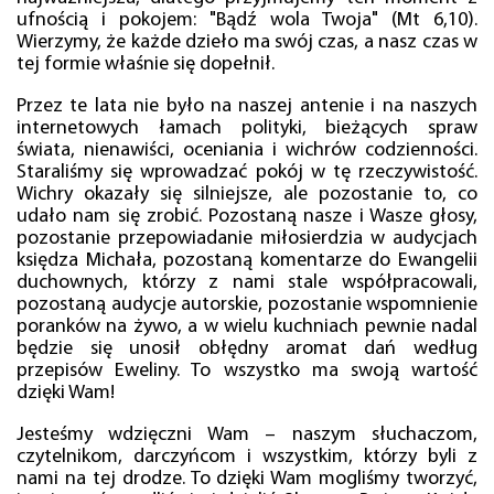
ufnością i pokojem: "Bądź wola Twoja" (Mt 6,10).
Wierzymy, że każde dzieło ma swój czas, a nasz czas w
tej formie właśnie się dopełnił.
Przez te lata nie było na naszej antenie i na naszych
internetowych łamach polityki, bieżących spraw
świata, nienawiści, oceniania i wichrów codzienności.
Staraliśmy się wprowadzać pokój w tę rzeczywistość.
Wichry okazały się silniejsze, ale pozostanie to, co
udało nam się zrobić. Pozostaną nasze i Wasze głosy,
pozostanie przepowiadanie miłosierdzia w audycjach
księdza Michała, pozostaną komentarze do Ewangelii
duchownych, którzy z nami stale współpracowali,
pozostaną audycje autorskie, pozostanie wspomnienie
poranków na żywo, a w wielu kuchniach pewnie nadal
będzie się unosił obłędny aromat dań według
przepisów Eweliny. To wszystko ma swoją wartość
dzięki Wam!
Jesteśmy wdzięczni Wam – naszym słuchaczom,
czytelnikom, darczyńcom i wszystkim, którzy byli z
nami na tej drodze. To dzięki Wam mogliśmy tworzyć,