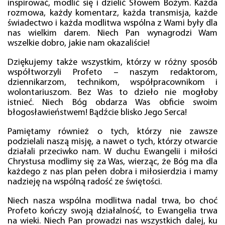
inspirować, modlić się i dzielić Słowem Bożym. Każda
rozmowa, każdy komentarz, każda transmisja, każde
świadectwo i każda modlitwa wspólna z Wami były dla
nas wielkim darem. Niech Pan wynagrodzi Wam
wszelkie dobro, jakie nam okazaliście!
Dziękujemy także wszystkim, którzy w różny sposób
współtworzyli Profeto – naszym redaktorom,
dziennikarzom, technikom, współpracownikom i
wolontariuszom. Bez Was to dzieło nie mogłoby
istnieć. Niech Bóg obdarza Was obficie swoim
błogosławieństwem! Bądźcie blisko Jego Serca!
Pamiętamy również o tych, którzy nie zawsze
podzielali naszą misję, a nawet o tych, którzy otwarcie
działali przeciwko nam. W duchu Ewangelii i miłości
Chrystusa modlimy się za Was, wierząc, że Bóg ma dla
każdego z nas plan pełen dobra i miłosierdzia i mamy
nadzieję na wspólną radość ze świętości.
Niech nasza wspólna modlitwa nadal trwa, bo choć
Profeto kończy swoją działalność, to Ewangelia trwa
na wieki. Niech Pan prowadzi nas wszystkich dalej, ku