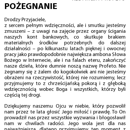
POŻEGNANIE
Drodzy Przyjaciele,
z sercem pełnym wdzięczności, ale i smutku jesteśmy
zmuszeni – z uwagi na zajęcie przez organy ścigania
naszych kont bankowych, co skutkuje brakiem
materialnych środków potrzebnych do dalszej
działalności – po kilkunastu latach pięknej i owocnej
pracy jako prawdopodobnie największa ambona Słowa
Bożego w Internecie, ale i na falach eteru, zakończyć
nasze dzieła, które dumnie noszą nazwę Profeto. Nie
żegnamy się z żalem do kogokolwiek ani nie jesteśmy
obrażeni na rzeczywistość, której nie rozumiemy, lecz
przyjmujemy to z chrześcijańską pokorą i z głęboką
wdzięcznością wobec Boga i wszystkich, którzy byli
częścią tej drogi.
Dziękujemy naszemu Ojcu w niebie, który pozwolił
nam przez te lata głosić Jego miłość i prawdę. To On
prowadził nas przez wszystkie wyzwania i błogosławił
nam w chwilach radości. Jego wola jest dla nas
najważniejsza, dlatego przyjmujemy ten moment z