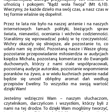
ufnością i pokojem: "Bądź wola Twoja" (Mt 6,10).
Wierzymy, że każde dzieło ma swój czas, a nasz czas w
tej formie właśnie się dopełnił.
Przez te lata nie było na naszej antenie i na naszych
internetowych łamach polityki, bieżących spraw
świata, nienawiści, oceniania i wichrów codzienności.
Staraliśmy się wprowadzać pokój w tę rzeczywistość.
Wichry okazały się silniejsze, ale pozostanie to, co
udało nam się zrobić. Pozostaną nasze i Wasze głosy,
pozostanie przepowiadanie miłosierdzia w audycjach
księdza Michała, pozostaną komentarze do Ewangelii
duchownych, którzy z nami stale współpracowali,
pozostaną audycje autorskie, pozostanie wspomnienie
poranków na żywo, a w wielu kuchniach pewnie nadal
będzie się unosił obłędny aromat dań według
przepisów Eweliny. To wszystko ma swoją wartość
dzięki Wam!
Jesteśmy wdzięczni Wam – naszym słuchaczom,
czytelnikom, darczyńcom i wszystkim, którzy byli z
nami na tej drodze. To dzięki Wam mogliśmy tworzyć,