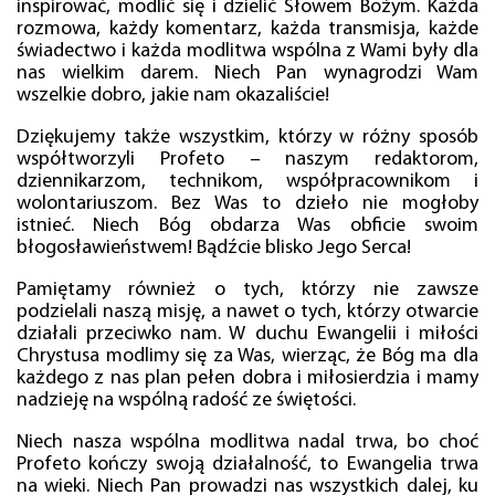
inspirować, modlić się i dzielić Słowem Bożym. Każda
rozmowa, każdy komentarz, każda transmisja, każde
świadectwo i każda modlitwa wspólna z Wami były dla
nas wielkim darem. Niech Pan wynagrodzi Wam
wszelkie dobro, jakie nam okazaliście!
Dziękujemy także wszystkim, którzy w różny sposób
współtworzyli Profeto – naszym redaktorom,
dziennikarzom, technikom, współpracownikom i
wolontariuszom. Bez Was to dzieło nie mogłoby
istnieć. Niech Bóg obdarza Was obficie swoim
błogosławieństwem! Bądźcie blisko Jego Serca!
Pamiętamy również o tych, którzy nie zawsze
podzielali naszą misję, a nawet o tych, którzy otwarcie
działali przeciwko nam. W duchu Ewangelii i miłości
Chrystusa modlimy się za Was, wierząc, że Bóg ma dla
każdego z nas plan pełen dobra i miłosierdzia i mamy
nadzieję na wspólną radość ze świętości.
Niech nasza wspólna modlitwa nadal trwa, bo choć
Profeto kończy swoją działalność, to Ewangelia trwa
na wieki. Niech Pan prowadzi nas wszystkich dalej, ku