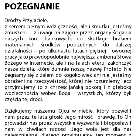
POŻEGNANIE
Drodzy Przyjaciele,
z sercem pełnym wdzięczności, ale i smutku jesteśmy
zmuszeni – z uwagi na zajęcie przez organy ścigania
naszych kont bankowych, co skutkuje brakiem
materialnych środków potrzebnych do dalszej
działalności – po kilkunastu latach pięknej i owocnej
pracy jako prawdopodobnie największa ambona Słowa
Bożego w Internecie, ale i na falach eteru, zakończyć
nasze dzieła, które dumnie noszą nazwę Profeto. Nie
żegnamy się z żalem do kogokolwiek ani nie jesteśmy
obrażeni na rzeczywistość, której nie rozumiemy, lecz
przyjmujemy to z chrześcijańską pokorą i z głęboką
wdzięcznością wobec Boga i wszystkich, którzy byli
częścią tej drogi.
Dziękujemy naszemu Ojcu w niebie, który pozwolił
nam przez te lata głosić Jego miłość i prawdę. To On
prowadził nas przez wszystkie wyzwania i błogosławił
nam w chwilach radości. Jego wola jest dla nas
najważniejsza, dlatego przyjmujemy ten moment z