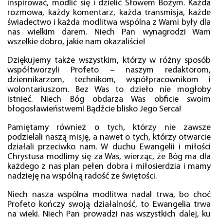
inspirować, modlić się i dzielić Słowem Bożym. Każda
rozmowa, każdy komentarz, każda transmisja, każde
świadectwo i każda modlitwa wspólna z Wami były dla
nas wielkim darem. Niech Pan wynagrodzi Wam
wszelkie dobro, jakie nam okazaliście!
Dziękujemy także wszystkim, którzy w różny sposób
współtworzyli Profeto – naszym redaktorom,
dziennikarzom, technikom, współpracownikom i
wolontariuszom. Bez Was to dzieło nie mogłoby
istnieć. Niech Bóg obdarza Was obficie swoim
błogosławieństwem! Bądźcie blisko Jego Serca!
Pamiętamy również o tych, którzy nie zawsze
podzielali naszą misję, a nawet o tych, którzy otwarcie
działali przeciwko nam. W duchu Ewangelii i miłości
Chrystusa modlimy się za Was, wierząc, że Bóg ma dla
każdego z nas plan pełen dobra i miłosierdzia i mamy
nadzieję na wspólną radość ze świętości.
Niech nasza wspólna modlitwa nadal trwa, bo choć
Profeto kończy swoją działalność, to Ewangelia trwa
na wieki. Niech Pan prowadzi nas wszystkich dalej, ku