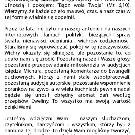
ufnością i pokojem: "Bądź wola Twoja" (Mt 6,10).
Wierzymy, że każde dzieło ma swój czas, a nasz czas w
tej formie właśnie się dopełnił.
Przez te lata nie było na naszej antenie i na naszych
internetowych łamach polityki, bieżących spraw
świata, nienawiści, oceniania i wichrów codzienności.
Staraliśmy się wprowadzać pokój w tę rzeczywistość.
Wichry okazały się silniejsze, ale pozostanie to, co
udało nam się zrobić. Pozostaną nasze i Wasze głosy,
pozostanie przepowiadanie miłosierdzia w audycjach
księdza Michała, pozostaną komentarze do Ewangelii
duchownych, którzy z nami stale współpracowali,
pozostaną audycje autorskie, pozostanie wspomnienie
poranków na żywo, a w wielu kuchniach pewnie nadal
będzie się unosił obłędny aromat dań według
przepisów Eweliny. To wszystko ma swoją wartość
dzięki Wam!
Jesteśmy wdzięczni Wam – naszym słuchaczom,
czytelnikom, darczyńcom i wszystkim, którzy byli z
nami na tej drodze. To dzięki Wam mogliśmy tworzyć,