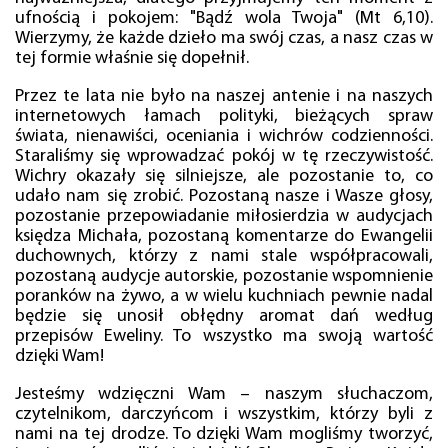
ufnością i pokojem: "Bądź wola Twoja" (Mt 6,10).
Wierzymy, że każde dzieło ma swój czas, a nasz czas w
tej formie właśnie się dopełnił.
Przez te lata nie było na naszej antenie i na naszych
internetowych łamach polityki, bieżących spraw
świata, nienawiści, oceniania i wichrów codzienności.
Staraliśmy się wprowadzać pokój w tę rzeczywistość.
Wichry okazały się silniejsze, ale pozostanie to, co
udało nam się zrobić. Pozostaną nasze i Wasze głosy,
pozostanie przepowiadanie miłosierdzia w audycjach
księdza Michała, pozostaną komentarze do Ewangelii
duchownych, którzy z nami stale współpracowali,
pozostaną audycje autorskie, pozostanie wspomnienie
poranków na żywo, a w wielu kuchniach pewnie nadal
będzie się unosił obłędny aromat dań według
przepisów Eweliny. To wszystko ma swoją wartość
dzięki Wam!
Jesteśmy wdzięczni Wam – naszym słuchaczom,
czytelnikom, darczyńcom i wszystkim, którzy byli z
nami na tej drodze. To dzięki Wam mogliśmy tworzyć,