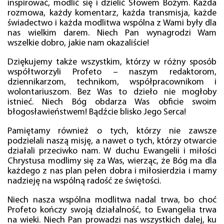
inspirować, modlić się i dzielić Słowem Bożym. Każda
rozmowa, każdy komentarz, każda transmisja, każde
świadectwo i każda modlitwa wspólna z Wami były dla
nas wielkim darem. Niech Pan wynagrodzi Wam
wszelkie dobro, jakie nam okazaliście!
Dziękujemy także wszystkim, którzy w różny sposób
współtworzyli Profeto – naszym redaktorom,
dziennikarzom, technikom, współpracownikom i
wolontariuszom. Bez Was to dzieło nie mogłoby
istnieć. Niech Bóg obdarza Was obficie swoim
błogosławieństwem! Bądźcie blisko Jego Serca!
Pamiętamy również o tych, którzy nie zawsze
podzielali naszą misję, a nawet o tych, którzy otwarcie
działali przeciwko nam. W duchu Ewangelii i miłości
Chrystusa modlimy się za Was, wierząc, że Bóg ma dla
każdego z nas plan pełen dobra i miłosierdzia i mamy
nadzieję na wspólną radość ze świętości.
Niech nasza wspólna modlitwa nadal trwa, bo choć
Profeto kończy swoją działalność, to Ewangelia trwa
na wieki. Niech Pan prowadzi nas wszystkich dalej, ku