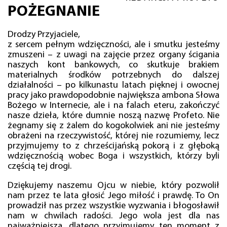
POŻEGNANIE
Drodzy Przyjaciele,
z sercem pełnym wdzięczności, ale i smutku jesteśmy
zmuszeni – z uwagi na zajęcie przez organy ścigania
naszych kont bankowych, co skutkuje brakiem
materialnych środków potrzebnych do dalszej
działalności – po kilkunastu latach pięknej i owocnej
pracy jako prawdopodobnie największa ambona Słowa
Bożego w Internecie, ale i na falach eteru, zakończyć
nasze dzieła, które dumnie noszą nazwę Profeto. Nie
żegnamy się z żalem do kogokolwiek ani nie jesteśmy
obrażeni na rzeczywistość, której nie rozumiemy, lecz
przyjmujemy to z chrześcijańską pokorą i z głęboką
wdzięcznością wobec Boga i wszystkich, którzy byli
częścią tej drogi.
Dziękujemy naszemu Ojcu w niebie, który pozwolił
nam przez te lata głosić Jego miłość i prawdę. To On
prowadził nas przez wszystkie wyzwania i błogosławił
nam w chwilach radości. Jego wola jest dla nas
najważniejsza, dlatego przyjmujemy ten moment z