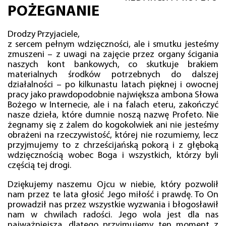
POŻEGNANIE
Drodzy Przyjaciele,
z sercem pełnym wdzięczności, ale i smutku jesteśmy
zmuszeni – z uwagi na zajęcie przez organy ścigania
naszych kont bankowych, co skutkuje brakiem
materialnych środków potrzebnych do dalszej
działalności – po kilkunastu latach pięknej i owocnej
pracy jako prawdopodobnie największa ambona Słowa
Bożego w Internecie, ale i na falach eteru, zakończyć
nasze dzieła, które dumnie noszą nazwę Profeto. Nie
żegnamy się z żalem do kogokolwiek ani nie jesteśmy
obrażeni na rzeczywistość, której nie rozumiemy, lecz
przyjmujemy to z chrześcijańską pokorą i z głęboką
wdzięcznością wobec Boga i wszystkich, którzy byli
częścią tej drogi.
Dziękujemy naszemu Ojcu w niebie, który pozwolił
nam przez te lata głosić Jego miłość i prawdę. To On
prowadził nas przez wszystkie wyzwania i błogosławił
nam w chwilach radości. Jego wola jest dla nas
najważniejsza, dlatego przyjmujemy ten moment z