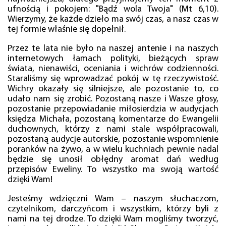
ufnością i pokojem: "Bądź wola Twoja" (Mt 6,10).
Wierzymy, że każde dzieło ma swój czas, a nasz czas w
tej formie właśnie się dopełnił.
Przez te lata nie było na naszej antenie i na naszych
internetowych łamach polityki, bieżących spraw
świata, nienawiści, oceniania i wichrów codzienności.
Staraliśmy się wprowadzać pokój w tę rzeczywistość.
Wichry okazały się silniejsze, ale pozostanie to, co
udało nam się zrobić. Pozostaną nasze i Wasze głosy,
pozostanie przepowiadanie miłosierdzia w audycjach
księdza Michała, pozostaną komentarze do Ewangelii
duchownych, którzy z nami stale współpracowali,
pozostaną audycje autorskie, pozostanie wspomnienie
poranków na żywo, a w wielu kuchniach pewnie nadal
będzie się unosił obłędny aromat dań według
przepisów Eweliny. To wszystko ma swoją wartość
dzięki Wam!
Jesteśmy wdzięczni Wam – naszym słuchaczom,
czytelnikom, darczyńcom i wszystkim, którzy byli z
nami na tej drodze. To dzięki Wam mogliśmy tworzyć,