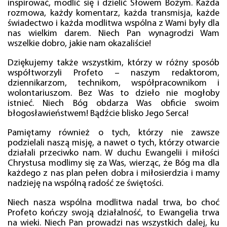
inspirować, modlić się i dzielić Słowem Bożym. Każda
rozmowa, każdy komentarz, każda transmisja, każde
świadectwo i każda modlitwa wspólna z Wami były dla
nas wielkim darem. Niech Pan wynagrodzi Wam
wszelkie dobro, jakie nam okazaliście!
Dziękujemy także wszystkim, którzy w różny sposób
współtworzyli Profeto – naszym redaktorom,
dziennikarzom, technikom, współpracownikom i
wolontariuszom. Bez Was to dzieło nie mogłoby
istnieć. Niech Bóg obdarza Was obficie swoim
błogosławieństwem! Bądźcie blisko Jego Serca!
Pamiętamy również o tych, którzy nie zawsze
podzielali naszą misję, a nawet o tych, którzy otwarcie
działali przeciwko nam. W duchu Ewangelii i miłości
Chrystusa modlimy się za Was, wierząc, że Bóg ma dla
każdego z nas plan pełen dobra i miłosierdzia i mamy
nadzieję na wspólną radość ze świętości.
Niech nasza wspólna modlitwa nadal trwa, bo choć
Profeto kończy swoją działalność, to Ewangelia trwa
na wieki. Niech Pan prowadzi nas wszystkich dalej, ku