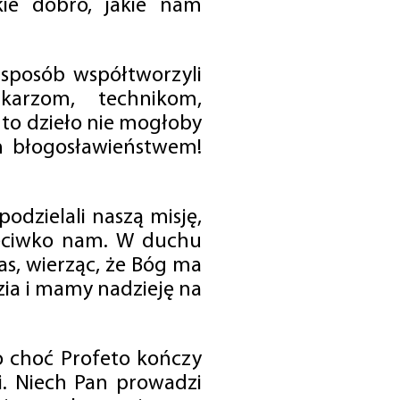
ie dobro, jakie nam
 sposób współtworzyli
karzom, technikom,
to dzieło nie mogłoby
im błogosławieństwem!
odzielali naszą misję,
rzeciwko nam. W duchu
as, wierząc, że Bóg ma
zia i mamy nadzieję na
o choć Profeto kończy
i. Niech Pan prowadzi