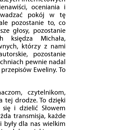
enawiści, oceniania i
rowadzać pokój w tę
 ale pozostanie to, co
sze głosy, pozostanie
h księdza Michała,
nych, którzy z nami
utorskie, pozostanie
chniach pewnie nadal
przepisów Eweliny. To
czom, czytelnikom,
 tej drodze. To dzięki
się i dzielić Słowem
da transmisja, każde
 były dla nas wielkim