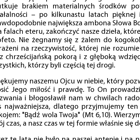
utkuje brakiem materialnych środków po
iałalności – po kilkunastu latach pięknej
awdopodobnie największa ambona Słowa Boż
na falach eteru, zakończyć nasze dzieła, kt
ofeto. Nie żegnamy się z żalem do kogokol
rażeni na rzeczywistość, której nie rozumi
 z chrześcijańską pokorą i z głęboką wdzię
ystkich, którzy byli częścią tej drogi.
iękujemy naszemu Ojcu w niebie, który pozw
osić Jego miłość i prawdę. To On prowadzi
zwania i błogosławił nam w chwilach radośc
s najważniejsza, dlatego przyjmujemy ten
kojem: "Bądź wola Twoja" (Mt 6,10). Wierzy
j czas, a nasz czas w tej formie właśnie się d
zez te lata nie było na naszej antenie i na