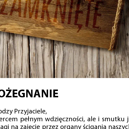
OŻEGNANIE
dzy Przyjaciele,
sercem pełnym wdzięczności, ale i smutku 
agi na zajęcie przez organy ścigania naszy