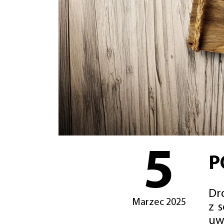
5
P
Dro
Marzec 2025
z 
uw