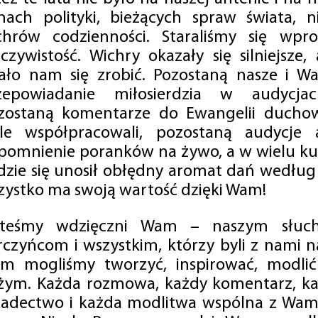
mach polityki, bieżących spraw świata, ni
chrów codzienności. Staraliśmy się wp
eczywistość. Wichry okazały się silniejsze,
ało nam się zrobić. Pozostaną nasze i Wa
zepowiadanie miłosierdzia w audycjac
zostaną komentarze do Ewangelii duchow
ale współpracowali, pozostaną audycje a
pomnienie poranków na żywo, a w wielu ku
dzie się unosił obłędny aromat dań według 
zystko ma swoją wartość dzięki Wam!
steśmy wdzięczni Wam – naszym słucha
rczyńcom i wszystkim, którzy byli z nami na
m mogliśmy tworzyć, inspirować, modlić 
żym. Każda rozmowa, każdy komentarz, każ
iadectwo i każda modlitwa wspólna z Wami