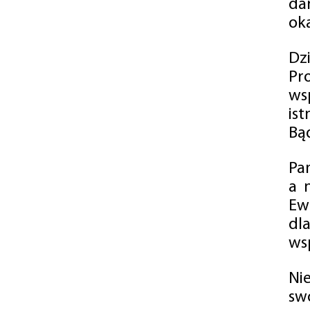
da
oka
Dz
Pr
ws
is
Bąd
Pa
a 
Ew
dl
wsp
Ni
sw