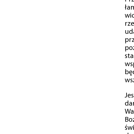
ła
wi
rz
ud
pr
po
st
ws
bę
ws
Je
da
Wa
Bo
św