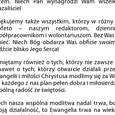
rem. Niech Pan wynagrodzi Wam wszelk
zaliście!
iękujemy także wszystkim, którzy w różny
ofeto – naszym redaktorom, dzienni
półpracownikom i wolontariuszom. Bez Was 
tnieć. Niech Bóg obdarza Was obficie swo
źcie blisko Jego Serca!
miętamy również o tych, którzy nie zawsze p
nawet o tych, którzy otwarcie działali p
angelii i miłości Chrystusa modlimy się za W
a każdego z nas plan pełen dobra i miłosierd
ólną radość ze świętości.
ech nasza wspólna modlitwa nadal trwa, b
oją działalność, to Ewangelia trwa na wiek