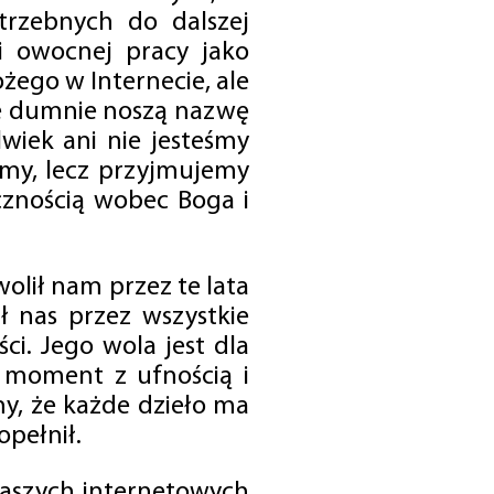
trzebnych do dalszej
 i owocnej pracy jako
ego w Internecie, ale
óre dumnie noszą nazwę
wiek ani nie jesteśmy
emy, lecz przyjmujemy
cznością wobec Boga i
olił nam przez te lata
ł nas przez wszystkie
i. Jego wola jest dla
 moment z ufnością i
my, że każde dzieło ma
opełnił.
 naszych internetowych