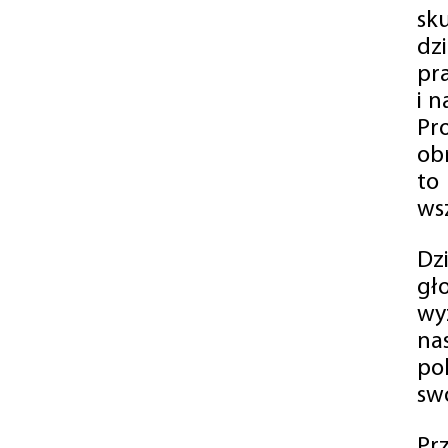
sk
dz
pr
i 
Pr
ob
to
wsz
Dz
gł
wy
na
po
swó
Pr