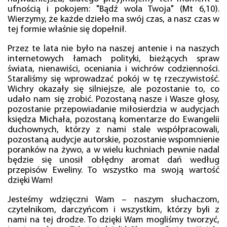
ufnością i pokojem: "Bądź wola Twoja" (Mt 6,10).
Wierzymy, że każde dzieło ma swój czas, a nasz czas w
tej formie właśnie się dopełnił.
Przez te lata nie było na naszej antenie i na naszych
internetowych łamach polityki, bieżących spraw
świata, nienawiści, oceniania i wichrów codzienności.
Staraliśmy się wprowadzać pokój w tę rzeczywistość.
Wichry okazały się silniejsze, ale pozostanie to, co
udało nam się zrobić. Pozostaną nasze i Wasze głosy,
pozostanie przepowiadanie miłosierdzia w audycjach
księdza Michała, pozostaną komentarze do Ewangelii
duchownych, którzy z nami stale współpracowali,
pozostaną audycje autorskie, pozostanie wspomnienie
poranków na żywo, a w wielu kuchniach pewnie nadal
będzie się unosił obłędny aromat dań według
przepisów Eweliny. To wszystko ma swoją wartość
dzięki Wam!
Jesteśmy wdzięczni Wam – naszym słuchaczom,
czytelnikom, darczyńcom i wszystkim, którzy byli z
nami na tej drodze. To dzięki Wam mogliśmy tworzyć,