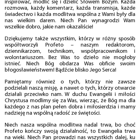
inspirować, modlić się i dzielić Słowem Bożym. Każda
rozmowa, każdy komentarz, każda transmisja, każde
świadectwo i każda modlitwa wspólna z Wami były dla
nas wielkim darem. Niech Pan wynagrodzi Wam
wszelkie dobro, jakie nam okazaliście!
Dziękujemy także wszystkim, którzy w różny sposób
współtworzyli Profeto – naszym redaktorom,
dziennikarzom, technikom, współpracownikom i
wolontariuszom. Bez Was to dzieło nie mogłoby
istnieć. Niech Bóg obdarza Was obficie swoim
błogosławieństwem! Bądźcie blisko Jego Serca!
Pamiętamy również o tych, którzy nie zawsze
podzielali naszą misję, a nawet o tych, którzy otwarcie
działali przeciwko nam. W duchu Ewangelii i miłości
Chrystusa modlimy się za Was, wierząc, że Bóg ma dla
każdego z nas plan pełen dobra i miłosierdzia i mamy
nadzieję na wspólną radość ze świętości.
Niech nasza wspólna modlitwa nadal trwa, bo choć
Profeto kończy swoją działalność, to Ewangelia trwa
na wieki. Niech Pan prowadzi nas wszystkich dalej, ku