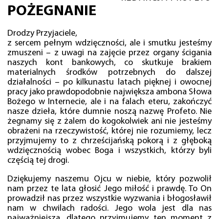
POŻEGNANIE
Drodzy Przyjaciele,
z sercem pełnym wdzięczności, ale i smutku jesteśmy
zmuszeni – z uwagi na zajęcie przez organy ścigania
naszych kont bankowych, co skutkuje brakiem
materialnych środków potrzebnych do dalszej
działalności – po kilkunastu latach pięknej i owocnej
pracy jako prawdopodobnie największa ambona Słowa
Bożego w Internecie, ale i na falach eteru, zakończyć
nasze dzieła, które dumnie noszą nazwę Profeto. Nie
żegnamy się z żalem do kogokolwiek ani nie jesteśmy
obrażeni na rzeczywistość, której nie rozumiemy, lecz
przyjmujemy to z chrześcijańską pokorą i z głęboką
wdzięcznością wobec Boga i wszystkich, którzy byli
częścią tej drogi.
Dziękujemy naszemu Ojcu w niebie, który pozwolił
nam przez te lata głosić Jego miłość i prawdę. To On
prowadził nas przez wszystkie wyzwania i błogosławił
nam w chwilach radości. Jego wola jest dla nas
najważniejsza, dlatego przyjmujemy ten moment z