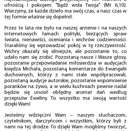
ufnością i pokojem: "Bądź wola Twoja" (Mt 6,10).
Wierzymy, że każde dzieło ma swój czas, a nasz czas w
tej formie właśnie się dopełnił.
Przez te lata nie było na naszej antenie i na naszych
internetowych łamach polityki, bieżących spraw
świata, nienawiści, oceniania i wichrów codzienności.
Staraliśmy się wprowadzać pokój w tę rzeczywistość.
Wichry okazały się silniejsze, ale pozostanie to, co
udało nam się zrobić. Pozostaną nasze i Wasze głosy,
pozostanie przepowiadanie miłosierdzia w audycjach
księdza Michała, pozostaną komentarze do Ewangelii
duchownych, którzy z nami stale współpracowali,
pozostaną audycje autorskie, pozostanie wspomnienie
poranków na żywo, a w wielu kuchniach pewnie nadal
będzie się unosił obłędny aromat dań według
przepisów Eweliny. To wszystko ma swoją wartość
dzięki Wam!
Jesteśmy wdzięczni Wam – naszym słuchaczom,
czytelnikom, darczyńcom i wszystkim, którzy byli z
nami na tej drodze. To dzięki Wam mogliśmy tworzyć,