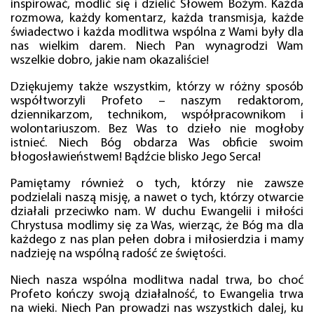
inspirować, modlić się i dzielić Słowem Bożym. Każda
rozmowa, każdy komentarz, każda transmisja, każde
świadectwo i każda modlitwa wspólna z Wami były dla
nas wielkim darem. Niech Pan wynagrodzi Wam
wszelkie dobro, jakie nam okazaliście!
Dziękujemy także wszystkim, którzy w różny sposób
współtworzyli Profeto – naszym redaktorom,
dziennikarzom, technikom, współpracownikom i
wolontariuszom. Bez Was to dzieło nie mogłoby
istnieć. Niech Bóg obdarza Was obficie swoim
błogosławieństwem! Bądźcie blisko Jego Serca!
Pamiętamy również o tych, którzy nie zawsze
podzielali naszą misję, a nawet o tych, którzy otwarcie
działali przeciwko nam. W duchu Ewangelii i miłości
Chrystusa modlimy się za Was, wierząc, że Bóg ma dla
każdego z nas plan pełen dobra i miłosierdzia i mamy
nadzieję na wspólną radość ze świętości.
Niech nasza wspólna modlitwa nadal trwa, bo choć
Profeto kończy swoją działalność, to Ewangelia trwa
na wieki. Niech Pan prowadzi nas wszystkich dalej, ku