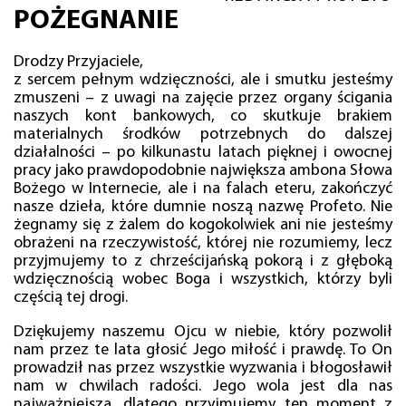
POŻEGNANIE
Drodzy Przyjaciele,
z sercem pełnym wdzięczności, ale i smutku jesteśmy
zmuszeni – z uwagi na zajęcie przez organy ścigania
naszych kont bankowych, co skutkuje brakiem
materialnych środków potrzebnych do dalszej
działalności – po kilkunastu latach pięknej i owocnej
pracy jako prawdopodobnie największa ambona Słowa
Bożego w Internecie, ale i na falach eteru, zakończyć
nasze dzieła, które dumnie noszą nazwę Profeto. Nie
żegnamy się z żalem do kogokolwiek ani nie jesteśmy
obrażeni na rzeczywistość, której nie rozumiemy, lecz
przyjmujemy to z chrześcijańską pokorą i z głęboką
wdzięcznością wobec Boga i wszystkich, którzy byli
częścią tej drogi.
Dziękujemy naszemu Ojcu w niebie, który pozwolił
nam przez te lata głosić Jego miłość i prawdę. To On
prowadził nas przez wszystkie wyzwania i błogosławił
nam w chwilach radości. Jego wola jest dla nas
najważniejsza, dlatego przyjmujemy ten moment z