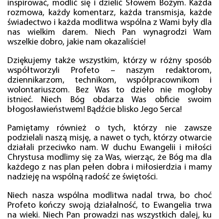
inspirować, modlić się i dzielić Słowem Bożym. Każda
rozmowa, każdy komentarz, każda transmisja, każde
świadectwo i każda modlitwa wspólna z Wami były dla
nas wielkim darem. Niech Pan wynagrodzi Wam
wszelkie dobro, jakie nam okazaliście!
Dziękujemy także wszystkim, którzy w różny sposób
współtworzyli Profeto – naszym redaktorom,
dziennikarzom, technikom, współpracownikom i
wolontariuszom. Bez Was to dzieło nie mogłoby
istnieć. Niech Bóg obdarza Was obficie swoim
błogosławieństwem! Bądźcie blisko Jego Serca!
Pamiętamy również o tych, którzy nie zawsze
podzielali naszą misję, a nawet o tych, którzy otwarcie
działali przeciwko nam. W duchu Ewangelii i miłości
Chrystusa modlimy się za Was, wierząc, że Bóg ma dla
każdego z nas plan pełen dobra i miłosierdzia i mamy
nadzieję na wspólną radość ze świętości.
Niech nasza wspólna modlitwa nadal trwa, bo choć
Profeto kończy swoją działalność, to Ewangelia trwa
na wieki. Niech Pan prowadzi nas wszystkich dalej, ku