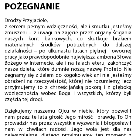
POŻEGNANIE
Drodzy Przyjaciele,
z sercem pełnym wdzięczności, ale i smutku jesteśmy
zmuszeni – z uwagi na zajęcie przez organy ścigania
naszych kont bankowych, co skutkuje brakiem
materialnych środków potrzebnych do dalszej
działalności – po kilkunastu latach pięknej i owocnej
pracy jako prawdopodobnie największa ambona Słowa
Bożego w Internecie, ale i na falach eteru, zakończyć
nasze dzieła, które dumnie noszą nazwę Profeto. Nie
żegnamy się z żalem do kogokolwiek ani nie jesteśmy
obrażeni na rzeczywistość, której nie rozumiemy, lecz
przyjmujemy to z chrześcijańską pokorą i z głęboką
wdzięcznością wobec Boga i wszystkich, którzy byli
częścią tej drogi.
Dziękujemy naszemu Ojcu w niebie, który pozwolił
nam przez te lata głosić Jego miłość i prawdę. To On
prowadził nas przez wszystkie wyzwania i błogosławił
nam w chwilach radości. Jego wola jest dla nas
najważniejsza, dlatego przyjmujemy ten moment z