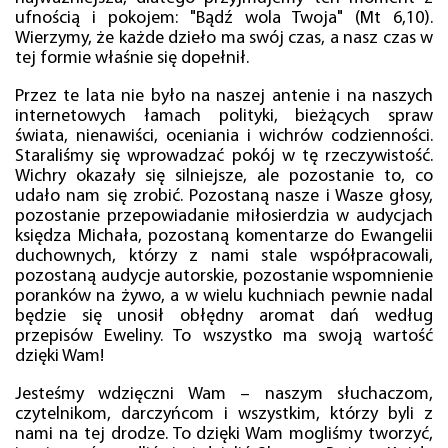
ufnością i pokojem: "Bądź wola Twoja" (Mt 6,10).
Wierzymy, że każde dzieło ma swój czas, a nasz czas w
tej formie właśnie się dopełnił.
Przez te lata nie było na naszej antenie i na naszych
internetowych łamach polityki, bieżących spraw
świata, nienawiści, oceniania i wichrów codzienności.
Staraliśmy się wprowadzać pokój w tę rzeczywistość.
Wichry okazały się silniejsze, ale pozostanie to, co
udało nam się zrobić. Pozostaną nasze i Wasze głosy,
pozostanie przepowiadanie miłosierdzia w audycjach
księdza Michała, pozostaną komentarze do Ewangelii
duchownych, którzy z nami stale współpracowali,
pozostaną audycje autorskie, pozostanie wspomnienie
poranków na żywo, a w wielu kuchniach pewnie nadal
będzie się unosił obłędny aromat dań według
przepisów Eweliny. To wszystko ma swoją wartość
dzięki Wam!
Jesteśmy wdzięczni Wam – naszym słuchaczom,
czytelnikom, darczyńcom i wszystkim, którzy byli z
nami na tej drodze. To dzięki Wam mogliśmy tworzyć,