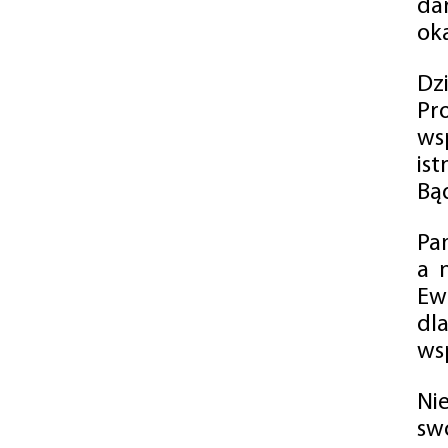
da
oka
Dz
Pr
ws
is
Bąd
Pa
a 
Ew
dl
wsp
Ni
sw