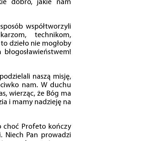
ie dobro, jakie nam
 sposób współtworzyli
karzom, technikom,
to dzieło nie mogłoby
im błogosławieństwem!
odzielali naszą misję,
rzeciwko nam. W duchu
as, wierząc, że Bóg ma
zia i mamy nadzieję na
o choć Profeto kończy
i. Niech Pan prowadzi