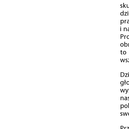
sk
dz
pr
i 
Pr
ob
to
wsz
Dz
gł
wy
na
po
swó
Pr