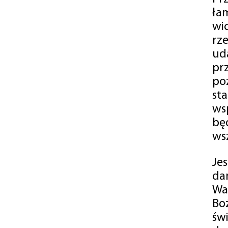
ła
wi
rz
ud
pr
po
st
ws
bę
ws
Je
da
Wa
Bo
św