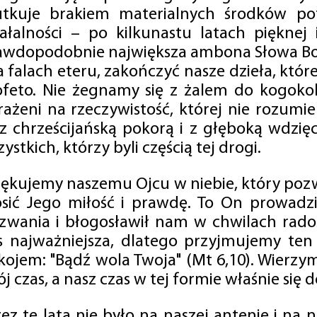
utkuje brakiem materialnych środków po
iałalności – po kilkunastu latach pięknej
awdopodobnie największa ambona Słowa Boż
na falach eteru, zakończyć nasze dzieła, kt
ofeto. Nie żegnamy się z żalem do kogokol
rażeni na rzeczywistość, której nie rozumi
 z chrześcijańską pokorą i z głęboką wdzię
ystkich, którzy byli częścią tej drogi.
iękujemy naszemu Ojcu w niebie, który pozw
osić Jego miłość i prawdę. To On prowadzi
zwania i błogosławił nam w chwilach radośc
s najważniejsza, dlatego przyjmujemy ten
kojem: "Bądź wola Twoja" (Mt 6,10). Wierzy
j czas, a nasz czas w tej formie właśnie się d
zez te lata nie było na naszej antenie i na