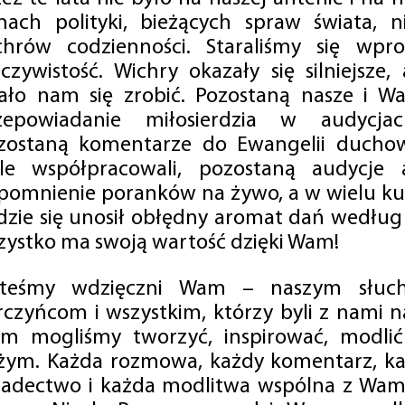
mach polityki, bieżących spraw świata, ni
chrów codzienności. Staraliśmy się wp
eczywistość. Wichry okazały się silniejsze,
ało nam się zrobić. Pozostaną nasze i Wa
zepowiadanie miłosierdzia w audycjac
zostaną komentarze do Ewangelii duchow
ale współpracowali, pozostaną audycje a
pomnienie poranków na żywo, a w wielu ku
dzie się unosił obłędny aromat dań według 
zystko ma swoją wartość dzięki Wam!
steśmy wdzięczni Wam – naszym słucha
rczyńcom i wszystkim, którzy byli z nami na
m mogliśmy tworzyć, inspirować, modlić 
żym. Każda rozmowa, każdy komentarz, każ
iadectwo i każda modlitwa wspólna z Wami