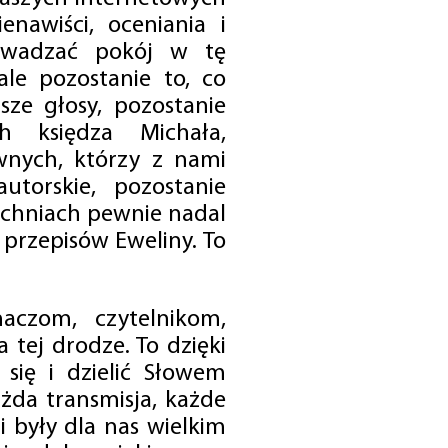
enawiści, oceniania i
rowadzać pokój w tę
 ale pozostanie to, co
sze głosy, pozostanie
h księdza Michała,
nych, którzy z nami
utorskie, pozostanie
chniach pewnie nadal
przepisów Eweliny. To
czom, czytelnikom,
 tej drodze. To dzięki
się i dzielić Słowem
da transmisja, każde
 były dla nas wielkim