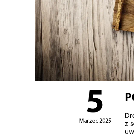
5
P
Dro
Marzec 2025
z 
uw