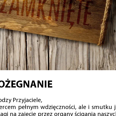
OŻEGNANIE
dzy Przyjaciele,
sercem pełnym wdzięczności, ale i smutku 
agi na zajęcie przez organy ścigania naszy