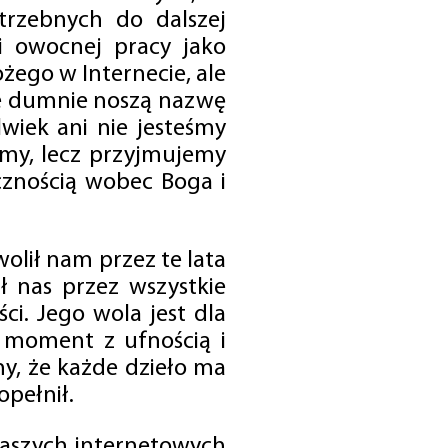
trzebnych do dalszej
 i owocnej pracy jako
ego w Internecie, ale
óre dumnie noszą nazwę
wiek ani nie jesteśmy
emy, lecz przyjmujemy
cznością wobec Boga i
olił nam przez te lata
ł nas przez wszystkie
i. Jego wola jest dla
 moment z ufnością i
my, że każde dzieło ma
opełnił.
 naszych internetowych