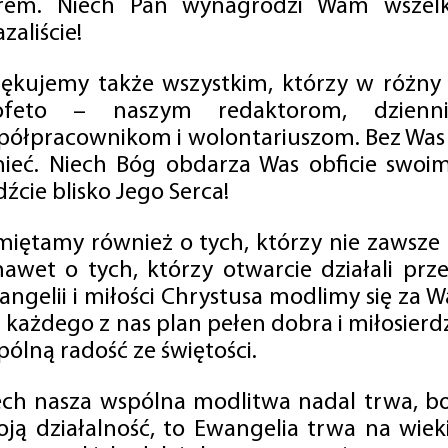
rem. Niech Pan wynagrodzi Wam wszelk
zaliście!
iękujemy także wszystkim, którzy w różny
ofeto – naszym redaktorom, dzienni
półpracownikom i wolontariuszom. Bez Was 
tnieć. Niech Bóg obdarza Was obficie swo
źcie blisko Jego Serca!
miętamy również o tych, którzy nie zawsze p
nawet o tych, którzy otwarcie działali p
angelii i miłości Chrystusa modlimy się za W
a każdego z nas plan pełen dobra i miłosierd
ólną radość ze świętości.
ech nasza wspólna modlitwa nadal trwa, b
oją działalność, to Ewangelia trwa na wiek