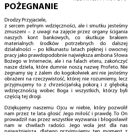
POŻEGNANIE
Drodzy Przyjaciele,
z sercem pełnym wdzięczności, ale i smutku jesteśmy
zmuszeni – z uwagi na zajęcie przez organy ścigania
naszych kont bankowych, co skutkuje brakiem
materialnych środków potrzebnych do dalszej
działalności – po kilkunastu latach pięknej i owocnej
pracy jako prawdopodobnie największa ambona Słowa
Bożego w Internecie, ale i na falach eteru, zakończyć
nasze dzieła, które dumnie noszą nazwę Profeto. Nie
żegnamy się z żalem do kogokolwiek ani nie jesteśmy
obrażeni na rzeczywistość, której nie rozumiemy, lecz
przyjmujemy to z chrześcijańską pokorą i z głęboką
wdzięcznością wobec Boga i wszystkich, którzy byli
częścią tej drogi.
Dziękujemy naszemu Ojcu w niebie, który pozwolił
nam przez te lata głosić Jego miłość i prawdę. To On
prowadził nas przez wszystkie wyzwania i błogosławił
nam w chwilach radości. Jego wola jest dla nas
najważniejsza, dlatego przyjmujemy ten moment z