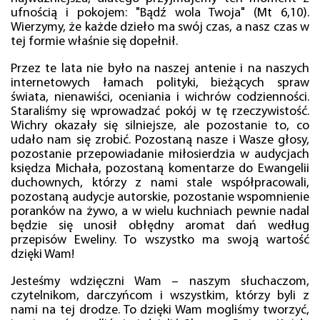
ufnością i pokojem: "Bądź wola Twoja" (Mt 6,10).
Wierzymy, że każde dzieło ma swój czas, a nasz czas w
tej formie właśnie się dopełnił.
Przez te lata nie było na naszej antenie i na naszych
internetowych łamach polityki, bieżących spraw
świata, nienawiści, oceniania i wichrów codzienności.
Staraliśmy się wprowadzać pokój w tę rzeczywistość.
Wichry okazały się silniejsze, ale pozostanie to, co
udało nam się zrobić. Pozostaną nasze i Wasze głosy,
pozostanie przepowiadanie miłosierdzia w audycjach
księdza Michała, pozostaną komentarze do Ewangelii
duchownych, którzy z nami stale współpracowali,
pozostaną audycje autorskie, pozostanie wspomnienie
poranków na żywo, a w wielu kuchniach pewnie nadal
będzie się unosił obłędny aromat dań według
przepisów Eweliny. To wszystko ma swoją wartość
dzięki Wam!
Jesteśmy wdzięczni Wam – naszym słuchaczom,
czytelnikom, darczyńcom i wszystkim, którzy byli z
nami na tej drodze. To dzięki Wam mogliśmy tworzyć,