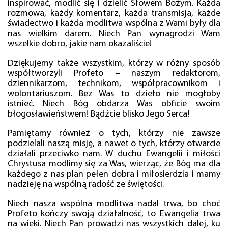
inspirować, modlić się i dzielić Słowem Bożym. Każda
rozmowa, każdy komentarz, każda transmisja, każde
świadectwo i każda modlitwa wspólna z Wami były dla
nas wielkim darem. Niech Pan wynagrodzi Wam
wszelkie dobro, jakie nam okazaliście!
Dziękujemy także wszystkim, którzy w różny sposób
współtworzyli Profeto – naszym redaktorom,
dziennikarzom, technikom, współpracownikom i
wolontariuszom. Bez Was to dzieło nie mogłoby
istnieć. Niech Bóg obdarza Was obficie swoim
błogosławieństwem! Bądźcie blisko Jego Serca!
Pamiętamy również o tych, którzy nie zawsze
podzielali naszą misję, a nawet o tych, którzy otwarcie
działali przeciwko nam. W duchu Ewangelii i miłości
Chrystusa modlimy się za Was, wierząc, że Bóg ma dla
każdego z nas plan pełen dobra i miłosierdzia i mamy
nadzieję na wspólną radość ze świętości.
Niech nasza wspólna modlitwa nadal trwa, bo choć
Profeto kończy swoją działalność, to Ewangelia trwa
na wieki. Niech Pan prowadzi nas wszystkich dalej, ku