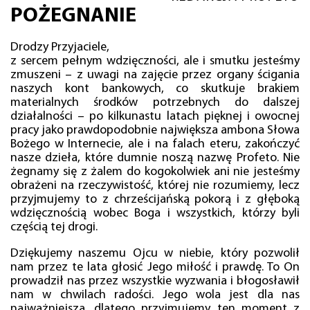
POŻEGNANIE
Drodzy Przyjaciele,
z sercem pełnym wdzięczności, ale i smutku jesteśmy
zmuszeni – z uwagi na zajęcie przez organy ścigania
naszych kont bankowych, co skutkuje brakiem
materialnych środków potrzebnych do dalszej
działalności – po kilkunastu latach pięknej i owocnej
pracy jako prawdopodobnie największa ambona Słowa
Bożego w Internecie, ale i na falach eteru, zakończyć
nasze dzieła, które dumnie noszą nazwę Profeto. Nie
żegnamy się z żalem do kogokolwiek ani nie jesteśmy
obrażeni na rzeczywistość, której nie rozumiemy, lecz
przyjmujemy to z chrześcijańską pokorą i z głęboką
wdzięcznością wobec Boga i wszystkich, którzy byli
częścią tej drogi.
Dziękujemy naszemu Ojcu w niebie, który pozwolił
nam przez te lata głosić Jego miłość i prawdę. To On
prowadził nas przez wszystkie wyzwania i błogosławił
nam w chwilach radości. Jego wola jest dla nas
najważniejsza, dlatego przyjmujemy ten moment z