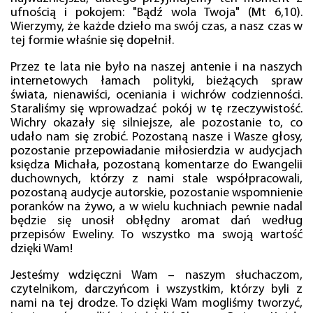
ufnością i pokojem: "Bądź wola Twoja" (Mt 6,10).
Wierzymy, że każde dzieło ma swój czas, a nasz czas w
tej formie właśnie się dopełnił.
Przez te lata nie było na naszej antenie i na naszych
internetowych łamach polityki, bieżących spraw
świata, nienawiści, oceniania i wichrów codzienności.
Staraliśmy się wprowadzać pokój w tę rzeczywistość.
Wichry okazały się silniejsze, ale pozostanie to, co
udało nam się zrobić. Pozostaną nasze i Wasze głosy,
pozostanie przepowiadanie miłosierdzia w audycjach
księdza Michała, pozostaną komentarze do Ewangelii
duchownych, którzy z nami stale współpracowali,
pozostaną audycje autorskie, pozostanie wspomnienie
poranków na żywo, a w wielu kuchniach pewnie nadal
będzie się unosił obłędny aromat dań według
przepisów Eweliny. To wszystko ma swoją wartość
dzięki Wam!
Jesteśmy wdzięczni Wam – naszym słuchaczom,
czytelnikom, darczyńcom i wszystkim, którzy byli z
nami na tej drodze. To dzięki Wam mogliśmy tworzyć,