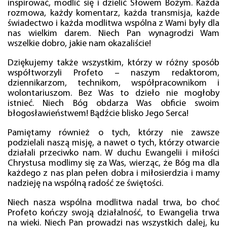
inspirować, modlić się i dzielić Słowem Bożym. Każda
rozmowa, każdy komentarz, każda transmisja, każde
świadectwo i każda modlitwa wspólna z Wami były dla
nas wielkim darem. Niech Pan wynagrodzi Wam
wszelkie dobro, jakie nam okazaliście!
Dziękujemy także wszystkim, którzy w różny sposób
współtworzyli Profeto – naszym redaktorom,
dziennikarzom, technikom, współpracownikom i
wolontariuszom. Bez Was to dzieło nie mogłoby
istnieć. Niech Bóg obdarza Was obficie swoim
błogosławieństwem! Bądźcie blisko Jego Serca!
Pamiętamy również o tych, którzy nie zawsze
podzielali naszą misję, a nawet o tych, którzy otwarcie
działali przeciwko nam. W duchu Ewangelii i miłości
Chrystusa modlimy się za Was, wierząc, że Bóg ma dla
każdego z nas plan pełen dobra i miłosierdzia i mamy
nadzieję na wspólną radość ze świętości.
Niech nasza wspólna modlitwa nadal trwa, bo choć
Profeto kończy swoją działalność, to Ewangelia trwa
na wieki. Niech Pan prowadzi nas wszystkich dalej, ku