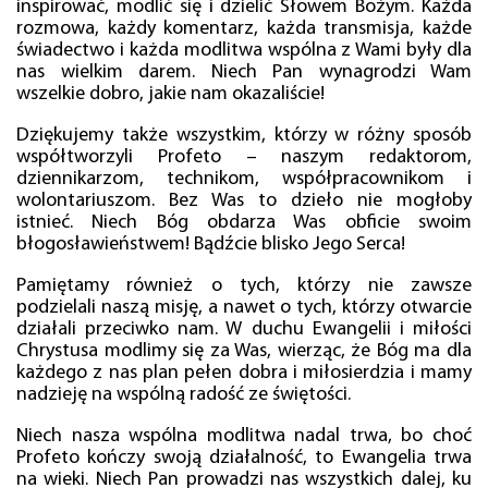
inspirować, modlić się i dzielić Słowem Bożym. Każda
rozmowa, każdy komentarz, każda transmisja, każde
świadectwo i każda modlitwa wspólna z Wami były dla
nas wielkim darem. Niech Pan wynagrodzi Wam
wszelkie dobro, jakie nam okazaliście!
Dziękujemy także wszystkim, którzy w różny sposób
współtworzyli Profeto – naszym redaktorom,
dziennikarzom, technikom, współpracownikom i
wolontariuszom. Bez Was to dzieło nie mogłoby
istnieć. Niech Bóg obdarza Was obficie swoim
błogosławieństwem! Bądźcie blisko Jego Serca!
Pamiętamy również o tych, którzy nie zawsze
podzielali naszą misję, a nawet o tych, którzy otwarcie
działali przeciwko nam. W duchu Ewangelii i miłości
Chrystusa modlimy się za Was, wierząc, że Bóg ma dla
każdego z nas plan pełen dobra i miłosierdzia i mamy
nadzieję na wspólną radość ze świętości.
Niech nasza wspólna modlitwa nadal trwa, bo choć
Profeto kończy swoją działalność, to Ewangelia trwa
na wieki. Niech Pan prowadzi nas wszystkich dalej, ku