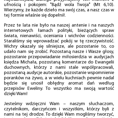
ufnością i pokojem: "Bądź wola Twoja" (Mt 6,10).
Wierzymy, że każde dzieło ma swój czas, a nasz czas w
tej formie właśnie się dopełnił.
Przez te lata nie było na naszej antenie i na naszych
internetowych łamach polityki, bieżących spraw
świata, nienawiści, oceniania i wichrów codzienności.
Staraliśmy się wprowadzać pokój w tę rzeczywistość.
Wichry okazały się silniejsze, ale pozostanie to, co
udało nam się zrobić. Pozostaną nasze i Wasze głosy,
pozostanie przepowiadanie miłosierdzia w audycjach
księdza Michała, pozostaną komentarze do Ewangelii
duchownych, którzy z nami stale współpracowali,
pozostaną audycje autorskie, pozostanie wspomnienie
poranków na żywo, a w wielu kuchniach pewnie nadal
będzie się unosił obłędny aromat dań według
przepisów Eweliny. To wszystko ma swoją wartość
dzięki Wam!
Jesteśmy wdzięczni Wam – naszym słuchaczom,
czytelnikom, darczyńcom i wszystkim, którzy byli z
nami na tej drodze. To dzięki Wam mogliśmy tworzyć,