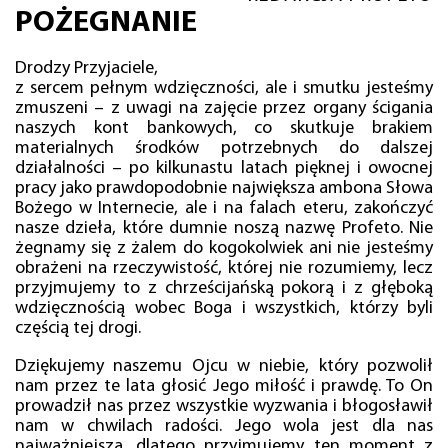
POŻEGNANIE
Drodzy Przyjaciele,
z sercem pełnym wdzięczności, ale i smutku jesteśmy
zmuszeni – z uwagi na zajęcie przez organy ścigania
naszych kont bankowych, co skutkuje brakiem
materialnych środków potrzebnych do dalszej
działalności – po kilkunastu latach pięknej i owocnej
pracy jako prawdopodobnie największa ambona Słowa
Bożego w Internecie, ale i na falach eteru, zakończyć
nasze dzieła, które dumnie noszą nazwę Profeto. Nie
żegnamy się z żalem do kogokolwiek ani nie jesteśmy
obrażeni na rzeczywistość, której nie rozumiemy, lecz
przyjmujemy to z chrześcijańską pokorą i z głęboką
wdzięcznością wobec Boga i wszystkich, którzy byli
częścią tej drogi.
Dziękujemy naszemu Ojcu w niebie, który pozwolił
nam przez te lata głosić Jego miłość i prawdę. To On
prowadził nas przez wszystkie wyzwania i błogosławił
nam w chwilach radości. Jego wola jest dla nas
najważniejsza, dlatego przyjmujemy ten moment z