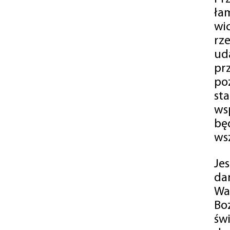
ła
wi
rz
ud
pr
po
st
ws
bę
ws
Je
da
Wa
Bo
św