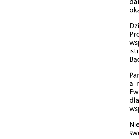
da
oka
Dz
Pr
ws
is
Bąd
Pa
a 
Ew
dl
wsp
Ni
sw