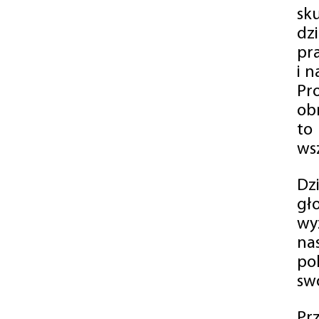
sk
dz
pr
i 
Pr
ob
to
wsz
Dz
gł
wy
na
po
swó
Pr