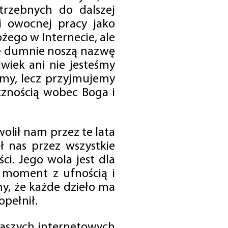
trzebnych do dalszej
 i owocnej pracy jako
ego w Internecie, ale
óre dumnie noszą nazwę
wiek ani nie jesteśmy
emy, lecz przyjmujemy
cznością wobec Boga i
olił nam przez te lata
ł nas przez wszystkie
i. Jego wola jest dla
 moment z ufnością i
my, że każde dzieło ma
opełnił.
 naszych internetowych