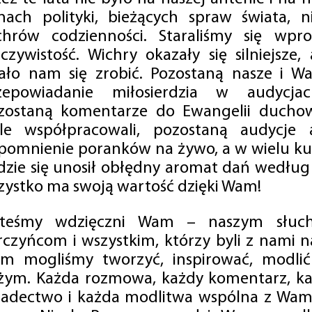
mach polityki, bieżących spraw świata, ni
chrów codzienności. Staraliśmy się wp
eczywistość. Wichry okazały się silniejsze,
ało nam się zrobić. Pozostaną nasze i Wa
zepowiadanie miłosierdzia w audycjac
zostaną komentarze do Ewangelii duchow
ale współpracowali, pozostaną audycje a
pomnienie poranków na żywo, a w wielu ku
dzie się unosił obłędny aromat dań według 
zystko ma swoją wartość dzięki Wam!
steśmy wdzięczni Wam – naszym słucha
rczyńcom i wszystkim, którzy byli z nami na
m mogliśmy tworzyć, inspirować, modlić 
żym. Każda rozmowa, każdy komentarz, każ
iadectwo i każda modlitwa wspólna z Wami