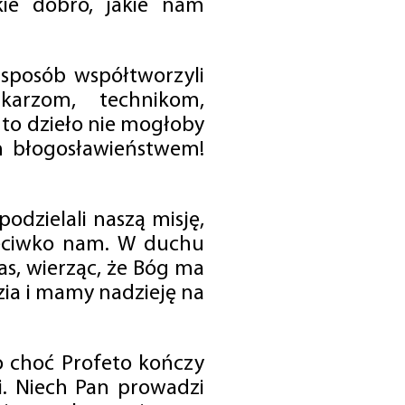
ie dobro, jakie nam
 sposób współtworzyli
karzom, technikom,
to dzieło nie mogłoby
im błogosławieństwem!
odzielali naszą misję,
rzeciwko nam. W duchu
as, wierząc, że Bóg ma
zia i mamy nadzieję na
o choć Profeto kończy
i. Niech Pan prowadzi