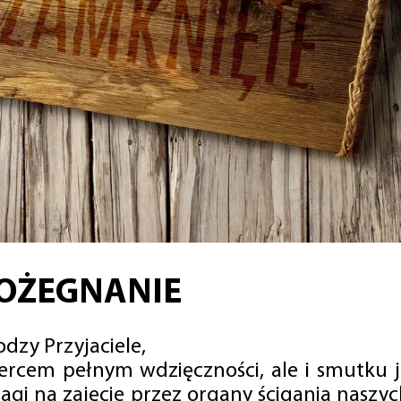
OŻEGNANIE
dzy Przyjaciele,
sercem pełnym wdzięczności, ale i smutku 
agi na zajęcie przez organy ścigania naszy