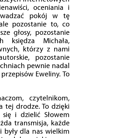
enawiści, oceniania i
rowadzać pokój w tę
 ale pozostanie to, co
sze głosy, pozostanie
h księdza Michała,
nych, którzy z nami
utorskie, pozostanie
chniach pewnie nadal
przepisów Eweliny. To
czom, czytelnikom,
 tej drodze. To dzięki
się i dzielić Słowem
da transmisja, każde
 były dla nas wielkim