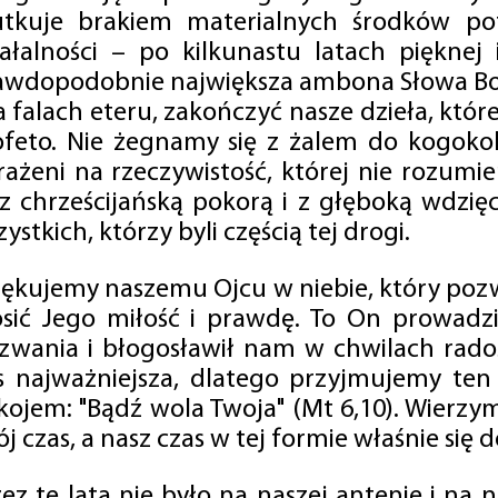
utkuje brakiem materialnych środków po
iałalności – po kilkunastu latach pięknej
awdopodobnie największa ambona Słowa Boż
na falach eteru, zakończyć nasze dzieła, kt
ofeto. Nie żegnamy się z żalem do kogokol
rażeni na rzeczywistość, której nie rozumi
 z chrześcijańską pokorą i z głęboką wdzię
ystkich, którzy byli częścią tej drogi.
iękujemy naszemu Ojcu w niebie, który pozw
osić Jego miłość i prawdę. To On prowadzi
zwania i błogosławił nam w chwilach radośc
s najważniejsza, dlatego przyjmujemy ten
kojem: "Bądź wola Twoja" (Mt 6,10). Wierzy
j czas, a nasz czas w tej formie właśnie się d
zez te lata nie było na naszej antenie i na