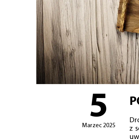
5
P
Dro
Marzec 2025
z 
uw