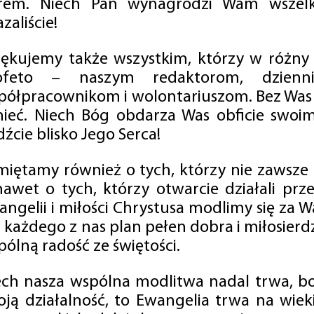
rem. Niech Pan wynagrodzi Wam wszelk
zaliście!
iękujemy także wszystkim, którzy w różny
ofeto – naszym redaktorom, dzienni
półpracownikom i wolontariuszom. Bez Was 
tnieć. Niech Bóg obdarza Was obficie swo
źcie blisko Jego Serca!
miętamy również o tych, którzy nie zawsze p
nawet o tych, którzy otwarcie działali p
angelii i miłości Chrystusa modlimy się za W
a każdego z nas plan pełen dobra i miłosierd
ólną radość ze świętości.
ech nasza wspólna modlitwa nadal trwa, b
oją działalność, to Ewangelia trwa na wiek