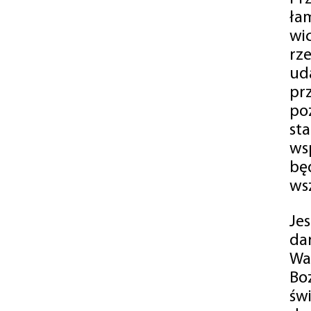
ła
wi
rz
ud
pr
po
st
ws
bę
ws
Je
da
Wa
Bo
św