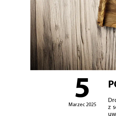
5
P
Dro
Marzec 2025
z 
uw