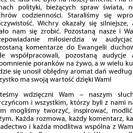
mach polityki, bieżących spraw świata, ni
chrów codzienności. Staraliśmy się wp
eczywistość. Wichry okazały się silniejsze,
ało nam się zrobić. Pozostaną nasze i Wa
zepowiadanie miłosierdzia w audycjac
zostaną komentarze do Ewangelii duchow
ale współpracowali, pozostaną audycje a
pomnienie poranków na żywo, a w wielu ku
dzie się unosił obłędny aromat dań według 
zystko ma swoją wartość dzięki Wam!
steśmy wdzięczni Wam – naszym słucha
rczyńcom i wszystkim, którzy byli z nami na
m mogliśmy tworzyć, inspirować, modlić 
żym. Każda rozmowa, każdy komentarz, każ
iadectwo i każda modlitwa wspólna z Wami