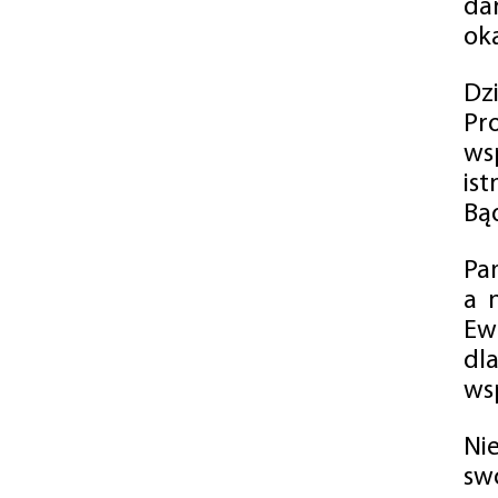
da
oka
Dz
Pr
ws
is
Bąd
Pa
a 
Ew
dl
wsp
Ni
sw