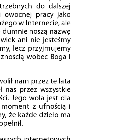
trzebnych do dalszej
 i owocnej pracy jako
ego w Internecie, ale
óre dumnie noszą nazwę
wiek ani nie jesteśmy
emy, lecz przyjmujemy
cznością wobec Boga i
olił nam przez te lata
ł nas przez wszystkie
i. Jego wola jest dla
 moment z ufnością i
my, że każde dzieło ma
opełnił.
 naszych internetowych