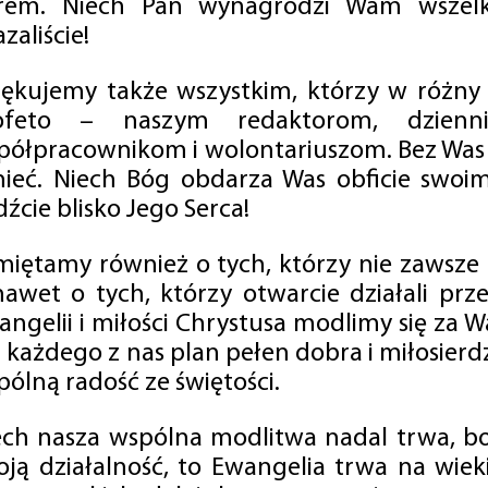
rem. Niech Pan wynagrodzi Wam wszelk
zaliście!
iękujemy także wszystkim, którzy w różny
ofeto – naszym redaktorom, dzienni
półpracownikom i wolontariuszom. Bez Was 
tnieć. Niech Bóg obdarza Was obficie swo
źcie blisko Jego Serca!
miętamy również o tych, którzy nie zawsze p
nawet o tych, którzy otwarcie działali p
angelii i miłości Chrystusa modlimy się za W
a każdego z nas plan pełen dobra i miłosierd
ólną radość ze świętości.
ech nasza wspólna modlitwa nadal trwa, b
oją działalność, to Ewangelia trwa na wiek