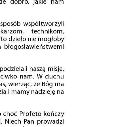
ie dobro, jakie nam
 sposób współtworzyli
karzom, technikom,
to dzieło nie mogłoby
im błogosławieństwem!
odzielali naszą misję,
rzeciwko nam. W duchu
as, wierząc, że Bóg ma
zia i mamy nadzieję na
o choć Profeto kończy
i. Niech Pan prowadzi