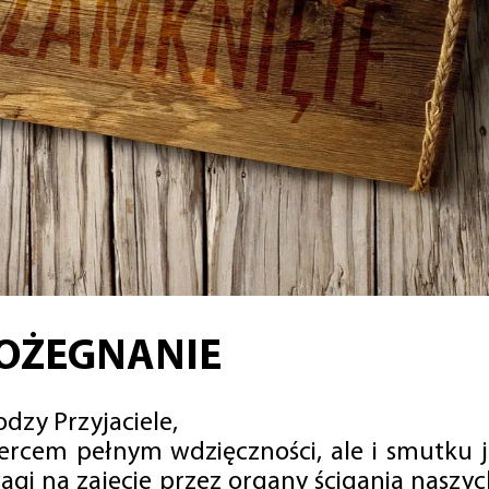
OŻEGNANIE
dzy Przyjaciele,
sercem pełnym wdzięczności, ale i smutku 
agi na zajęcie przez organy ścigania naszy