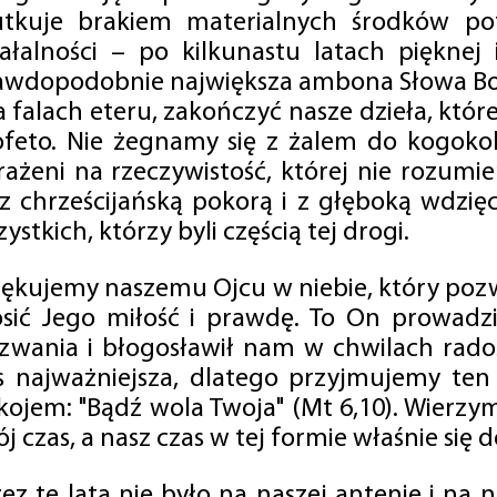
utkuje brakiem materialnych środków po
iałalności – po kilkunastu latach pięknej
awdopodobnie największa ambona Słowa Boż
na falach eteru, zakończyć nasze dzieła, kt
ofeto. Nie żegnamy się z żalem do kogokol
rażeni na rzeczywistość, której nie rozumi
 z chrześcijańską pokorą i z głęboką wdzię
ystkich, którzy byli częścią tej drogi.
iękujemy naszemu Ojcu w niebie, który pozw
osić Jego miłość i prawdę. To On prowadzi
zwania i błogosławił nam w chwilach radośc
s najważniejsza, dlatego przyjmujemy ten
kojem: "Bądź wola Twoja" (Mt 6,10). Wierzy
j czas, a nasz czas w tej formie właśnie się d
zez te lata nie było na naszej antenie i na