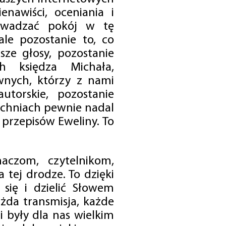
enawiści, oceniania i
rowadzać pokój w tę
 ale pozostanie to, co
sze głosy, pozostanie
h księdza Michała,
nych, którzy z nami
utorskie, pozostanie
chniach pewnie nadal
przepisów Eweliny. To
czom, czytelnikom,
 tej drodze. To dzięki
się i dzielić Słowem
da transmisja, każde
 były dla nas wielkim