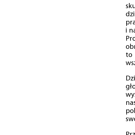
sk
dz
pr
i 
Pr
ob
to
wsz
Dz
gł
wy
na
po
swó
Pr