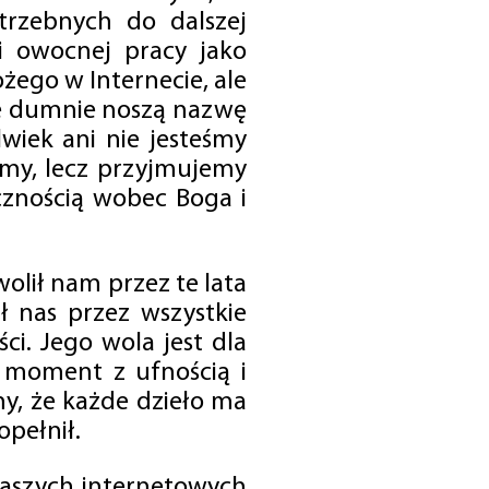
trzebnych do dalszej
 i owocnej pracy jako
ego w Internecie, ale
óre dumnie noszą nazwę
wiek ani nie jesteśmy
emy, lecz przyjmujemy
cznością wobec Boga i
olił nam przez te lata
ł nas przez wszystkie
i. Jego wola jest dla
 moment z ufnością i
my, że każde dzieło ma
opełnił.
 naszych internetowych