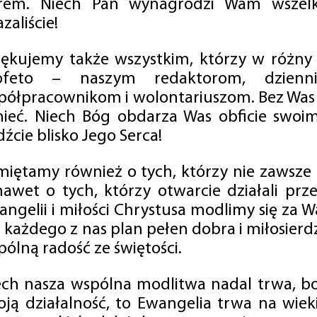
rem. Niech Pan wynagrodzi Wam wszelk
zaliście!
iękujemy także wszystkim, którzy w różny
ofeto – naszym redaktorom, dzienni
półpracownikom i wolontariuszom. Bez Was 
tnieć. Niech Bóg obdarza Was obficie swo
źcie blisko Jego Serca!
miętamy również o tych, którzy nie zawsze p
nawet o tych, którzy otwarcie działali p
angelii i miłości Chrystusa modlimy się za W
a każdego z nas plan pełen dobra i miłosierd
ólną radość ze świętości.
ech nasza wspólna modlitwa nadal trwa, b
oją działalność, to Ewangelia trwa na wiek