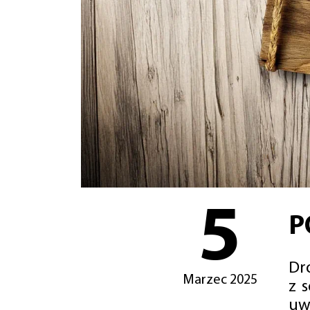
5
P
Dro
Marzec 2025
z 
uw