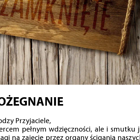
OŻEGNANIE
dzy Przyjaciele,
sercem pełnym wdzięczności, ale i smutku 
agi na zajęcie przez organy ścigania naszy