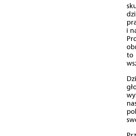
sk
dz
pr
i 
Pr
ob
to
wsz
Dz
gł
wy
na
po
swó
Pr