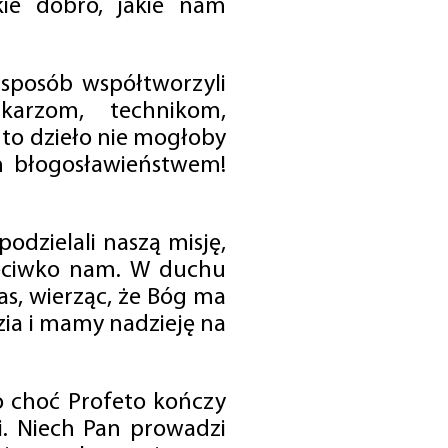
ie dobro, jakie nam
 sposób współtworzyli
karzom, technikom,
to dzieło nie mogłoby
im błogosławieństwem!
odzielali naszą misję,
rzeciwko nam. W duchu
as, wierząc, że Bóg ma
zia i mamy nadzieję na
o choć Profeto kończy
i. Niech Pan prowadzi