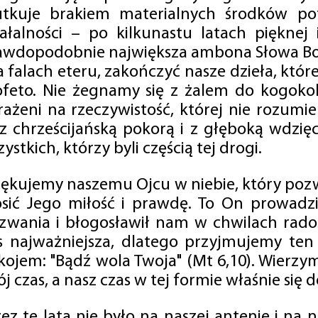
utkuje brakiem materialnych środków po
iałalności – po kilkunastu latach pięknej
awdopodobnie największa ambona Słowa Boż
na falach eteru, zakończyć nasze dzieła, kt
ofeto. Nie żegnamy się z żalem do kogokol
rażeni na rzeczywistość, której nie rozumi
 z chrześcijańską pokorą i z głęboką wdzię
ystkich, którzy byli częścią tej drogi.
iękujemy naszemu Ojcu w niebie, który pozw
osić Jego miłość i prawdę. To On prowadzi
zwania i błogosławił nam w chwilach radośc
s najważniejsza, dlatego przyjmujemy ten
kojem: "Bądź wola Twoja" (Mt 6,10). Wierzy
j czas, a nasz czas w tej formie właśnie się d
zez te lata nie było na naszej antenie i na