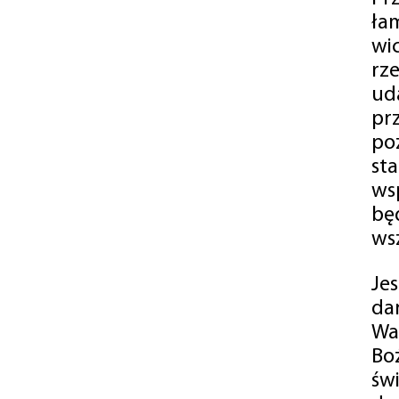
ła
wi
rz
ud
pr
po
st
ws
bę
ws
Je
da
Wa
Bo
św