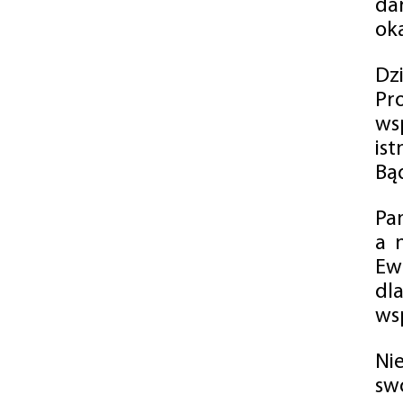
da
oka
Dz
Pr
ws
is
Bąd
Pa
a 
Ew
dl
wsp
Ni
sw