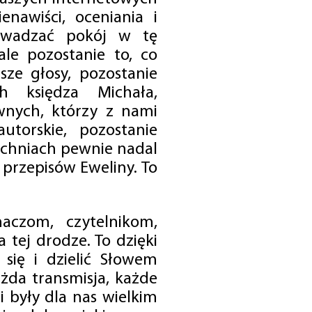
enawiści, oceniania i
rowadzać pokój w tę
 ale pozostanie to, co
sze głosy, pozostanie
h księdza Michała,
nych, którzy z nami
utorskie, pozostanie
chniach pewnie nadal
przepisów Eweliny. To
czom, czytelnikom,
 tej drodze. To dzięki
się i dzielić Słowem
da transmisja, każde
 były dla nas wielkim