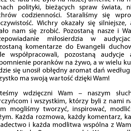
mach polityki, bieżących spraw świata, ni
chrów codzienności. Staraliśmy się wp
eczywistość. Wichry okazały się silniejsze,
ało nam się zrobić. Pozostaną nasze i Wa
zepowiadanie miłosierdzia w audycjac
zostaną komentarze do Ewangelii duchow
ale współpracowali, pozostaną audycje a
pomnienie poranków na żywo, a w wielu ku
dzie się unosił obłędny aromat dań według 
zystko ma swoją wartość dzięki Wam!
steśmy wdzięczni Wam – naszym słucha
rczyńcom i wszystkim, którzy byli z nami na
m mogliśmy tworzyć, inspirować, modlić 
żym. Każda rozmowa, każdy komentarz, każ
iadectwo i każda modlitwa wspólna z Wami