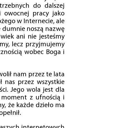
trzebnych do dalszej
 i owocnej pracy jako
ego w Internecie, ale
óre dumnie noszą nazwę
wiek ani nie jesteśmy
emy, lecz przyjmujemy
cznością wobec Boga i
olił nam przez te lata
ł nas przez wszystkie
i. Jego wola jest dla
 moment z ufnością i
my, że każde dzieło ma
opełnił.
 naszych internetowych