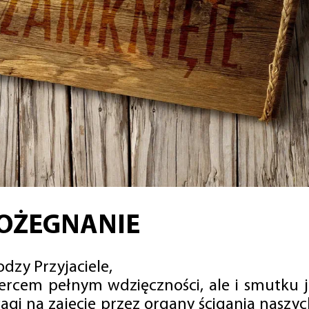
OŻEGNANIE
dzy Przyjaciele,
sercem pełnym wdzięczności, ale i smutku 
agi na zajęcie przez organy ścigania naszy