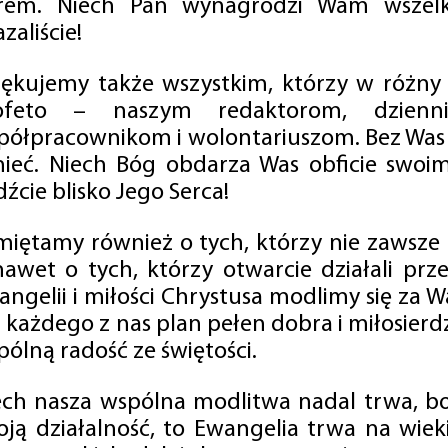
rem. Niech Pan wynagrodzi Wam wszelk
zaliście!
iękujemy także wszystkim, którzy w różny
ofeto – naszym redaktorom, dzienni
półpracownikom i wolontariuszom. Bez Was 
tnieć. Niech Bóg obdarza Was obficie swo
źcie blisko Jego Serca!
miętamy również o tych, którzy nie zawsze p
nawet o tych, którzy otwarcie działali p
angelii i miłości Chrystusa modlimy się za W
a każdego z nas plan pełen dobra i miłosierd
ólną radość ze świętości.
ech nasza wspólna modlitwa nadal trwa, b
oją działalność, to Ewangelia trwa na wiek