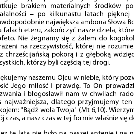
utkuje brakiem materialnych środków po
iałalności – po kilkunastu latach pięknej
awdopodobnie największa ambona Słowa Boż
na falach eteru, zakończyć nasze dzieła, kt
ofeto. Nie żegnamy się z żalem do kogokol
rażeni na rzeczywistość, której nie rozumi
 z chrześcijańską pokorą i z głęboką wdzię
ystkich, którzy byli częścią tej drogi.
iękujemy naszemu Ojcu w niebie, który pozw
osić Jego miłość i prawdę. To On prowadzi
zwania i błogosławił nam w chwilach radośc
s najważniejsza, dlatego przyjmujemy ten
kojem: "Bądź wola Twoja" (Mt 6,10). Wierzy
j czas, a nasz czas w tej formie właśnie się d
zez te lata nie było na naszej antenie i na