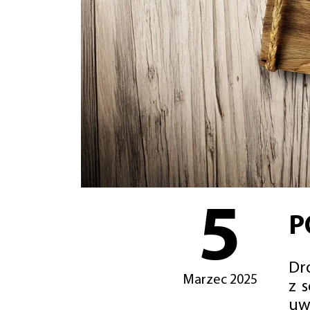
5
P
Dro
Marzec 2025
z 
uw