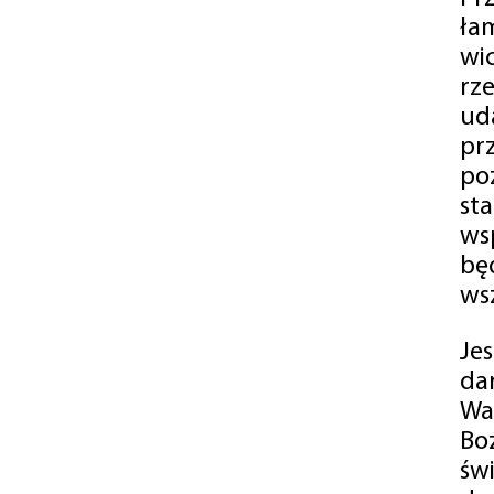
ła
wi
rz
ud
pr
po
st
ws
bę
ws
Je
da
Wa
Bo
św