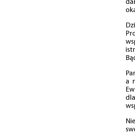
da
oka
Dz
Pr
ws
is
Bąd
Pa
a 
Ew
dl
wsp
Ni
sw