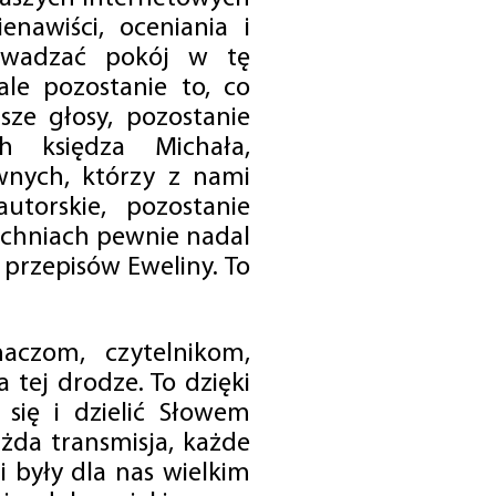
enawiści, oceniania i
rowadzać pokój w tę
 ale pozostanie to, co
sze głosy, pozostanie
h księdza Michała,
nych, którzy z nami
utorskie, pozostanie
chniach pewnie nadal
przepisów Eweliny. To
czom, czytelnikom,
 tej drodze. To dzięki
się i dzielić Słowem
da transmisja, każde
 były dla nas wielkim