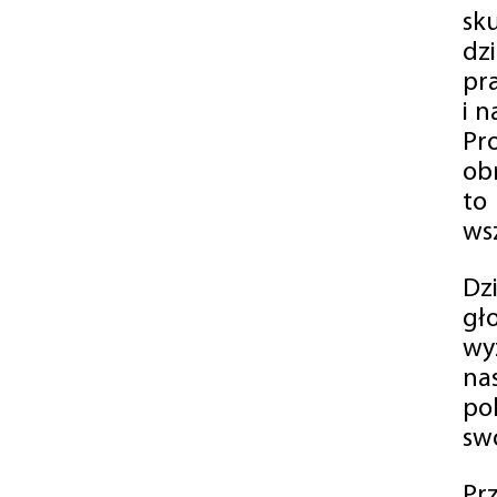
sk
dz
pr
i 
Pr
ob
to
wsz
Dz
gł
wy
na
po
swó
Pr