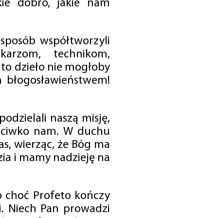
ie dobro, jakie nam
 sposób współtworzyli
karzom, technikom,
to dzieło nie mogłoby
im błogosławieństwem!
odzielali naszą misję,
rzeciwko nam. W duchu
as, wierząc, że Bóg ma
zia i mamy nadzieję na
o choć Profeto kończy
i. Niech Pan prowadzi