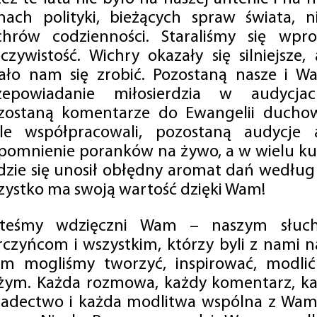
mach polityki, bieżących spraw świata, ni
chrów codzienności. Staraliśmy się wp
eczywistość. Wichry okazały się silniejsze,
ało nam się zrobić. Pozostaną nasze i Wa
zepowiadanie miłosierdzia w audycjac
zostaną komentarze do Ewangelii duchow
ale współpracowali, pozostaną audycje a
pomnienie poranków na żywo, a w wielu ku
dzie się unosił obłędny aromat dań według 
zystko ma swoją wartość dzięki Wam!
steśmy wdzięczni Wam – naszym słucha
rczyńcom i wszystkim, którzy byli z nami na
m mogliśmy tworzyć, inspirować, modlić 
żym. Każda rozmowa, każdy komentarz, każ
iadectwo i każda modlitwa wspólna z Wami