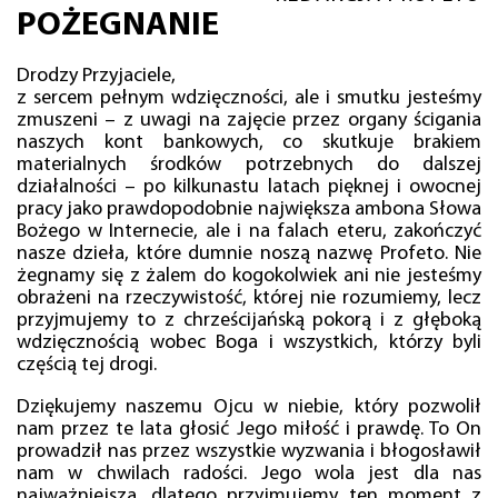
POŻEGNANIE
Drodzy Przyjaciele,
z sercem pełnym wdzięczności, ale i smutku jesteśmy
zmuszeni – z uwagi na zajęcie przez organy ścigania
naszych kont bankowych, co skutkuje brakiem
materialnych środków potrzebnych do dalszej
działalności – po kilkunastu latach pięknej i owocnej
pracy jako prawdopodobnie największa ambona Słowa
Bożego w Internecie, ale i na falach eteru, zakończyć
nasze dzieła, które dumnie noszą nazwę Profeto. Nie
żegnamy się z żalem do kogokolwiek ani nie jesteśmy
obrażeni na rzeczywistość, której nie rozumiemy, lecz
przyjmujemy to z chrześcijańską pokorą i z głęboką
wdzięcznością wobec Boga i wszystkich, którzy byli
częścią tej drogi.
Dziękujemy naszemu Ojcu w niebie, który pozwolił
nam przez te lata głosić Jego miłość i prawdę. To On
prowadził nas przez wszystkie wyzwania i błogosławił
nam w chwilach radości. Jego wola jest dla nas
najważniejsza, dlatego przyjmujemy ten moment z