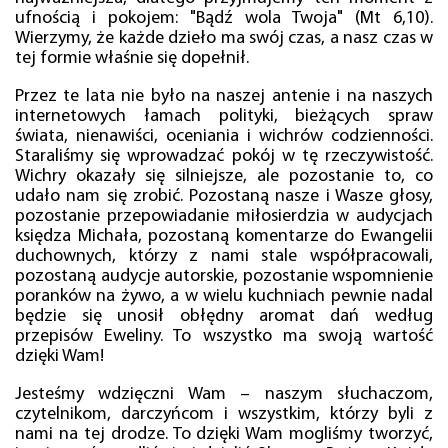
ufnością i pokojem: "Bądź wola Twoja" (Mt 6,10).
Wierzymy, że każde dzieło ma swój czas, a nasz czas w
tej formie właśnie się dopełnił.
Przez te lata nie było na naszej antenie i na naszych
internetowych łamach polityki, bieżących spraw
świata, nienawiści, oceniania i wichrów codzienności.
Staraliśmy się wprowadzać pokój w tę rzeczywistość.
Wichry okazały się silniejsze, ale pozostanie to, co
udało nam się zrobić. Pozostaną nasze i Wasze głosy,
pozostanie przepowiadanie miłosierdzia w audycjach
księdza Michała, pozostaną komentarze do Ewangelii
duchownych, którzy z nami stale współpracowali,
pozostaną audycje autorskie, pozostanie wspomnienie
poranków na żywo, a w wielu kuchniach pewnie nadal
będzie się unosił obłędny aromat dań według
przepisów Eweliny. To wszystko ma swoją wartość
dzięki Wam!
Jesteśmy wdzięczni Wam – naszym słuchaczom,
czytelnikom, darczyńcom i wszystkim, którzy byli z
nami na tej drodze. To dzięki Wam mogliśmy tworzyć,