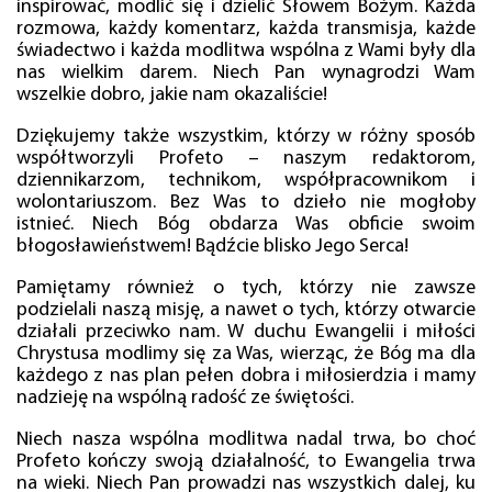
inspirować, modlić się i dzielić Słowem Bożym. Każda
rozmowa, każdy komentarz, każda transmisja, każde
świadectwo i każda modlitwa wspólna z Wami były dla
nas wielkim darem. Niech Pan wynagrodzi Wam
wszelkie dobro, jakie nam okazaliście!
Dziękujemy także wszystkim, którzy w różny sposób
współtworzyli Profeto – naszym redaktorom,
dziennikarzom, technikom, współpracownikom i
wolontariuszom. Bez Was to dzieło nie mogłoby
istnieć. Niech Bóg obdarza Was obficie swoim
błogosławieństwem! Bądźcie blisko Jego Serca!
Pamiętamy również o tych, którzy nie zawsze
podzielali naszą misję, a nawet o tych, którzy otwarcie
działali przeciwko nam. W duchu Ewangelii i miłości
Chrystusa modlimy się za Was, wierząc, że Bóg ma dla
każdego z nas plan pełen dobra i miłosierdzia i mamy
nadzieję na wspólną radość ze świętości.
Niech nasza wspólna modlitwa nadal trwa, bo choć
Profeto kończy swoją działalność, to Ewangelia trwa
na wieki. Niech Pan prowadzi nas wszystkich dalej, ku