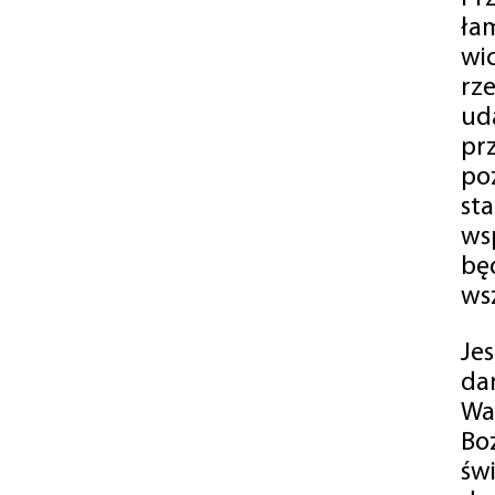
ła
wi
rz
ud
pr
po
st
ws
bę
ws
Je
da
Wa
Bo
św