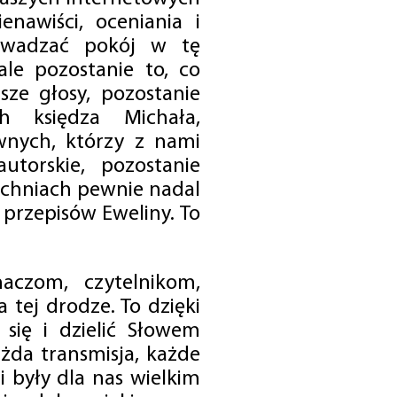
enawiści, oceniania i
rowadzać pokój w tę
 ale pozostanie to, co
sze głosy, pozostanie
h księdza Michała,
nych, którzy z nami
utorskie, pozostanie
chniach pewnie nadal
przepisów Eweliny. To
czom, czytelnikom,
 tej drodze. To dzięki
się i dzielić Słowem
da transmisja, każde
 były dla nas wielkim