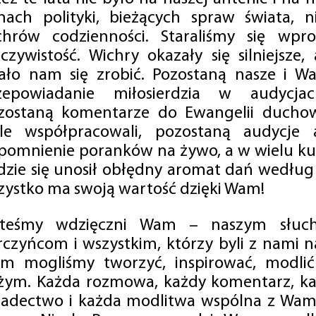
mach polityki, bieżących spraw świata, ni
chrów codzienności. Staraliśmy się wp
eczywistość. Wichry okazały się silniejsze,
ało nam się zrobić. Pozostaną nasze i Wa
zepowiadanie miłosierdzia w audycjac
zostaną komentarze do Ewangelii duchow
ale współpracowali, pozostaną audycje a
pomnienie poranków na żywo, a w wielu ku
dzie się unosił obłędny aromat dań według 
zystko ma swoją wartość dzięki Wam!
steśmy wdzięczni Wam – naszym słucha
rczyńcom i wszystkim, którzy byli z nami na
m mogliśmy tworzyć, inspirować, modlić 
żym. Każda rozmowa, każdy komentarz, każ
iadectwo i każda modlitwa wspólna z Wami