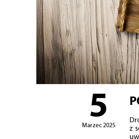
5
P
Dro
Marzec 2025
z 
uw