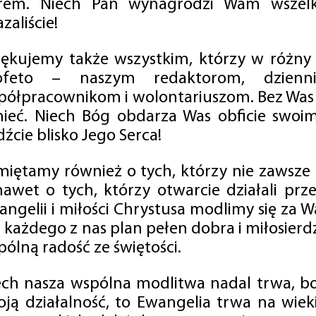
rem. Niech Pan wynagrodzi Wam wszelk
zaliście!
iękujemy także wszystkim, którzy w różny
ofeto – naszym redaktorom, dzienni
półpracownikom i wolontariuszom. Bez Was 
tnieć. Niech Bóg obdarza Was obficie swo
źcie blisko Jego Serca!
miętamy również o tych, którzy nie zawsze p
nawet o tych, którzy otwarcie działali p
angelii i miłości Chrystusa modlimy się za W
a każdego z nas plan pełen dobra i miłosierd
ólną radość ze świętości.
ech nasza wspólna modlitwa nadal trwa, b
oją działalność, to Ewangelia trwa na wiek