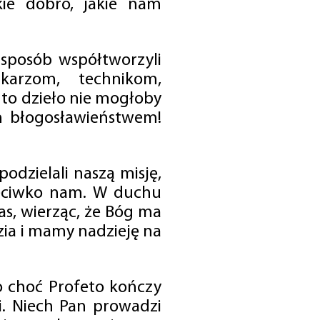
ie dobro, jakie nam
 sposób współtworzyli
karzom, technikom,
to dzieło nie mogłoby
im błogosławieństwem!
odzielali naszą misję,
rzeciwko nam. W duchu
as, wierząc, że Bóg ma
zia i mamy nadzieję na
o choć Profeto kończy
i. Niech Pan prowadzi