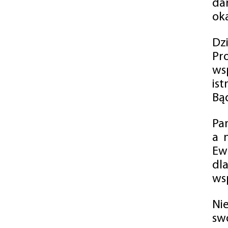
da
oka
Dz
Pr
ws
is
Bąd
Pa
a 
Ew
dl
wsp
Ni
sw