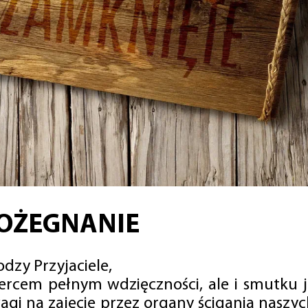
OŻEGNANIE
dzy Przyjaciele,
sercem pełnym wdzięczności, ale i smutku 
agi na zajęcie przez organy ścigania naszy