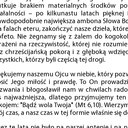
utkuje brakiem materialnych środków po
iałalności – po kilkunastu latach pięknej
awdopodobnie największa ambona Słowa Boż
na falach eteru, zakończyć nasze dzieła, kt
ofeto. Nie żegnamy się z żalem do kogokol
rażeni na rzeczywistość, której nie rozumi
 z chrześcijańską pokorą i z głęboką wdzię
ystkich, którzy byli częścią tej drogi.
iękujemy naszemu Ojcu w niebie, który pozw
osić Jego miłość i prawdę. To On prowadzi
zwania i błogosławił nam w chwilach radośc
s najważniejsza, dlatego przyjmujemy ten
kojem: "Bądź wola Twoja" (Mt 6,10). Wierzy
j czas, a nasz czas w tej formie właśnie się d
zez te lata nie było na naszej antenie i na