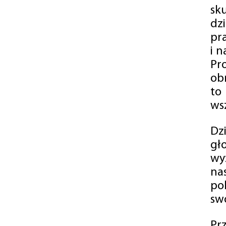
sk
dz
pr
i 
Pr
ob
to
wsz
Dz
gł
wy
na
po
swó
Pr