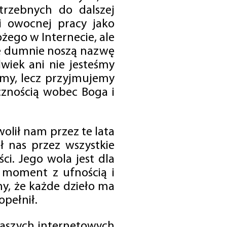
trzebnych do dalszej
 i owocnej pracy jako
ego w Internecie, ale
óre dumnie noszą nazwę
wiek ani nie jesteśmy
emy, lecz przyjmujemy
cznością wobec Boga i
olił nam przez te lata
ł nas przez wszystkie
i. Jego wola jest dla
 moment z ufnością i
my, że każde dzieło ma
opełnił.
 naszych internetowych