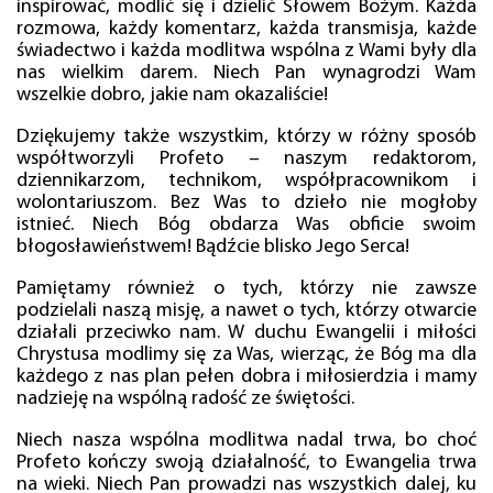
inspirować, modlić się i dzielić Słowem Bożym. Każda
rozmowa, każdy komentarz, każda transmisja, każde
świadectwo i każda modlitwa wspólna z Wami były dla
nas wielkim darem. Niech Pan wynagrodzi Wam
wszelkie dobro, jakie nam okazaliście!
Dziękujemy także wszystkim, którzy w różny sposób
współtworzyli Profeto – naszym redaktorom,
dziennikarzom, technikom, współpracownikom i
wolontariuszom. Bez Was to dzieło nie mogłoby
istnieć. Niech Bóg obdarza Was obficie swoim
błogosławieństwem! Bądźcie blisko Jego Serca!
Pamiętamy również o tych, którzy nie zawsze
podzielali naszą misję, a nawet o tych, którzy otwarcie
działali przeciwko nam. W duchu Ewangelii i miłości
Chrystusa modlimy się za Was, wierząc, że Bóg ma dla
każdego z nas plan pełen dobra i miłosierdzia i mamy
nadzieję na wspólną radość ze świętości.
Niech nasza wspólna modlitwa nadal trwa, bo choć
Profeto kończy swoją działalność, to Ewangelia trwa
na wieki. Niech Pan prowadzi nas wszystkich dalej, ku