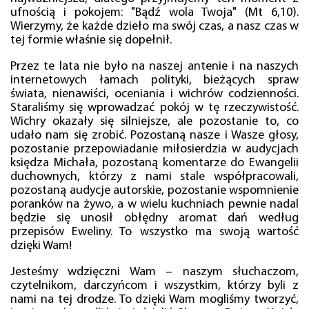
ufnością i pokojem: "Bądź wola Twoja" (Mt 6,10).
Wierzymy, że każde dzieło ma swój czas, a nasz czas w
tej formie właśnie się dopełnił.
Przez te lata nie było na naszej antenie i na naszych
internetowych łamach polityki, bieżących spraw
świata, nienawiści, oceniania i wichrów codzienności.
Staraliśmy się wprowadzać pokój w tę rzeczywistość.
Wichry okazały się silniejsze, ale pozostanie to, co
udało nam się zrobić. Pozostaną nasze i Wasze głosy,
pozostanie przepowiadanie miłosierdzia w audycjach
księdza Michała, pozostaną komentarze do Ewangelii
duchownych, którzy z nami stale współpracowali,
pozostaną audycje autorskie, pozostanie wspomnienie
poranków na żywo, a w wielu kuchniach pewnie nadal
będzie się unosił obłędny aromat dań według
przepisów Eweliny. To wszystko ma swoją wartość
dzięki Wam!
Jesteśmy wdzięczni Wam – naszym słuchaczom,
czytelnikom, darczyńcom i wszystkim, którzy byli z
nami na tej drodze. To dzięki Wam mogliśmy tworzyć,