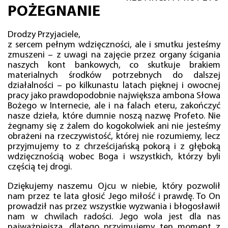
POŻEGNANIE
Drodzy Przyjaciele,
z sercem pełnym wdzięczności, ale i smutku jesteśmy
zmuszeni – z uwagi na zajęcie przez organy ścigania
naszych kont bankowych, co skutkuje brakiem
materialnych środków potrzebnych do dalszej
działalności – po kilkunastu latach pięknej i owocnej
pracy jako prawdopodobnie największa ambona Słowa
Bożego w Internecie, ale i na falach eteru, zakończyć
nasze dzieła, które dumnie noszą nazwę Profeto. Nie
żegnamy się z żalem do kogokolwiek ani nie jesteśmy
obrażeni na rzeczywistość, której nie rozumiemy, lecz
przyjmujemy to z chrześcijańską pokorą i z głęboką
wdzięcznością wobec Boga i wszystkich, którzy byli
częścią tej drogi.
Dziękujemy naszemu Ojcu w niebie, który pozwolił
nam przez te lata głosić Jego miłość i prawdę. To On
prowadził nas przez wszystkie wyzwania i błogosławił
nam w chwilach radości. Jego wola jest dla nas
najważniejsza, dlatego przyjmujemy ten moment z