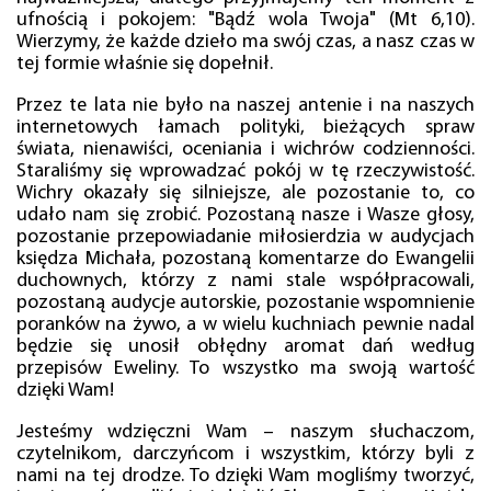
ufnością i pokojem: "Bądź wola Twoja" (Mt 6,10).
Wierzymy, że każde dzieło ma swój czas, a nasz czas w
tej formie właśnie się dopełnił.
Przez te lata nie było na naszej antenie i na naszych
internetowych łamach polityki, bieżących spraw
świata, nienawiści, oceniania i wichrów codzienności.
Staraliśmy się wprowadzać pokój w tę rzeczywistość.
Wichry okazały się silniejsze, ale pozostanie to, co
udało nam się zrobić. Pozostaną nasze i Wasze głosy,
pozostanie przepowiadanie miłosierdzia w audycjach
księdza Michała, pozostaną komentarze do Ewangelii
duchownych, którzy z nami stale współpracowali,
pozostaną audycje autorskie, pozostanie wspomnienie
poranków na żywo, a w wielu kuchniach pewnie nadal
będzie się unosił obłędny aromat dań według
przepisów Eweliny. To wszystko ma swoją wartość
dzięki Wam!
Jesteśmy wdzięczni Wam – naszym słuchaczom,
czytelnikom, darczyńcom i wszystkim, którzy byli z
nami na tej drodze. To dzięki Wam mogliśmy tworzyć,