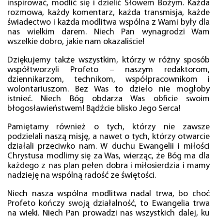
inspirować, modlić się i dzielić Słowem Bożym. Każda
rozmowa, każdy komentarz, każda transmisja, każde
świadectwo i każda modlitwa wspólna z Wami były dla
nas wielkim darem. Niech Pan wynagrodzi Wam
wszelkie dobro, jakie nam okazaliście!
Dziękujemy także wszystkim, którzy w różny sposób
współtworzyli Profeto – naszym redaktorom,
dziennikarzom, technikom, współpracownikom i
wolontariuszom. Bez Was to dzieło nie mogłoby
istnieć. Niech Bóg obdarza Was obficie swoim
błogosławieństwem! Bądźcie blisko Jego Serca!
Pamiętamy również o tych, którzy nie zawsze
podzielali naszą misję, a nawet o tych, którzy otwarcie
działali przeciwko nam. W duchu Ewangelii i miłości
Chrystusa modlimy się za Was, wierząc, że Bóg ma dla
każdego z nas plan pełen dobra i miłosierdzia i mamy
nadzieję na wspólną radość ze świętości.
Niech nasza wspólna modlitwa nadal trwa, bo choć
Profeto kończy swoją działalność, to Ewangelia trwa
na wieki. Niech Pan prowadzi nas wszystkich dalej, ku