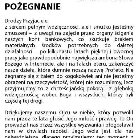
POŻEGNANIE
Drodzy Przyjaciele,
z sercem pełnym wdzięczności, ale i smutku jesteśmy
zmuszeni – z uwagi na zajęcie przez organy ścigania
naszych kont bankowych, co skutkuje brakiem
materialnych środków potrzebnych do dalszej
działalności – po kilkunastu latach pięknej i owocnej
pracy jako prawdopodobnie największa ambona Słowa
Bożego w Internecie, ale i na falach eteru, zakończyć
nasze dzieła, które dumnie noszą nazwę Profeto. Nie
żegnamy się z żalem do kogokolwiek ani nie jesteśmy
obrażeni na rzeczywistość, której nie rozumiemy, lecz
przyjmujemy to z chrześcijańską pokorą i z głęboką
wdzięcznością wobec Boga i wszystkich, którzy byli
częścią tej drogi.
Dziękujemy naszemu Ojcu w niebie, który pozwolił
nam przez te lata głosić Jego miłość i prawdę. To On
prowadził nas przez wszystkie wyzwania i błogosławił
nam w chwilach radości. Jego wola jest dla nas
najważniejsza, dlatego przyjmujemy ten moment z