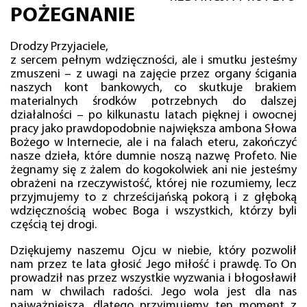
POŻEGNANIE
Drodzy Przyjaciele,
z sercem pełnym wdzięczności, ale i smutku jesteśmy
zmuszeni – z uwagi na zajęcie przez organy ścigania
naszych kont bankowych, co skutkuje brakiem
materialnych środków potrzebnych do dalszej
działalności – po kilkunastu latach pięknej i owocnej
pracy jako prawdopodobnie największa ambona Słowa
Bożego w Internecie, ale i na falach eteru, zakończyć
nasze dzieła, które dumnie noszą nazwę Profeto. Nie
żegnamy się z żalem do kogokolwiek ani nie jesteśmy
obrażeni na rzeczywistość, której nie rozumiemy, lecz
przyjmujemy to z chrześcijańską pokorą i z głęboką
wdzięcznością wobec Boga i wszystkich, którzy byli
częścią tej drogi.
Dziękujemy naszemu Ojcu w niebie, który pozwolił
nam przez te lata głosić Jego miłość i prawdę. To On
prowadził nas przez wszystkie wyzwania i błogosławił
nam w chwilach radości. Jego wola jest dla nas
najważniejsza, dlatego przyjmujemy ten moment z