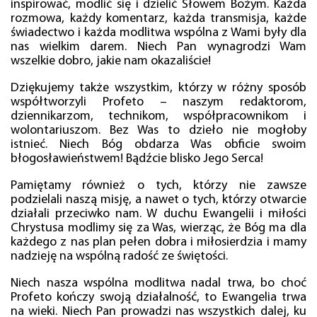
inspirować, modlić się i dzielić Słowem Bożym. Każda
rozmowa, każdy komentarz, każda transmisja, każde
świadectwo i każda modlitwa wspólna z Wami były dla
nas wielkim darem. Niech Pan wynagrodzi Wam
wszelkie dobro, jakie nam okazaliście!
Dziękujemy także wszystkim, którzy w różny sposób
współtworzyli Profeto – naszym redaktorom,
dziennikarzom, technikom, współpracownikom i
wolontariuszom. Bez Was to dzieło nie mogłoby
istnieć. Niech Bóg obdarza Was obficie swoim
błogosławieństwem! Bądźcie blisko Jego Serca!
Pamiętamy również o tych, którzy nie zawsze
podzielali naszą misję, a nawet o tych, którzy otwarcie
działali przeciwko nam. W duchu Ewangelii i miłości
Chrystusa modlimy się za Was, wierząc, że Bóg ma dla
każdego z nas plan pełen dobra i miłosierdzia i mamy
nadzieję na wspólną radość ze świętości.
Niech nasza wspólna modlitwa nadal trwa, bo choć
Profeto kończy swoją działalność, to Ewangelia trwa
na wieki. Niech Pan prowadzi nas wszystkich dalej, ku