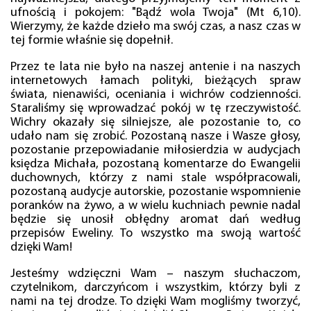
ufnością i pokojem: "Bądź wola Twoja" (Mt 6,10).
Wierzymy, że każde dzieło ma swój czas, a nasz czas w
tej formie właśnie się dopełnił.
Przez te lata nie było na naszej antenie i na naszych
internetowych łamach polityki, bieżących spraw
świata, nienawiści, oceniania i wichrów codzienności.
Staraliśmy się wprowadzać pokój w tę rzeczywistość.
Wichry okazały się silniejsze, ale pozostanie to, co
udało nam się zrobić. Pozostaną nasze i Wasze głosy,
pozostanie przepowiadanie miłosierdzia w audycjach
księdza Michała, pozostaną komentarze do Ewangelii
duchownych, którzy z nami stale współpracowali,
pozostaną audycje autorskie, pozostanie wspomnienie
poranków na żywo, a w wielu kuchniach pewnie nadal
będzie się unosił obłędny aromat dań według
przepisów Eweliny. To wszystko ma swoją wartość
dzięki Wam!
Jesteśmy wdzięczni Wam – naszym słuchaczom,
czytelnikom, darczyńcom i wszystkim, którzy byli z
nami na tej drodze. To dzięki Wam mogliśmy tworzyć,