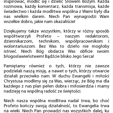
inspirować, modlić się i dzielić Słowem Bożym. Każda
rozmowa, każdy komentarz, każda transmisja, każde
świadectwo i każda modlitwa wspólna z Wami były dla
nas wielkim darem. Niech Pan wynagrodzi Wam
wszelkie dobro, jakie nam okazaliście!
Dziękujemy także wszystkim, którzy w różny sposób
współtworzyli Profeto – naszym redaktorom,
dziennikarzom, technikom, współpracownikom i
wolontariuszom. Bez Was to dzieło nie mogłoby
istnieć. Niech Bóg obdarza Was obficie swoim
błogosławieństwem! Bądźcie blisko Jego Serca!
Pamiętamy również o tych, którzy nie zawsze
podzielali naszą misję, a nawet o tych, którzy otwarcie
działali przeciwko nam. W duchu Ewangelii i miłości
Chrystusa modlimy się za Was, wierząc, że Bóg ma dla
każdego z nas plan pełen dobra i miłosierdzia i mamy
nadzieję na wspólną radość ze świętości.
Niech nasza wspólna modlitwa nadal trwa, bo choć
Profeto kończy swoją działalność, to Ewangelia trwa
na wieki. Niech Pan prowadzi nas wszystkich dalej, ku