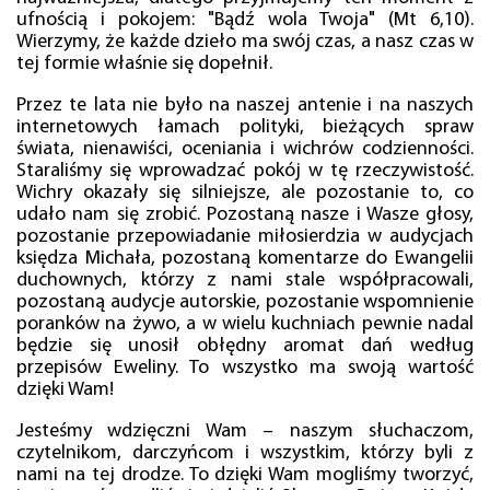
ufnością i pokojem: "Bądź wola Twoja" (Mt 6,10).
Wierzymy, że każde dzieło ma swój czas, a nasz czas w
tej formie właśnie się dopełnił.
Przez te lata nie było na naszej antenie i na naszych
internetowych łamach polityki, bieżących spraw
świata, nienawiści, oceniania i wichrów codzienności.
Staraliśmy się wprowadzać pokój w tę rzeczywistość.
Wichry okazały się silniejsze, ale pozostanie to, co
udało nam się zrobić. Pozostaną nasze i Wasze głosy,
pozostanie przepowiadanie miłosierdzia w audycjach
księdza Michała, pozostaną komentarze do Ewangelii
duchownych, którzy z nami stale współpracowali,
pozostaną audycje autorskie, pozostanie wspomnienie
poranków na żywo, a w wielu kuchniach pewnie nadal
będzie się unosił obłędny aromat dań według
przepisów Eweliny. To wszystko ma swoją wartość
dzięki Wam!
Jesteśmy wdzięczni Wam – naszym słuchaczom,
czytelnikom, darczyńcom i wszystkim, którzy byli z
nami na tej drodze. To dzięki Wam mogliśmy tworzyć,