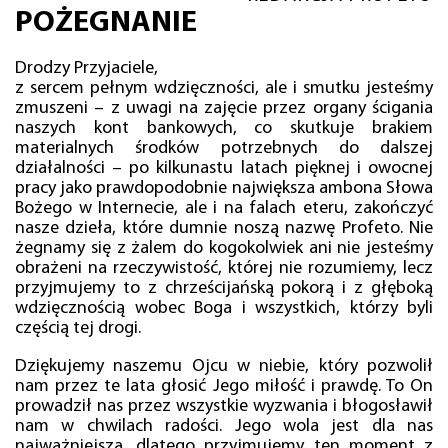
POŻEGNANIE
Drodzy Przyjaciele,
z sercem pełnym wdzięczności, ale i smutku jesteśmy
zmuszeni – z uwagi na zajęcie przez organy ścigania
naszych kont bankowych, co skutkuje brakiem
materialnych środków potrzebnych do dalszej
działalności – po kilkunastu latach pięknej i owocnej
pracy jako prawdopodobnie największa ambona Słowa
Bożego w Internecie, ale i na falach eteru, zakończyć
nasze dzieła, które dumnie noszą nazwę Profeto. Nie
żegnamy się z żalem do kogokolwiek ani nie jesteśmy
obrażeni na rzeczywistość, której nie rozumiemy, lecz
przyjmujemy to z chrześcijańską pokorą i z głęboką
wdzięcznością wobec Boga i wszystkich, którzy byli
częścią tej drogi.
Dziękujemy naszemu Ojcu w niebie, który pozwolił
nam przez te lata głosić Jego miłość i prawdę. To On
prowadził nas przez wszystkie wyzwania i błogosławił
nam w chwilach radości. Jego wola jest dla nas
najważniejsza, dlatego przyjmujemy ten moment z