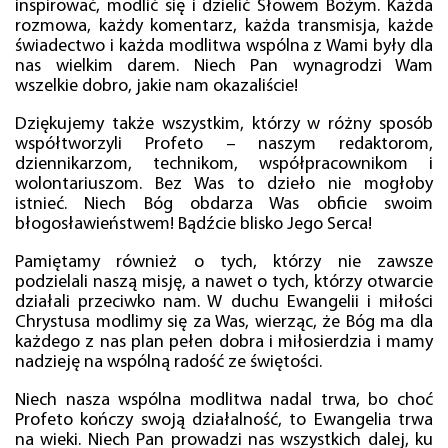
inspirować, modlić się i dzielić Słowem Bożym. Każda
rozmowa, każdy komentarz, każda transmisja, każde
świadectwo i każda modlitwa wspólna z Wami były dla
nas wielkim darem. Niech Pan wynagrodzi Wam
wszelkie dobro, jakie nam okazaliście!
Dziękujemy także wszystkim, którzy w różny sposób
współtworzyli Profeto – naszym redaktorom,
dziennikarzom, technikom, współpracownikom i
wolontariuszom. Bez Was to dzieło nie mogłoby
istnieć. Niech Bóg obdarza Was obficie swoim
błogosławieństwem! Bądźcie blisko Jego Serca!
Pamiętamy również o tych, którzy nie zawsze
podzielali naszą misję, a nawet o tych, którzy otwarcie
działali przeciwko nam. W duchu Ewangelii i miłości
Chrystusa modlimy się za Was, wierząc, że Bóg ma dla
każdego z nas plan pełen dobra i miłosierdzia i mamy
nadzieję na wspólną radość ze świętości.
Niech nasza wspólna modlitwa nadal trwa, bo choć
Profeto kończy swoją działalność, to Ewangelia trwa
na wieki. Niech Pan prowadzi nas wszystkich dalej, ku