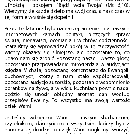
ufnością i pokojem: "Bądź wola Twoja" (Mt 6,10).
Wierzymy, że każde dzieło ma swój czas, a nasz czas w
tej formie właśnie się dopełnił.
Przez te lata nie było na naszej antenie i na naszych
internetowych łamach polityki, bieżących spraw
świata, nienawiści, oceniania i wichrów codzienności.
Staraliśmy się wprowadzać pokój w tę rzeczywistość.
Wichry okazały się silniejsze, ale pozostanie to, co
udało nam się zrobić. Pozostaną nasze i Wasze głosy,
pozostanie przepowiadanie miłosierdzia w audycjach
księdza Michała, pozostaną komentarze do Ewangelii
duchownych, którzy z nami stale współpracowali,
pozostaną audycje autorskie, pozostanie wspomnienie
poranków na żywo, a w wielu kuchniach pewnie nadal
będzie się unosił obłędny aromat dań według
przepisów Eweliny. To wszystko ma swoją wartość
dzięki Wam!
Jesteśmy wdzięczni Wam – naszym słuchaczom,
czytelnikom, darczyńcom i wszystkim, którzy byli z
nami na tej drodze. To dzięki Wam mogliśmy tworzyć,