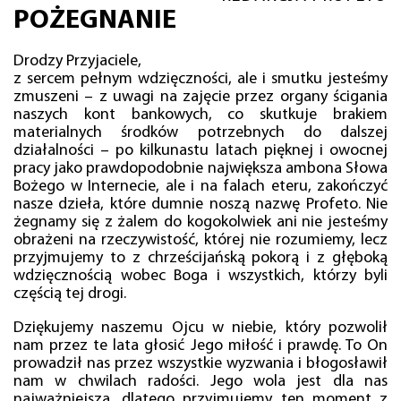
POŻEGNANIE
Drodzy Przyjaciele,
z sercem pełnym wdzięczności, ale i smutku jesteśmy
zmuszeni – z uwagi na zajęcie przez organy ścigania
naszych kont bankowych, co skutkuje brakiem
materialnych środków potrzebnych do dalszej
działalności – po kilkunastu latach pięknej i owocnej
pracy jako prawdopodobnie największa ambona Słowa
Bożego w Internecie, ale i na falach eteru, zakończyć
nasze dzieła, które dumnie noszą nazwę Profeto. Nie
żegnamy się z żalem do kogokolwiek ani nie jesteśmy
obrażeni na rzeczywistość, której nie rozumiemy, lecz
przyjmujemy to z chrześcijańską pokorą i z głęboką
wdzięcznością wobec Boga i wszystkich, którzy byli
częścią tej drogi.
Dziękujemy naszemu Ojcu w niebie, który pozwolił
nam przez te lata głosić Jego miłość i prawdę. To On
prowadził nas przez wszystkie wyzwania i błogosławił
nam w chwilach radości. Jego wola jest dla nas
najważniejsza, dlatego przyjmujemy ten moment z