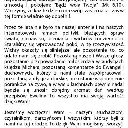
ufnością i pokojem: "Bądź wola Twoja" (Mt 6,10).
Wierzymy, że każde dzieło ma swój czas, a nasz czas w
tej formie właśnie się dopełnił.
Przez te lata nie było na naszej antenie i na naszych
internetowych łamach polityki, bieżących spraw
świata, nienawiści, oceniania i wichrów codzienności.
Staraliśmy się wprowadzać pokój w tę rzeczywistość.
Wichry okazały się silniejsze, ale pozostanie to, co
udało nam się zrobić. Pozostaną nasze i Wasze głosy,
pozostanie przepowiadanie miłosierdzia w audycjach
księdza Michała, pozostaną komentarze do Ewangelii
duchownych, którzy z nami stale współpracowali,
pozostaną audycje autorskie, pozostanie wspomnienie
poranków na żywo, a w wielu kuchniach pewnie nadal
będzie się unosił obłędny aromat dań według
przepisów Eweliny. To wszystko ma swoją wartość
dzięki Wam!
Jesteśmy wdzięczni Wam – naszym słuchaczom,
czytelnikom, darczyńcom i wszystkim, którzy byli z
nami na tej drodze. To dzięki Wam mogliśmy tworzyć,