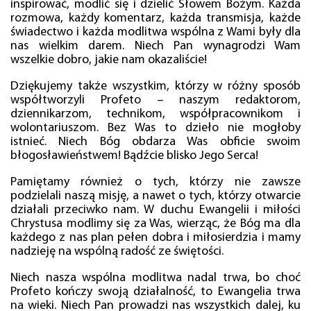
inspirować, modlić się i dzielić Słowem Bożym. Każda
rozmowa, każdy komentarz, każda transmisja, każde
świadectwo i każda modlitwa wspólna z Wami były dla
nas wielkim darem. Niech Pan wynagrodzi Wam
wszelkie dobro, jakie nam okazaliście!
Dziękujemy także wszystkim, którzy w różny sposób
współtworzyli Profeto – naszym redaktorom,
dziennikarzom, technikom, współpracownikom i
wolontariuszom. Bez Was to dzieło nie mogłoby
istnieć. Niech Bóg obdarza Was obficie swoim
błogosławieństwem! Bądźcie blisko Jego Serca!
Pamiętamy również o tych, którzy nie zawsze
podzielali naszą misję, a nawet o tych, którzy otwarcie
działali przeciwko nam. W duchu Ewangelii i miłości
Chrystusa modlimy się za Was, wierząc, że Bóg ma dla
każdego z nas plan pełen dobra i miłosierdzia i mamy
nadzieję na wspólną radość ze świętości.
Niech nasza wspólna modlitwa nadal trwa, bo choć
Profeto kończy swoją działalność, to Ewangelia trwa
na wieki. Niech Pan prowadzi nas wszystkich dalej, ku