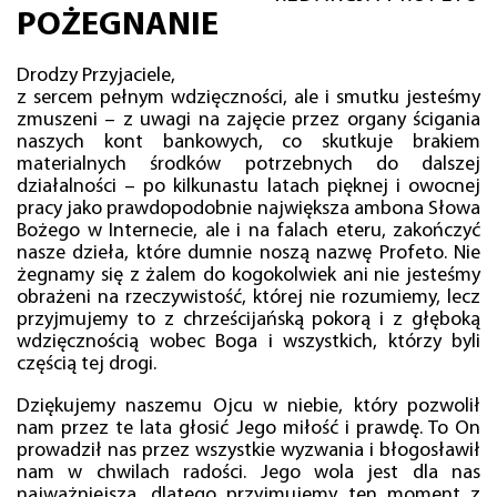
POŻEGNANIE
Drodzy Przyjaciele,
z sercem pełnym wdzięczności, ale i smutku jesteśmy
zmuszeni – z uwagi na zajęcie przez organy ścigania
naszych kont bankowych, co skutkuje brakiem
materialnych środków potrzebnych do dalszej
działalności – po kilkunastu latach pięknej i owocnej
pracy jako prawdopodobnie największa ambona Słowa
Bożego w Internecie, ale i na falach eteru, zakończyć
nasze dzieła, które dumnie noszą nazwę Profeto. Nie
żegnamy się z żalem do kogokolwiek ani nie jesteśmy
obrażeni na rzeczywistość, której nie rozumiemy, lecz
przyjmujemy to z chrześcijańską pokorą i z głęboką
wdzięcznością wobec Boga i wszystkich, którzy byli
częścią tej drogi.
Dziękujemy naszemu Ojcu w niebie, który pozwolił
nam przez te lata głosić Jego miłość i prawdę. To On
prowadził nas przez wszystkie wyzwania i błogosławił
nam w chwilach radości. Jego wola jest dla nas
najważniejsza, dlatego przyjmujemy ten moment z