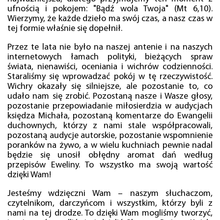
ufnością i pokojem: "Bądź wola Twoja" (Mt 6,10).
Wierzymy, że każde dzieło ma swój czas, a nasz czas w
tej formie właśnie się dopełnił.
Przez te lata nie było na naszej antenie i na naszych
internetowych łamach polityki, bieżących spraw
świata, nienawiści, oceniania i wichrów codzienności.
Staraliśmy się wprowadzać pokój w tę rzeczywistość.
Wichry okazały się silniejsze, ale pozostanie to, co
udało nam się zrobić. Pozostaną nasze i Wasze głosy,
pozostanie przepowiadanie miłosierdzia w audycjach
księdza Michała, pozostaną komentarze do Ewangelii
duchownych, którzy z nami stale współpracowali,
pozostaną audycje autorskie, pozostanie wspomnienie
poranków na żywo, a w wielu kuchniach pewnie nadal
będzie się unosił obłędny aromat dań według
przepisów Eweliny. To wszystko ma swoją wartość
dzięki Wam!
Jesteśmy wdzięczni Wam – naszym słuchaczom,
czytelnikom, darczyńcom i wszystkim, którzy byli z
nami na tej drodze. To dzięki Wam mogliśmy tworzyć,