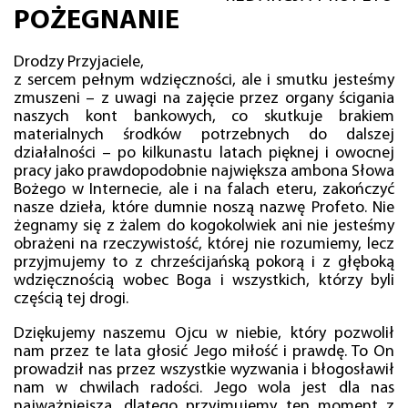
POŻEGNANIE
Drodzy Przyjaciele,
z sercem pełnym wdzięczności, ale i smutku jesteśmy
zmuszeni – z uwagi na zajęcie przez organy ścigania
naszych kont bankowych, co skutkuje brakiem
materialnych środków potrzebnych do dalszej
działalności – po kilkunastu latach pięknej i owocnej
pracy jako prawdopodobnie największa ambona Słowa
Bożego w Internecie, ale i na falach eteru, zakończyć
nasze dzieła, które dumnie noszą nazwę Profeto. Nie
żegnamy się z żalem do kogokolwiek ani nie jesteśmy
obrażeni na rzeczywistość, której nie rozumiemy, lecz
przyjmujemy to z chrześcijańską pokorą i z głęboką
wdzięcznością wobec Boga i wszystkich, którzy byli
częścią tej drogi.
Dziękujemy naszemu Ojcu w niebie, który pozwolił
nam przez te lata głosić Jego miłość i prawdę. To On
prowadził nas przez wszystkie wyzwania i błogosławił
nam w chwilach radości. Jego wola jest dla nas
najważniejsza, dlatego przyjmujemy ten moment z