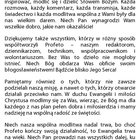
inspirować, modlić się i dzielić Słowem Bożym. Każda
rozmowa, każdy komentarz, każda transmisja, każde
świadectwo i każda modlitwa wspólna z Wami były dla
nas wielkim darem. Niech Pan wynagrodzi Wam
wszelkie dobro, jakie nam okazaliście!
Dziękujemy także wszystkim, którzy w różny sposób
współtworzyli Profeto – naszym redaktorom,
dziennikarzom, technikom, współpracownikom i
wolontariuszom. Bez Was to dzieło nie mogłoby
istnieć. Niech Bóg obdarza Was obficie swoim
błogosławieństwem! Bądźcie blisko Jego Serca!
Pamiętamy również o tych, którzy nie zawsze
podzielali naszą misję, a nawet o tych, którzy otwarcie
działali przeciwko nam. W duchu Ewangelii i miłości
Chrystusa modlimy się za Was, wierząc, że Bóg ma dla
każdego z nas plan pełen dobra i miłosierdzia i mamy
nadzieję na wspólną radość ze świętości.
Niech nasza wspólna modlitwa nadal trwa, bo choć
Profeto kończy swoją działalność, to Ewangelia trwa
na wieki. Niech Pan prowadzi nas wszystkich dalej, ku