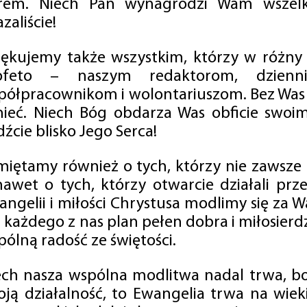
rem. Niech Pan wynagrodzi Wam wszelk
zaliście!
iękujemy także wszystkim, którzy w różny
ofeto – naszym redaktorom, dzienni
półpracownikom i wolontariuszom. Bez Was 
tnieć. Niech Bóg obdarza Was obficie swo
źcie blisko Jego Serca!
miętamy również o tych, którzy nie zawsze p
nawet o tych, którzy otwarcie działali p
angelii i miłości Chrystusa modlimy się za W
a każdego z nas plan pełen dobra i miłosierd
ólną radość ze świętości.
ech nasza wspólna modlitwa nadal trwa, b
oją działalność, to Ewangelia trwa na wiek