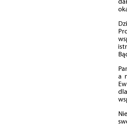
da
oka
Dz
Pr
ws
is
Bąd
Pa
a 
Ew
dl
wsp
Ni
sw