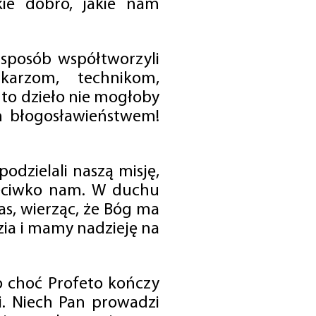
ie dobro, jakie nam
 sposób współtworzyli
karzom, technikom,
to dzieło nie mogłoby
im błogosławieństwem!
odzielali naszą misję,
rzeciwko nam. W duchu
as, wierząc, że Bóg ma
zia i mamy nadzieję na
o choć Profeto kończy
i. Niech Pan prowadzi