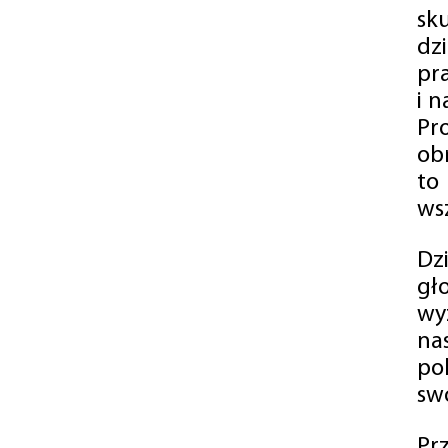
sk
dz
pr
i 
Pr
ob
to
wsz
Dz
gł
wy
na
po
swó
Pr