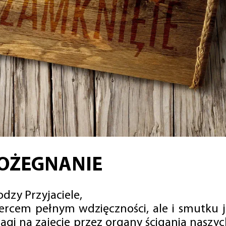
OŻEGNANIE
dzy Przyjaciele,
sercem pełnym wdzięczności, ale i smutku 
agi na zajęcie przez organy ścigania naszy