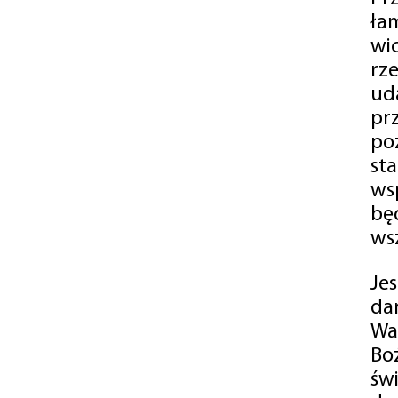
ła
wi
rz
ud
pr
po
st
ws
bę
ws
Je
da
Wa
Bo
św