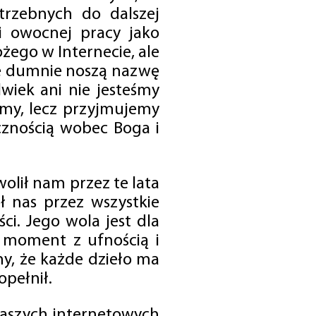
trzebnych do dalszej
 i owocnej pracy jako
ego w Internecie, ale
óre dumnie noszą nazwę
wiek ani nie jesteśmy
emy, lecz przyjmujemy
cznością wobec Boga i
olił nam przez te lata
ł nas przez wszystkie
i. Jego wola jest dla
 moment z ufnością i
my, że każde dzieło ma
opełnił.
 naszych internetowych