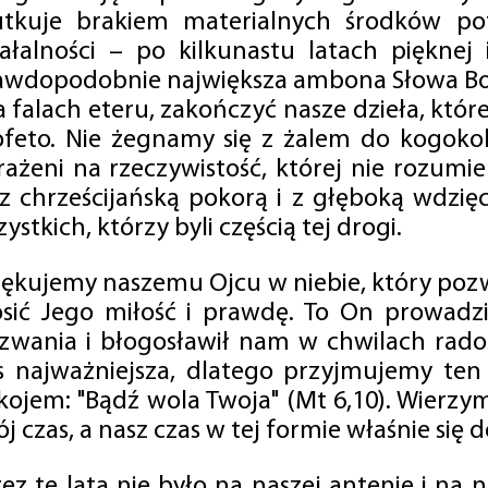
utkuje brakiem materialnych środków po
iałalności – po kilkunastu latach pięknej
awdopodobnie największa ambona Słowa Boż
na falach eteru, zakończyć nasze dzieła, kt
ofeto. Nie żegnamy się z żalem do kogokol
rażeni na rzeczywistość, której nie rozumi
 z chrześcijańską pokorą i z głęboką wdzię
ystkich, którzy byli częścią tej drogi.
iękujemy naszemu Ojcu w niebie, który pozw
osić Jego miłość i prawdę. To On prowadzi
zwania i błogosławił nam w chwilach radośc
s najważniejsza, dlatego przyjmujemy ten
kojem: "Bądź wola Twoja" (Mt 6,10). Wierzy
j czas, a nasz czas w tej formie właśnie się d
zez te lata nie było na naszej antenie i na