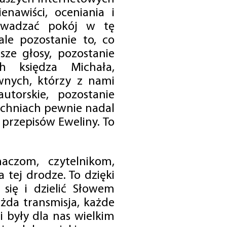
enawiści, oceniania i
rowadzać pokój w tę
 ale pozostanie to, co
sze głosy, pozostanie
h księdza Michała,
nych, którzy z nami
utorskie, pozostanie
chniach pewnie nadal
przepisów Eweliny. To
czom, czytelnikom,
 tej drodze. To dzięki
się i dzielić Słowem
da transmisja, każde
 były dla nas wielkim