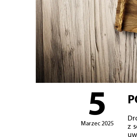
5
P
Dro
Marzec 2025
z 
uw