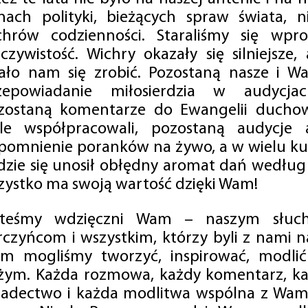
mach polityki, bieżących spraw świata, ni
chrów codzienności. Staraliśmy się wp
eczywistość. Wichry okazały się silniejsze,
ało nam się zrobić. Pozostaną nasze i Wa
zepowiadanie miłosierdzia w audycjac
zostaną komentarze do Ewangelii duchow
ale współpracowali, pozostaną audycje a
pomnienie poranków na żywo, a w wielu ku
dzie się unosił obłędny aromat dań według 
zystko ma swoją wartość dzięki Wam!
steśmy wdzięczni Wam – naszym słucha
rczyńcom i wszystkim, którzy byli z nami na
m mogliśmy tworzyć, inspirować, modlić 
żym. Każda rozmowa, każdy komentarz, każ
iadectwo i każda modlitwa wspólna z Wami