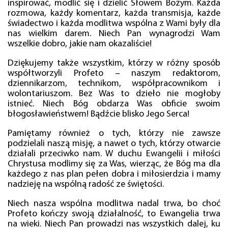
inspirować, modlić się i dzielić Słowem Bożym. Każda
rozmowa, każdy komentarz, każda transmisja, każde
świadectwo i każda modlitwa wspólna z Wami były dla
nas wielkim darem. Niech Pan wynagrodzi Wam
wszelkie dobro, jakie nam okazaliście!
Dziękujemy także wszystkim, którzy w różny sposób
współtworzyli Profeto – naszym redaktorom,
dziennikarzom, technikom, współpracownikom i
wolontariuszom. Bez Was to dzieło nie mogłoby
istnieć. Niech Bóg obdarza Was obficie swoim
błogosławieństwem! Bądźcie blisko Jego Serca!
Pamiętamy również o tych, którzy nie zawsze
podzielali naszą misję, a nawet o tych, którzy otwarcie
działali przeciwko nam. W duchu Ewangelii i miłości
Chrystusa modlimy się za Was, wierząc, że Bóg ma dla
każdego z nas plan pełen dobra i miłosierdzia i mamy
nadzieję na wspólną radość ze świętości.
Niech nasza wspólna modlitwa nadal trwa, bo choć
Profeto kończy swoją działalność, to Ewangelia trwa
na wieki. Niech Pan prowadzi nas wszystkich dalej, ku