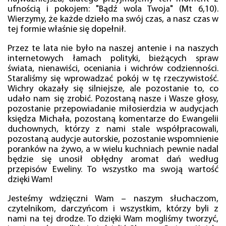
ufnością i pokojem: "Bądź wola Twoja" (Mt 6,10).
Wierzymy, że każde dzieło ma swój czas, a nasz czas w
tej formie właśnie się dopełnił.
Przez te lata nie było na naszej antenie i na naszych
internetowych łamach polityki, bieżących spraw
świata, nienawiści, oceniania i wichrów codzienności.
Staraliśmy się wprowadzać pokój w tę rzeczywistość.
Wichry okazały się silniejsze, ale pozostanie to, co
udało nam się zrobić. Pozostaną nasze i Wasze głosy,
pozostanie przepowiadanie miłosierdzia w audycjach
księdza Michała, pozostaną komentarze do Ewangelii
duchownych, którzy z nami stale współpracowali,
pozostaną audycje autorskie, pozostanie wspomnienie
poranków na żywo, a w wielu kuchniach pewnie nadal
będzie się unosił obłędny aromat dań według
przepisów Eweliny. To wszystko ma swoją wartość
dzięki Wam!
Jesteśmy wdzięczni Wam – naszym słuchaczom,
czytelnikom, darczyńcom i wszystkim, którzy byli z
nami na tej drodze. To dzięki Wam mogliśmy tworzyć,