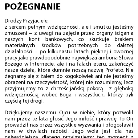
POŻEGNANIE
Drodzy Przyjaciele,
z sercem pełnym wdzięczności, ale i smutku jesteśmy
zmuszeni – z uwagi na zajęcie przez organy ścigania
naszych kont bankowych, co skutkuje brakiem
materialnych środków potrzebnych do dalszej
działalności – po kilkunastu latach pięknej i owocnej
pracy jako prawdopodobnie największa ambona Słowa
Bożego w Internecie, ale i na falach eteru, zakończyć
nasze dzieła, które dumnie noszą nazwę Profeto. Nie
żegnamy się z żalem do kogokolwiek ani nie jesteśmy
obrażeni na rzeczywistość, której nie rozumiemy, lecz
przyjmujemy to z chrześcijańską pokorą i z głęboką
wdzięcznością wobec Boga i wszystkich, którzy byli
częścią tej drogi.
Dziękujemy naszemu Ojcu w niebie, który pozwolił
nam przez te lata głosić Jego miłość i prawdę. To On
prowadził nas przez wszystkie wyzwania i błogosławił
nam w chwilach radości. Jego wola jest dla nas
najważniejsza, dlatego przyjmujemy ten moment z