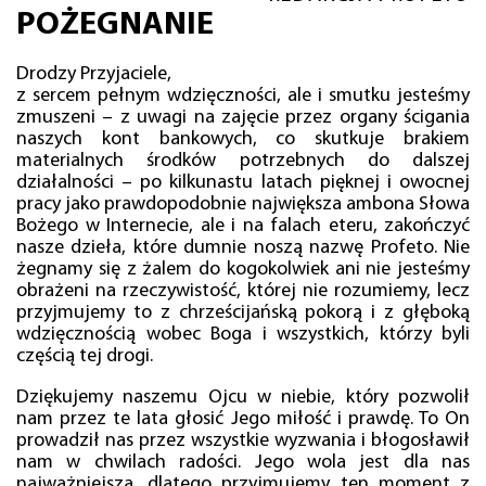
POŻEGNANIE
Drodzy Przyjaciele,
z sercem pełnym wdzięczności, ale i smutku jesteśmy
zmuszeni – z uwagi na zajęcie przez organy ścigania
naszych kont bankowych, co skutkuje brakiem
materialnych środków potrzebnych do dalszej
działalności – po kilkunastu latach pięknej i owocnej
pracy jako prawdopodobnie największa ambona Słowa
Bożego w Internecie, ale i na falach eteru, zakończyć
nasze dzieła, które dumnie noszą nazwę Profeto. Nie
żegnamy się z żalem do kogokolwiek ani nie jesteśmy
obrażeni na rzeczywistość, której nie rozumiemy, lecz
przyjmujemy to z chrześcijańską pokorą i z głęboką
wdzięcznością wobec Boga i wszystkich, którzy byli
częścią tej drogi.
Dziękujemy naszemu Ojcu w niebie, który pozwolił
nam przez te lata głosić Jego miłość i prawdę. To On
prowadził nas przez wszystkie wyzwania i błogosławił
nam w chwilach radości. Jego wola jest dla nas
najważniejsza, dlatego przyjmujemy ten moment z