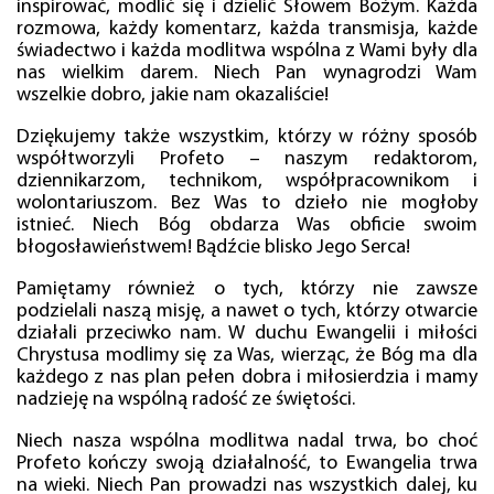
inspirować, modlić się i dzielić Słowem Bożym. Każda
rozmowa, każdy komentarz, każda transmisja, każde
świadectwo i każda modlitwa wspólna z Wami były dla
nas wielkim darem. Niech Pan wynagrodzi Wam
wszelkie dobro, jakie nam okazaliście!
Dziękujemy także wszystkim, którzy w różny sposób
współtworzyli Profeto – naszym redaktorom,
dziennikarzom, technikom, współpracownikom i
wolontariuszom. Bez Was to dzieło nie mogłoby
istnieć. Niech Bóg obdarza Was obficie swoim
błogosławieństwem! Bądźcie blisko Jego Serca!
Pamiętamy również o tych, którzy nie zawsze
podzielali naszą misję, a nawet o tych, którzy otwarcie
działali przeciwko nam. W duchu Ewangelii i miłości
Chrystusa modlimy się za Was, wierząc, że Bóg ma dla
każdego z nas plan pełen dobra i miłosierdzia i mamy
nadzieję na wspólną radość ze świętości.
Niech nasza wspólna modlitwa nadal trwa, bo choć
Profeto kończy swoją działalność, to Ewangelia trwa
na wieki. Niech Pan prowadzi nas wszystkich dalej, ku