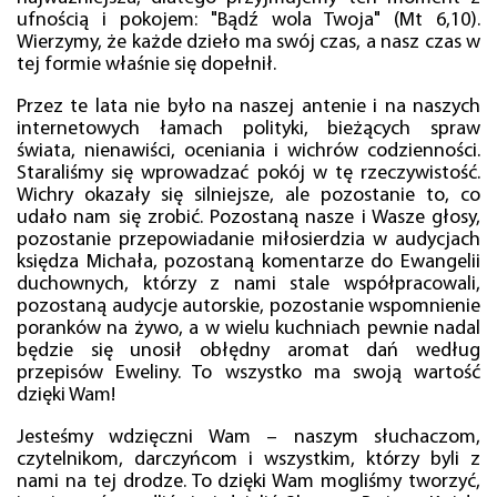
ufnością i pokojem: "Bądź wola Twoja" (Mt 6,10).
Wierzymy, że każde dzieło ma swój czas, a nasz czas w
tej formie właśnie się dopełnił.
Przez te lata nie było na naszej antenie i na naszych
internetowych łamach polityki, bieżących spraw
świata, nienawiści, oceniania i wichrów codzienności.
Staraliśmy się wprowadzać pokój w tę rzeczywistość.
Wichry okazały się silniejsze, ale pozostanie to, co
udało nam się zrobić. Pozostaną nasze i Wasze głosy,
pozostanie przepowiadanie miłosierdzia w audycjach
księdza Michała, pozostaną komentarze do Ewangelii
duchownych, którzy z nami stale współpracowali,
pozostaną audycje autorskie, pozostanie wspomnienie
poranków na żywo, a w wielu kuchniach pewnie nadal
będzie się unosił obłędny aromat dań według
przepisów Eweliny. To wszystko ma swoją wartość
dzięki Wam!
Jesteśmy wdzięczni Wam – naszym słuchaczom,
czytelnikom, darczyńcom i wszystkim, którzy byli z
nami na tej drodze. To dzięki Wam mogliśmy tworzyć,