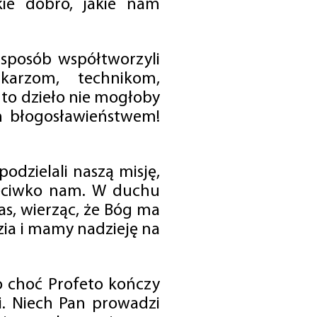
ie dobro, jakie nam
 sposób współtworzyli
karzom, technikom,
to dzieło nie mogłoby
im błogosławieństwem!
odzielali naszą misję,
rzeciwko nam. W duchu
as, wierząc, że Bóg ma
zia i mamy nadzieję na
o choć Profeto kończy
i. Niech Pan prowadzi