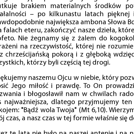
utkuje brakiem materialnych środków po
iałalności – po kilkunastu latach pięknej
awdopodobnie największa ambona Słowa Boż
na falach eteru, zakończyć nasze dzieła, kt
ofeto. Nie żegnamy się z żalem do kogokol
rażeni na rzeczywistość, której nie rozumi
 z chrześcijańską pokorą i z głęboką wdzię
ystkich, którzy byli częścią tej drogi.
iękujemy naszemu Ojcu w niebie, który pozw
osić Jego miłość i prawdę. To On prowadzi
zwania i błogosławił nam w chwilach radośc
s najważniejsza, dlatego przyjmujemy ten
kojem: "Bądź wola Twoja" (Mt 6,10). Wierzy
j czas, a nasz czas w tej formie właśnie się d
zez te lata nie było na naszej antenie i na