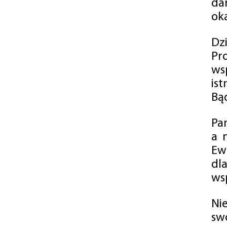
da
oka
Dz
Pr
ws
is
Bąd
Pa
a 
Ew
dl
wsp
Ni
sw