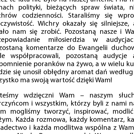
mach polityki, bieżących spraw świata, ni
chrów codzienności. Staraliśmy się wp
eczywistość. Wichry okazały się silniejsze,
ało nam się zrobić. Pozostaną nasze i Wa
zepowiadanie miłosierdzia w audycjac
zostaną komentarze do Ewangelii duchow
ale współpracowali, pozostaną audycje a
pomnienie poranków na żywo, a w wielu ku
dzie się unosił obłędny aromat dań według 
zystko ma swoją wartość dzięki Wam!
steśmy wdzięczni Wam – naszym słucha
rczyńcom i wszystkim, którzy byli z nami na
m mogliśmy tworzyć, inspirować, modlić 
żym. Każda rozmowa, każdy komentarz, każ
iadectwo i każda modlitwa wspólna z Wami