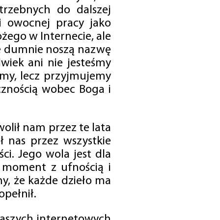
trzebnych do dalszej
 i owocnej pracy jako
ego w Internecie, ale
óre dumnie noszą nazwę
wiek ani nie jesteśmy
emy, lecz przyjmujemy
cznością wobec Boga i
olił nam przez te lata
ł nas przez wszystkie
i. Jego wola jest dla
 moment z ufnością i
my, że każde dzieło ma
opełnił.
 naszych internetowych