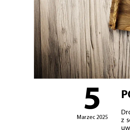
5
P
Dro
Marzec 2025
z 
uw