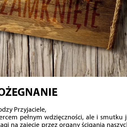
OŻEGNANIE
dzy Przyjaciele,
sercem pełnym wdzięczności, ale i smutku 
agi na zajęcie przez organy ścigania naszy