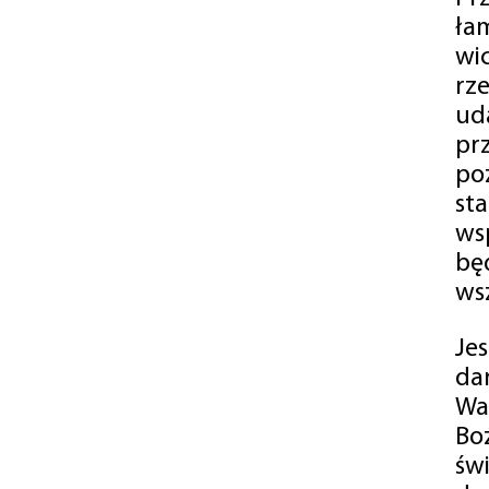
ła
wi
rz
ud
pr
po
st
ws
bę
ws
Je
da
Wa
Bo
św