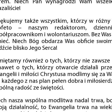
rem. Niech Pan wynagrodzi Wam wszelk
zaliście!
iękujemy także wszystkim, którzy w różny
ofeto – naszym redaktorom, dzienni
półpracownikom i wolontariuszom. Bez Was 
tnieć. Niech Bóg obdarza Was obficie swo
źcie blisko Jego Serca!
miętamy również o tych, którzy nie zawsze p
nawet o tych, którzy otwarcie działali p
angelii i miłości Chrystusa modlimy się za W
a każdego z nas plan pełen dobra i miłosierd
ólną radość ze świętości.
ech nasza wspólna modlitwa nadal trwa, b
oją działalność, to Ewangelia trwa na wiek