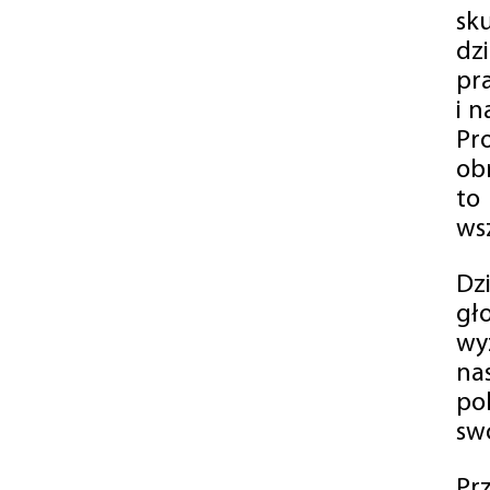
sk
dz
pr
i 
Pr
ob
to
wsz
Dz
gł
wy
na
po
swó
Pr