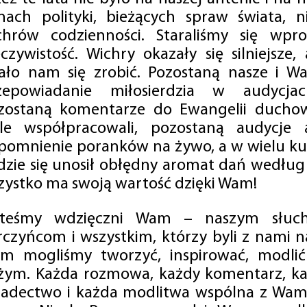
mach polityki, bieżących spraw świata, ni
chrów codzienności. Staraliśmy się wp
eczywistość. Wichry okazały się silniejsze,
ało nam się zrobić. Pozostaną nasze i Wa
zepowiadanie miłosierdzia w audycjac
zostaną komentarze do Ewangelii duchow
ale współpracowali, pozostaną audycje a
pomnienie poranków na żywo, a w wielu ku
dzie się unosił obłędny aromat dań według 
zystko ma swoją wartość dzięki Wam!
steśmy wdzięczni Wam – naszym słucha
rczyńcom i wszystkim, którzy byli z nami na
m mogliśmy tworzyć, inspirować, modlić 
żym. Każda rozmowa, każdy komentarz, każ
iadectwo i każda modlitwa wspólna z Wami