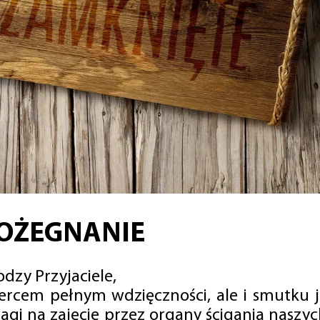
OŻEGNANIE
dzy Przyjaciele,
sercem pełnym wdzięczności, ale i smutku 
agi na zajęcie przez organy ścigania naszy