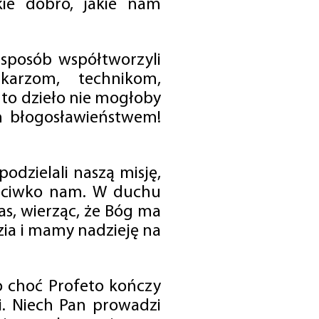
ie dobro, jakie nam
 sposób współtworzyli
karzom, technikom,
to dzieło nie mogłoby
im błogosławieństwem!
odzielali naszą misję,
rzeciwko nam. W duchu
as, wierząc, że Bóg ma
zia i mamy nadzieję na
o choć Profeto kończy
i. Niech Pan prowadzi