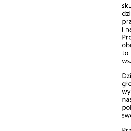
sk
dz
pr
i 
Pr
ob
to
wsz
Dz
gł
wy
na
po
swó
Pr