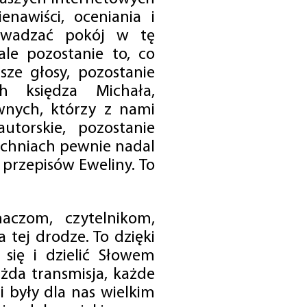
enawiści, oceniania i
rowadzać pokój w tę
 ale pozostanie to, co
sze głosy, pozostanie
h księdza Michała,
nych, którzy z nami
utorskie, pozostanie
chniach pewnie nadal
przepisów Eweliny. To
czom, czytelnikom,
 tej drodze. To dzięki
się i dzielić Słowem
da transmisja, każde
 były dla nas wielkim