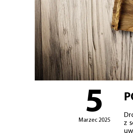
5
P
Dro
Marzec 2025
z 
uw