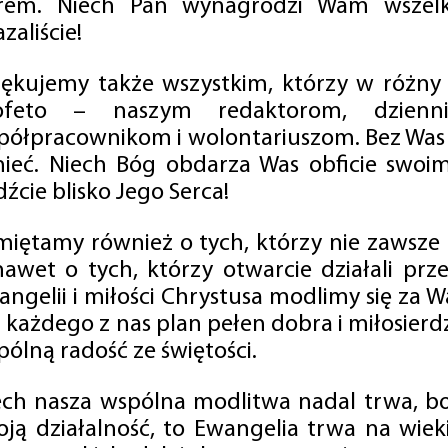
rem. Niech Pan wynagrodzi Wam wszelk
zaliście!
iękujemy także wszystkim, którzy w różny
ofeto – naszym redaktorom, dzienni
półpracownikom i wolontariuszom. Bez Was 
tnieć. Niech Bóg obdarza Was obficie swo
źcie blisko Jego Serca!
miętamy również o tych, którzy nie zawsze p
nawet o tych, którzy otwarcie działali p
angelii i miłości Chrystusa modlimy się za W
a każdego z nas plan pełen dobra i miłosierd
ólną radość ze świętości.
ech nasza wspólna modlitwa nadal trwa, b
oją działalność, to Ewangelia trwa na wiek