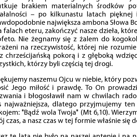
utkuje brakiem materialnych środków po
iałalności – po kilkunastu latach pięknej
awdopodobnie największa ambona Słowa Boż
na falach eteru, zakończyć nasze dzieła, kt
ofeto. Nie żegnamy się z żalem do kogokol
rażeni na rzeczywistość, której nie rozumi
 z chrześcijańską pokorą i z głęboką wdzię
ystkich, którzy byli częścią tej drogi.
iękujemy naszemu Ojcu w niebie, który pozw
osić Jego miłość i prawdę. To On prowadzi
zwania i błogosławił nam w chwilach radośc
s najważniejsza, dlatego przyjmujemy ten
kojem: "Bądź wola Twoja" (Mt 6,10). Wierzy
j czas, a nasz czas w tej formie właśnie się d
zez te lata nie było na naszej antenie i na