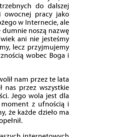
trzebnych do dalszej
 i owocnej pracy jako
ego w Internecie, ale
óre dumnie noszą nazwę
wiek ani nie jesteśmy
emy, lecz przyjmujemy
cznością wobec Boga i
olił nam przez te lata
ł nas przez wszystkie
i. Jego wola jest dla
 moment z ufnością i
my, że każde dzieło ma
opełnił.
 naszych internetowych