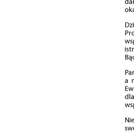
da
oka
Dz
Pr
ws
is
Bąd
Pa
a 
Ew
dl
wsp
Ni
sw