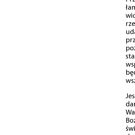
ła
wi
rz
ud
pr
po
st
ws
bę
ws
Je
da
Wa
Bo
św