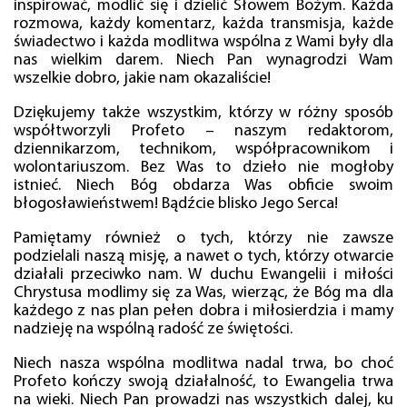
inspirować, modlić się i dzielić Słowem Bożym. Każda
rozmowa, każdy komentarz, każda transmisja, każde
świadectwo i każda modlitwa wspólna z Wami były dla
nas wielkim darem. Niech Pan wynagrodzi Wam
wszelkie dobro, jakie nam okazaliście!
Dziękujemy także wszystkim, którzy w różny sposób
współtworzyli Profeto – naszym redaktorom,
dziennikarzom, technikom, współpracownikom i
wolontariuszom. Bez Was to dzieło nie mogłoby
istnieć. Niech Bóg obdarza Was obficie swoim
błogosławieństwem! Bądźcie blisko Jego Serca!
Pamiętamy również o tych, którzy nie zawsze
podzielali naszą misję, a nawet o tych, którzy otwarcie
działali przeciwko nam. W duchu Ewangelii i miłości
Chrystusa modlimy się za Was, wierząc, że Bóg ma dla
każdego z nas plan pełen dobra i miłosierdzia i mamy
nadzieję na wspólną radość ze świętości.
Niech nasza wspólna modlitwa nadal trwa, bo choć
Profeto kończy swoją działalność, to Ewangelia trwa
na wieki. Niech Pan prowadzi nas wszystkich dalej, ku