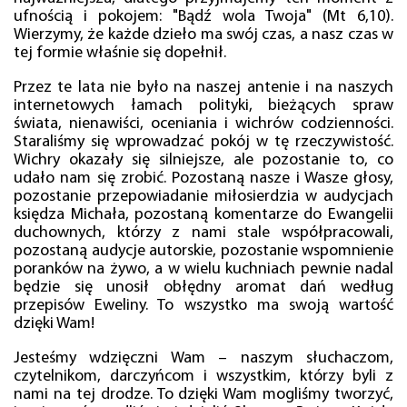
ufnością i pokojem: "Bądź wola Twoja" (Mt 6,10).
Wierzymy, że każde dzieło ma swój czas, a nasz czas w
tej formie właśnie się dopełnił.
Przez te lata nie było na naszej antenie i na naszych
internetowych łamach polityki, bieżących spraw
świata, nienawiści, oceniania i wichrów codzienności.
Staraliśmy się wprowadzać pokój w tę rzeczywistość.
Wichry okazały się silniejsze, ale pozostanie to, co
udało nam się zrobić. Pozostaną nasze i Wasze głosy,
pozostanie przepowiadanie miłosierdzia w audycjach
księdza Michała, pozostaną komentarze do Ewangelii
duchownych, którzy z nami stale współpracowali,
pozostaną audycje autorskie, pozostanie wspomnienie
poranków na żywo, a w wielu kuchniach pewnie nadal
będzie się unosił obłędny aromat dań według
przepisów Eweliny. To wszystko ma swoją wartość
dzięki Wam!
Jesteśmy wdzięczni Wam – naszym słuchaczom,
czytelnikom, darczyńcom i wszystkim, którzy byli z
nami na tej drodze. To dzięki Wam mogliśmy tworzyć,