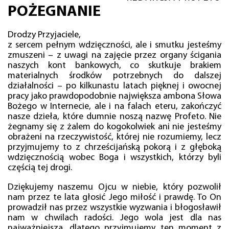
POŻEGNANIE
Drodzy Przyjaciele,
z sercem pełnym wdzięczności, ale i smutku jesteśmy
zmuszeni – z uwagi na zajęcie przez organy ścigania
naszych kont bankowych, co skutkuje brakiem
materialnych środków potrzebnych do dalszej
działalności – po kilkunastu latach pięknej i owocnej
pracy jako prawdopodobnie największa ambona Słowa
Bożego w Internecie, ale i na falach eteru, zakończyć
nasze dzieła, które dumnie noszą nazwę Profeto. Nie
żegnamy się z żalem do kogokolwiek ani nie jesteśmy
obrażeni na rzeczywistość, której nie rozumiemy, lecz
przyjmujemy to z chrześcijańską pokorą i z głęboką
wdzięcznością wobec Boga i wszystkich, którzy byli
częścią tej drogi.
Dziękujemy naszemu Ojcu w niebie, który pozwolił
nam przez te lata głosić Jego miłość i prawdę. To On
prowadził nas przez wszystkie wyzwania i błogosławił
nam w chwilach radości. Jego wola jest dla nas
najważniejsza, dlatego przyjmujemy ten moment z