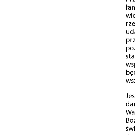
ła
wi
rz
ud
pr
po
st
ws
bę
ws
Je
da
Wa
Bo
św