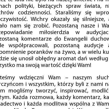
mach polityki, bieżących spraw świata, ni
chrów codzienności. Staraliśmy się wp
eczywistość. Wichry okazały się silniejsze,
ało nam się zrobić. Pozostaną nasze i Wa
zepowiadanie miłosierdzia w audycjac
zostaną komentarze do Ewangelii duchow
ale współpracowali, pozostaną audycje a
pomnienie poranków na żywo, a w wielu ku
dzie się unosił obłędny aromat dań według 
zystko ma swoją wartość dzięki Wam!
steśmy wdzięczni Wam – naszym słucha
rczyńcom i wszystkim, którzy byli z nami na
m mogliśmy tworzyć, inspirować, modlić 
żym. Każda rozmowa, każdy komentarz, każ
iadectwo i każda modlitwa wspólna z Wami