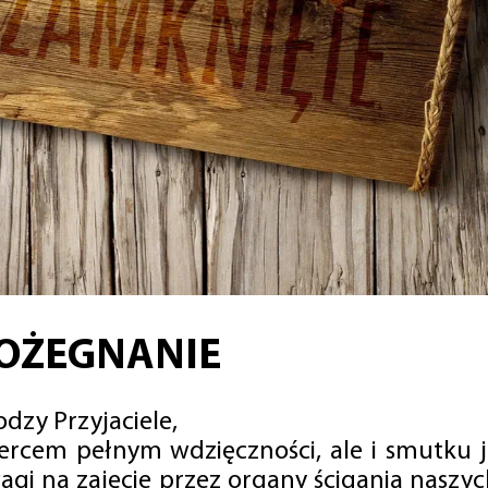
OŻEGNANIE
dzy Przyjaciele,
sercem pełnym wdzięczności, ale i smutku 
agi na zajęcie przez organy ścigania naszy