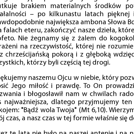
utkuje brakiem materialnych środków po
iałalności – po kilkunastu latach pięknej
awdopodobnie największa ambona Słowa Boż
na falach eteru, zakończyć nasze dzieła, kt
ofeto. Nie żegnamy się z żalem do kogokol
rażeni na rzeczywistość, której nie rozumi
 z chrześcijańską pokorą i z głęboką wdzię
ystkich, którzy byli częścią tej drogi.
iękujemy naszemu Ojcu w niebie, który pozw
osić Jego miłość i prawdę. To On prowadzi
zwania i błogosławił nam w chwilach radośc
s najważniejsza, dlatego przyjmujemy ten
kojem: "Bądź wola Twoja" (Mt 6,10). Wierzy
j czas, a nasz czas w tej formie właśnie się d
zez te lata nie było na naszej antenie i na