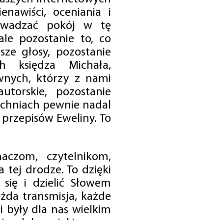
enawiści, oceniania i
rowadzać pokój w tę
 ale pozostanie to, co
sze głosy, pozostanie
h księdza Michała,
nych, którzy z nami
utorskie, pozostanie
chniach pewnie nadal
przepisów Eweliny. To
czom, czytelnikom,
 tej drodze. To dzięki
się i dzielić Słowem
da transmisja, każde
 były dla nas wielkim