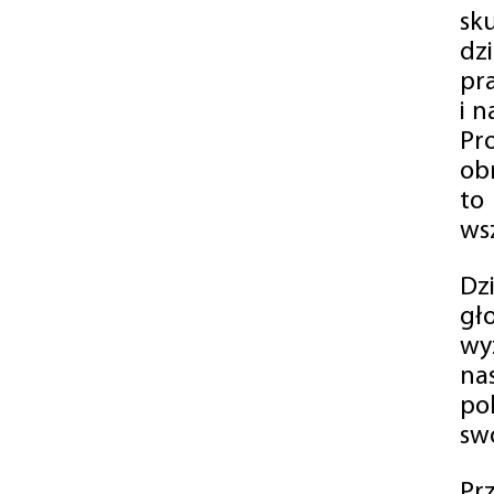
sk
dz
pr
i 
Pr
ob
to
wsz
Dz
gł
wy
na
po
swó
Pr