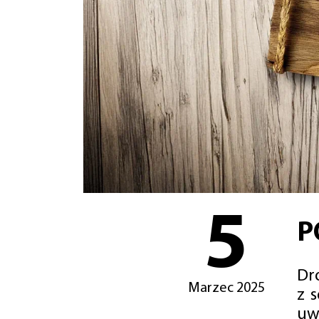
5
P
Dro
Marzec 2025
z 
uw