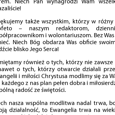
rem. Niech Pan wynagrodzi Wam wszelk
zaliście!
iękujemy także wszystkim, którzy w różny
ofeto – naszym redaktorom, dzienni
półpracownikom i wolontariuszom. Bez Was 
tnieć. Niech Bóg obdarza Was obficie swo
źcie blisko Jego Serca!
miętamy również o tych, którzy nie zawsze p
nawet o tych, którzy otwarcie działali p
angelii i miłości Chrystusa modlimy się za W
a każdego z nas plan pełen dobra i miłosierd
ólną radość ze świętości.
ech nasza wspólna modlitwa nadal trwa, b
oją działalność, to Ewangelia trwa na wiek