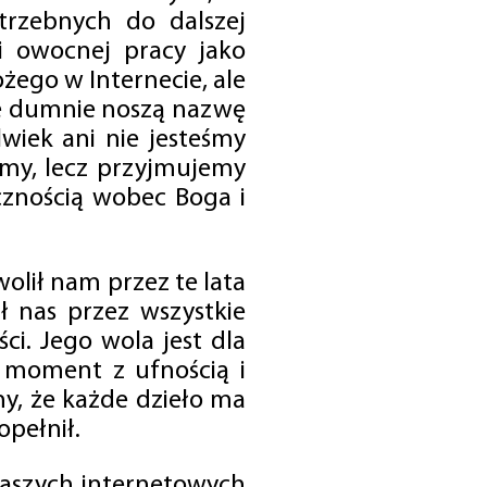
trzebnych do dalszej
 i owocnej pracy jako
ego w Internecie, ale
óre dumnie noszą nazwę
wiek ani nie jesteśmy
emy, lecz przyjmujemy
cznością wobec Boga i
olił nam przez te lata
ł nas przez wszystkie
i. Jego wola jest dla
 moment z ufnością i
my, że każde dzieło ma
opełnił.
 naszych internetowych