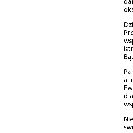
da
oka
Dz
Pr
ws
is
Bąd
Pa
a 
Ew
dl
wsp
Ni
sw