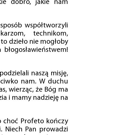
ie dobro, jakie nam
 sposób współtworzyli
karzom, technikom,
to dzieło nie mogłoby
im błogosławieństwem!
odzielali naszą misję,
rzeciwko nam. W duchu
as, wierząc, że Bóg ma
zia i mamy nadzieję na
o choć Profeto kończy
i. Niech Pan prowadzi