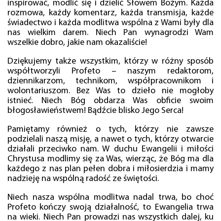
inspirować, modlić się i dzielić Słowem Bożym. Każda
rozmowa, każdy komentarz, każda transmisja, każde
świadectwo i każda modlitwa wspólna z Wami były dla
nas wielkim darem. Niech Pan wynagrodzi Wam
wszelkie dobro, jakie nam okazaliście!
Dziękujemy także wszystkim, którzy w różny sposób
współtworzyli Profeto – naszym redaktorom,
dziennikarzom, technikom, współpracownikom i
wolontariuszom. Bez Was to dzieło nie mogłoby
istnieć. Niech Bóg obdarza Was obficie swoim
błogosławieństwem! Bądźcie blisko Jego Serca!
Pamiętamy również o tych, którzy nie zawsze
podzielali naszą misję, a nawet o tych, którzy otwarcie
działali przeciwko nam. W duchu Ewangelii i miłości
Chrystusa modlimy się za Was, wierząc, że Bóg ma dla
każdego z nas plan pełen dobra i miłosierdzia i mamy
nadzieję na wspólną radość ze świętości.
Niech nasza wspólna modlitwa nadal trwa, bo choć
Profeto kończy swoją działalność, to Ewangelia trwa
na wieki. Niech Pan prowadzi nas wszystkich dalej, ku