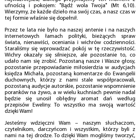
ufnością i pokojem: "Bądź wola Twoja" (Mt 6,10).
Wierzymy, że każde dzieło ma swój czas, a nasz czas w
tej formie właśnie się dopełnił.
Przez te lata nie było na naszej antenie i na naszych
internetowych łamach polityki, bieżących spraw
świata, nienawiści, oceniania i wichrów codzienności.
Staraliśmy się wprowadzać pokój w tę rzeczywistość.
Wichry okazały się silniejsze, ale pozostanie to, co
udało nam się zrobić. Pozostaną nasze i Wasze głosy,
pozostanie przepowiadanie miłosierdzia w audycjach
księdza Michała, pozostaną komentarze do Ewangelii
duchownych, którzy z nami stale współpracowali,
pozostaną audycje autorskie, pozostanie wspomnienie
poranków na żywo, a w wielu kuchniach pewnie nadal
będzie się unosił obłędny aromat dań według
przepisów Eweliny. To wszystko ma swoją wartość
dzięki Wam!
Jesteśmy wdzięczni Wam – naszym słuchaczom,
czytelnikom, darczyńcom i wszystkim, którzy byli z
nami na tej drodze. To dzięki Wam mogliśmy tworzyć,