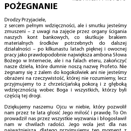
POŻEGNANIE
Drodzy Przyjaciele,
z sercem pełnym wdzięczności, ale i smutku jesteśmy
zmuszeni – z uwagi na zajęcie przez organy ścigania
naszych kont bankowych, co skutkuje brakiem
materialnych środków potrzebnych do dalszej
działalności – po kilkunastu latach pięknej i owocnej
pracy jako prawdopodobnie największa ambona Słowa
Bożego w Internecie, ale i na falach eteru, zakończyć
nasze dzieła, które dumnie noszą nazwę Profeto. Nie
żegnamy się z żalem do kogokolwiek ani nie jesteśmy
obrażeni na rzeczywistość, której nie rozumiemy, lecz
przyjmujemy to z chrześcijańską pokorą i z głęboką
wdzięcznością wobec Boga i wszystkich, którzy byli
częścią tej drogi.
Dziękujemy naszemu Ojcu w niebie, który pozwolił
nam przez te lata głosić Jego miłość i prawdę. To On
prowadził nas przez wszystkie wyzwania i błogosławił
nam w chwilach radości. Jego wola jest dla nas
najważniejsza, dlatego przyjmujemy ten moment z