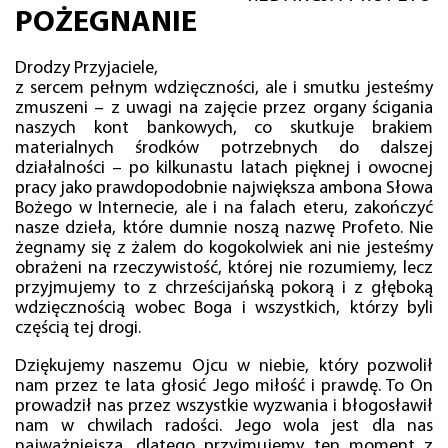
POŻEGNANIE
Drodzy Przyjaciele,
z sercem pełnym wdzięczności, ale i smutku jesteśmy
zmuszeni – z uwagi na zajęcie przez organy ścigania
naszych kont bankowych, co skutkuje brakiem
materialnych środków potrzebnych do dalszej
działalności – po kilkunastu latach pięknej i owocnej
pracy jako prawdopodobnie największa ambona Słowa
Bożego w Internecie, ale i na falach eteru, zakończyć
nasze dzieła, które dumnie noszą nazwę Profeto. Nie
żegnamy się z żalem do kogokolwiek ani nie jesteśmy
obrażeni na rzeczywistość, której nie rozumiemy, lecz
przyjmujemy to z chrześcijańską pokorą i z głęboką
wdzięcznością wobec Boga i wszystkich, którzy byli
częścią tej drogi.
Dziękujemy naszemu Ojcu w niebie, który pozwolił
nam przez te lata głosić Jego miłość i prawdę. To On
prowadził nas przez wszystkie wyzwania i błogosławił
nam w chwilach radości. Jego wola jest dla nas
najważniejsza, dlatego przyjmujemy ten moment z