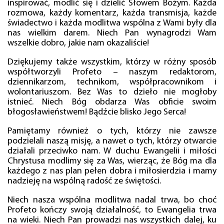
inspirować, modlić się i dzielić Słowem Bożym. Każda
rozmowa, każdy komentarz, każda transmisja, każde
świadectwo i każda modlitwa wspólna z Wami były dla
nas wielkim darem. Niech Pan wynagrodzi Wam
wszelkie dobro, jakie nam okazaliście!
Dziękujemy także wszystkim, którzy w różny sposób
współtworzyli Profeto – naszym redaktorom,
dziennikarzom, technikom, współpracownikom i
wolontariuszom. Bez Was to dzieło nie mogłoby
istnieć. Niech Bóg obdarza Was obficie swoim
błogosławieństwem! Bądźcie blisko Jego Serca!
Pamiętamy również o tych, którzy nie zawsze
podzielali naszą misję, a nawet o tych, którzy otwarcie
działali przeciwko nam. W duchu Ewangelii i miłości
Chrystusa modlimy się za Was, wierząc, że Bóg ma dla
każdego z nas plan pełen dobra i miłosierdzia i mamy
nadzieję na wspólną radość ze świętości.
Niech nasza wspólna modlitwa nadal trwa, bo choć
Profeto kończy swoją działalność, to Ewangelia trwa
na wieki. Niech Pan prowadzi nas wszystkich dalej, ku