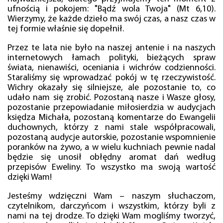
ufnością i pokojem: "Bądź wola Twoja" (Mt 6,10).
Wierzymy, że każde dzieło ma swój czas, a nasz czas w
tej formie właśnie się dopełnił.
Przez te lata nie było na naszej antenie i na naszych
internetowych łamach polityki, bieżących spraw
świata, nienawiści, oceniania i wichrów codzienności.
Staraliśmy się wprowadzać pokój w tę rzeczywistość.
Wichry okazały się silniejsze, ale pozostanie to, co
udało nam się zrobić. Pozostaną nasze i Wasze głosy,
pozostanie przepowiadanie miłosierdzia w audycjach
księdza Michała, pozostaną komentarze do Ewangelii
duchownych, którzy z nami stale współpracowali,
pozostaną audycje autorskie, pozostanie wspomnienie
poranków na żywo, a w wielu kuchniach pewnie nadal
będzie się unosił obłędny aromat dań według
przepisów Eweliny. To wszystko ma swoją wartość
dzięki Wam!
Jesteśmy wdzięczni Wam – naszym słuchaczom,
czytelnikom, darczyńcom i wszystkim, którzy byli z
nami na tej drodze. To dzięki Wam mogliśmy tworzyć,