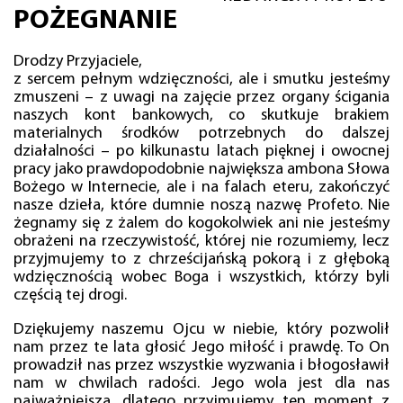
POŻEGNANIE
Drodzy Przyjaciele,
z sercem pełnym wdzięczności, ale i smutku jesteśmy
zmuszeni – z uwagi na zajęcie przez organy ścigania
naszych kont bankowych, co skutkuje brakiem
materialnych środków potrzebnych do dalszej
działalności – po kilkunastu latach pięknej i owocnej
pracy jako prawdopodobnie największa ambona Słowa
Bożego w Internecie, ale i na falach eteru, zakończyć
nasze dzieła, które dumnie noszą nazwę Profeto. Nie
żegnamy się z żalem do kogokolwiek ani nie jesteśmy
obrażeni na rzeczywistość, której nie rozumiemy, lecz
przyjmujemy to z chrześcijańską pokorą i z głęboką
wdzięcznością wobec Boga i wszystkich, którzy byli
częścią tej drogi.
Dziękujemy naszemu Ojcu w niebie, który pozwolił
nam przez te lata głosić Jego miłość i prawdę. To On
prowadził nas przez wszystkie wyzwania i błogosławił
nam w chwilach radości. Jego wola jest dla nas
najważniejsza, dlatego przyjmujemy ten moment z