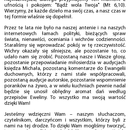
ufnością i pokojem: "Bądź wola Twoja" (Mt 6,10).
Wierzymy, że każde dzieło ma swój czas, a nasz czas w
tej formie właśnie się dopełnił.
Przez te lata nie było na naszej antenie i na naszych
internetowych łamach polityki, bieżących spraw
świata, nienawiści, oceniania i wichrów codzienności.
Staraliśmy się wprowadzać pokój w tę rzeczywistość.
Wichry okazały się silniejsze, ale pozostanie to, co
udało nam się zrobić. Pozostaną nasze i Wasze głosy,
pozostanie przepowiadanie miłosierdzia w audycjach
księdza Michała, pozostaną komentarze do Ewangelii
duchownych, którzy z nami stale współpracowali,
pozostaną audycje autorskie, pozostanie wspomnienie
poranków na żywo, a w wielu kuchniach pewnie nadal
będzie się unosił obłędny aromat dań według
przepisów Eweliny. To wszystko ma swoją wartość
dzięki Wam!
Jesteśmy wdzięczni Wam – naszym słuchaczom,
czytelnikom, darczyńcom i wszystkim, którzy byli z
nami na tej drodze. To dzięki Wam mogliśmy tworzyć,