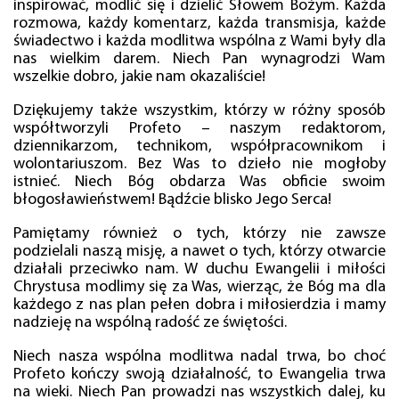
inspirować, modlić się i dzielić Słowem Bożym. Każda
rozmowa, każdy komentarz, każda transmisja, każde
świadectwo i każda modlitwa wspólna z Wami były dla
nas wielkim darem. Niech Pan wynagrodzi Wam
wszelkie dobro, jakie nam okazaliście!
Dziękujemy także wszystkim, którzy w różny sposób
współtworzyli Profeto – naszym redaktorom,
dziennikarzom, technikom, współpracownikom i
wolontariuszom. Bez Was to dzieło nie mogłoby
istnieć. Niech Bóg obdarza Was obficie swoim
błogosławieństwem! Bądźcie blisko Jego Serca!
Pamiętamy również o tych, którzy nie zawsze
podzielali naszą misję, a nawet o tych, którzy otwarcie
działali przeciwko nam. W duchu Ewangelii i miłości
Chrystusa modlimy się za Was, wierząc, że Bóg ma dla
każdego z nas plan pełen dobra i miłosierdzia i mamy
nadzieję na wspólną radość ze świętości.
Niech nasza wspólna modlitwa nadal trwa, bo choć
Profeto kończy swoją działalność, to Ewangelia trwa
na wieki. Niech Pan prowadzi nas wszystkich dalej, ku